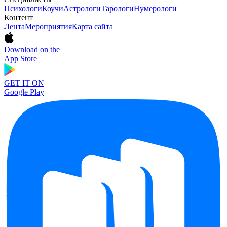
Психологи
Коучи
Астрологи
Тарологи
Нумерологи
Контент
Лента
Мероприятия
Карта сайта
Download on the
App Store
GET IT ON
Google Play