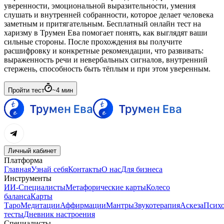
уверенности, эмоциональной выразительности, умения
слушать и внутренней собранности, которое делает человека
заметным и притягательным. Бесплатный онлайн тест на
харизму в Трумен Ева помогает понять, как выглядят ваши
сильные стороны. После прохождения вы получите
расшифровку и конкретные рекомендации, что развивать:
выраженность речи и невербальных сигналов, внутренний
стержень, способность быть тёплым и при этом уверенным.
Пройти тест
~
4
мин
Личный кабинет
Платформа
Главная
Узнай себя
Контакты
О нас
Для бизнеса
Инструменты
ИИ-Специалисты
Метафорические карты
Колесо
баланса
Карты
Таро
Медитации
Аффирмации
Мантры
Звукотерапия
Аскеза
Психо
тесты
Дневник настроения
Специалисты