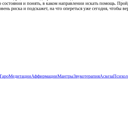
 состояния и понять, в каком направлении искать помощь. Прой
вень риска и подскажет, на что опереться уже сегодня, чтобы ве
Таро
Медитации
Аффирмации
Мантры
Звукотерапия
Аскеза
Психол