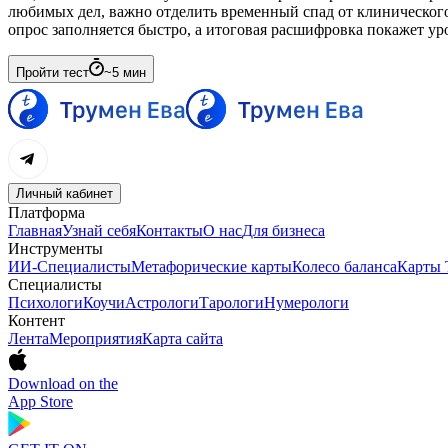
любимых дел, важно отделить временный спад от клинического
опрос заполняется быстро, а итоговая расшифровка покажет уро
Пройти тест
~
5
мин
Личный кабинет
Платформа
Главная
Узнай себя
Контакты
О нас
Для бизнеса
Инструменты
ИИ-Специалисты
Метафорические карты
Колесо баланса
Карты 
Специалисты
Психологи
Коучи
Астрологи
Тарологи
Нумерологи
Контент
Лента
Мероприятия
Карта сайта
Download on the
App Store