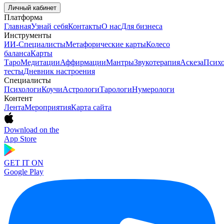
Личный кабинет
Платформа
Главная
Узнай себя
Контакты
О нас
Для бизнеса
Инструменты
ИИ-Специалисты
Метафорические карты
Колесо
баланса
Карты
Таро
Медитации
Аффирмации
Мантры
Звукотерапия
Аскеза
Психо
тесты
Дневник настроения
Специалисты
Психологи
Коучи
Астрологи
Тарологи
Нумерологи
Контент
Лента
Мероприятия
Карта сайта
Download on the
App Store
GET IT ON
Google Play