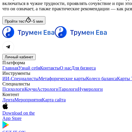
включаться в чужие трудности, проявлять сочувствие и при эт
что он означает, а также практические рекомендации — как разв
Пройти тест
~
5
мин
Личный кабинет
Платформа
Главная
Узнай себя
Контакты
О нас
Для бизнеса
Инструменты
ИИ-Специалисты
Метафорические карты
Колесо баланса
Карты 
Специалисты
Психологи
Коучи
Астрологи
Тарологи
Нумерологи
Контент
Лента
Мероприятия
Карта сайта
Download on the
App Store