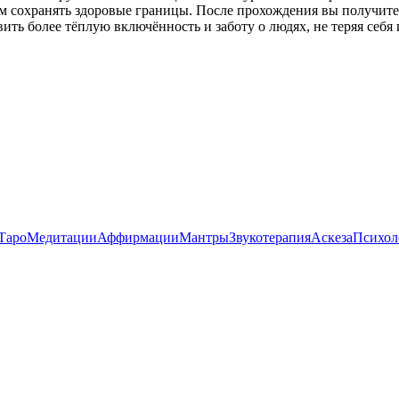
ом сохранять здоровые границы. После прохождения вы получите
ить более тёплую включённость и заботу о людях, не теряя себя 
Таро
Медитации
Аффирмации
Мантры
Звукотерапия
Аскеза
Психол