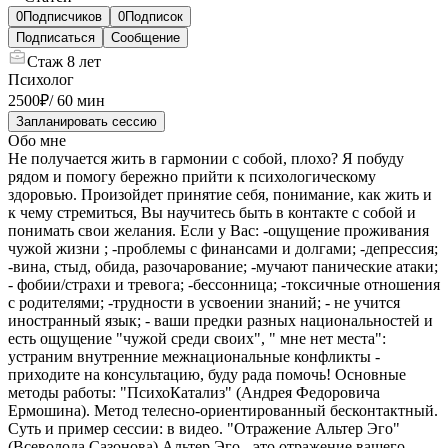
0
Подписчиков
0
Подписок
Подписаться
Сообщение
Стаж
8 лет
Психолог
2500
₽
/
60 мин
Запланировать сессию
Обо мне
Не получается жить в гармонии с собой, плохо? Я побуду
рядом и помогу бережно прийти к психологическому
здоровью. Произойдет принятие себя, понимание, как жить и
к чему стремиться, Вы научитесь быть в контакте с собой и
понимать свои желания. Если у Вас: -ощущение проживания
чужой жизни ; -проблемы с финансами и долгами; -депрессия;
-вина, стыд, обида, разочарование; -мучают панические атаки;
- фобии/страхи и тревога; -бессонница; -токсичные отношения
с родителями; -трудности в усвоении знаний; - не учится
иностранный язык; - ваши предки разных национальностей и
есть ощущение "чужой среди своих", " мне нет места":
устраним внутренние межнациональные конфликты -
приходите на консультацию, буду рада помочь! Основные
методы работы: "ПсихоКатализ" (Андрея Федоровича
Ермошина). Метод телесно-ориентированный бесконтактный.
Суть и пример сессии: в видео. "Отражение Альтер Эго"
(Всеволода Сазонова) Альтер Эго - это отражение вашего