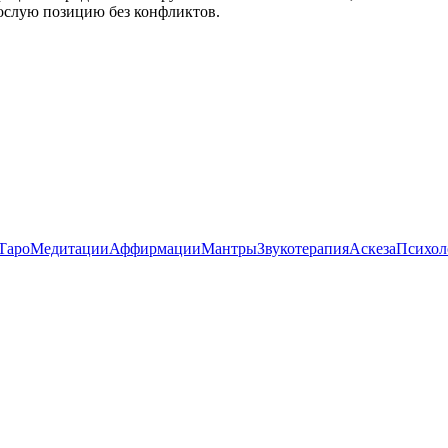
ослую позицию без конфликтов.
Таро
Медитации
Аффирмации
Мантры
Звукотерапия
Аскеза
Психол