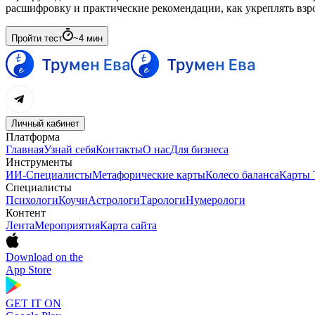
расшифровку и практические рекомендации, как укреплять взр
Пройти тест
~
4
мин
Личный кабинет
Платформа
Главная
Узнай себя
Контакты
О нас
Для бизнеса
Инструменты
ИИ-Специалисты
Метафорические карты
Колесо баланса
Карты 
Специалисты
Психологи
Коучи
Астрологи
Тарологи
Нумерологи
Контент
Лента
Мероприятия
Карта сайта
Download on the
App Store
GET IT ON