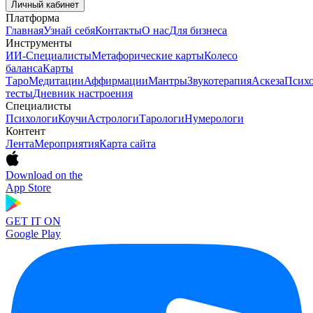
Личный кабинет
Платформа
Главная
Узнай себя
Контакты
О нас
Для бизнеса
Инструменты
ИИ-Специалисты
Метафорические карты
Колесо
баланса
Карты
Таро
Медитации
Аффирмации
Мантры
Звукотерапия
Аскеза
Психо
тесты
Дневник настроения
Специалисты
Психологи
Коучи
Астрологи
Тарологи
Нумерологи
Контент
Лента
Мероприятия
Карта сайта
Download on the
App Store
GET IT ON
Google Play