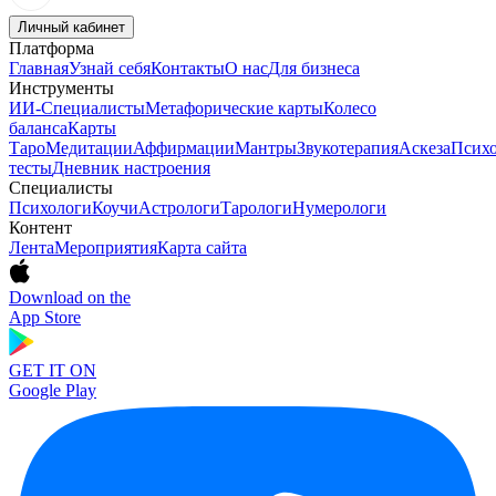
Личный кабинет
Платформа
Главная
Узнай себя
Контакты
О нас
Для бизнеса
Инструменты
ИИ-Специалисты
Метафорические карты
Колесо
баланса
Карты
Таро
Медитации
Аффирмации
Мантры
Звукотерапия
Аскеза
Психо
тесты
Дневник настроения
Специалисты
Психологи
Коучи
Астрологи
Тарологи
Нумерологи
Контент
Лента
Мероприятия
Карта сайта
Download on the
App Store
GET IT ON
Google Play