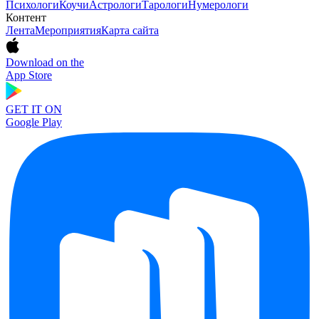
Психологи
Коучи
Астрологи
Тарологи
Нумерологи
Контент
Лента
Мероприятия
Карта сайта
Download on the
App Store
GET IT ON
Google Play