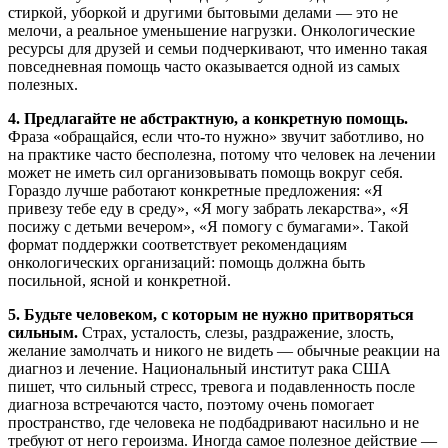
стиркой, уборкой и другими бытовыми делами — это не
мелочи, а реальное уменьшение нагрузки. Онкологические
ресурсы для друзей и семьи подчеркивают, что именно такая
повседневная помощь часто оказывается одной из самых
полезных.
4. Предлагайте не абстрактную, а конкретную помощь.
Фраза «обращайся, если что-то нужно» звучит заботливо, но
на практике часто бесполезна, потому что человек на лечении
может не иметь сил организовывать помощь вокруг себя.
Гораздо лучше работают конкретные предложения: «Я
привезу тебе еду в среду», «Я могу забрать лекарства», «Я
посижу с детьми вечером», «Я помогу с бумагами». Такой
формат поддержки соответствует рекомендациям
онкологических организаций: помощь должна быть
посильной, ясной и конкретной.
5. Будьте человеком, с которым не нужно притворяться
сильным.
Страх, усталость, слезы, раздражение, злость,
желание замолчать и никого не видеть — обычные реакции на
диагноз и лечение. Национальный институт рака США
пишет, что сильный стресс, тревога и подавленность после
диагноза встречаются часто, поэтому очень помогает
пространство, где человека не подбадривают насильно и не
требуют от него героизма. Иногда самое полезное действие —