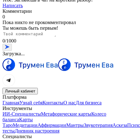
Написать
Комментарии
0
Пока никто не прокомментировал
Ты можешь быть первым!
0
/
1000
Загрузка...
Личный кабинет
Платформа
Главная
Узнай себя
Контакты
О нас
Для бизнеса
Инструменты
ИИ-Специалисты
Метафорические карты
Колесо
баланса
Карты
Таро
Медитации
Аффирмации
Мантры
Звукотерапия
Аскеза
Психо
тесты
Дневник настроения
Специалисты