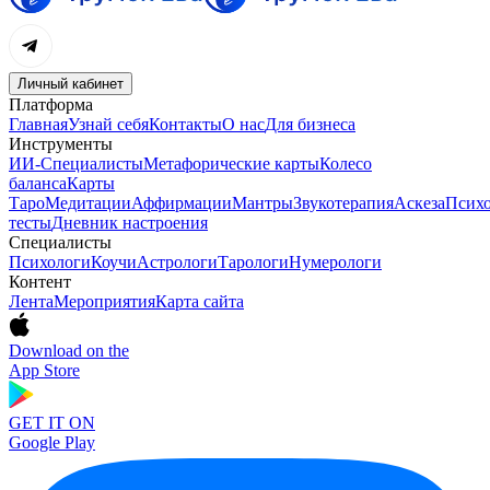
Личный кабинет
Платформа
Главная
Узнай себя
Контакты
О нас
Для бизнеса
Инструменты
ИИ-Специалисты
Метафорические карты
Колесо
баланса
Карты
Таро
Медитации
Аффирмации
Мантры
Звукотерапия
Аскеза
Психо
тесты
Дневник настроения
Специалисты
Психологи
Коучи
Астрологи
Тарологи
Нумерологи
Контент
Лента
Мероприятия
Карта сайта
Download on the
App Store
GET IT ON
Google Play