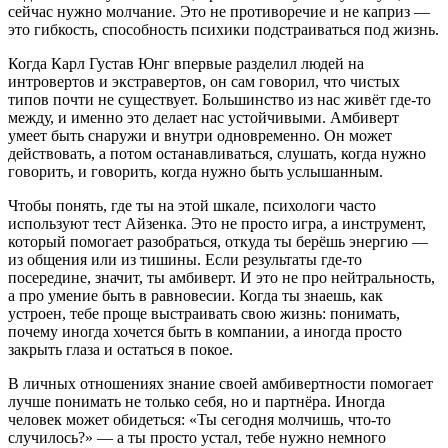
сейчас нужно молчание. Это не противоречие и не каприз —
это гибкость, способность психики подстраиваться под жизнь.
Когда Карл Густав Юнг впервые разделил людей на
интровертов и экстравертов, он сам говорил, что чистых
типов почти не существует. Большинство из нас живёт где-то
между, и именно это делает нас устойчивыми. Амбиверт
умеет быть снаружи и внутри одновременно. Он может
действовать, а потом останавливаться, слушать, когда нужно
говорить, и говорить, когда нужно быть услышанным.
Чтобы понять, где ты на этой шкале, психологи часто
используют тест Айзенка. Это не просто игра, а инструмент,
который помогает разобраться, откуда ты берёшь энергию —
из общения или из тишины. Если результаты где-то
посередине, значит, ты амбиверт. И это не про нейтральность,
а про умение быть в равновесии. Когда ты знаешь, как
устроен, тебе проще выстраивать свою жизнь: понимать,
почему иногда хочется быть в компании, а иногда просто
закрыть глаза и остаться в покое.
В личных отношениях знание своей амбивертности помогает
лучше понимать не только себя, но и партнёра. Иногда
человек может обидеться: «Ты сегодня молчишь, что-то
случилось?» — а ты просто устал, тебе нужно немного