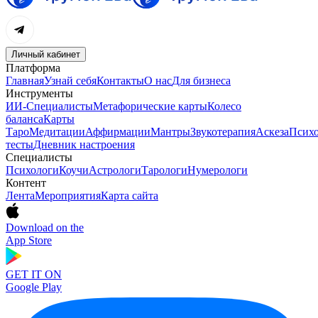
Личный кабинет
Платформа
Главная
Узнай себя
Контакты
О нас
Для бизнеса
Инструменты
ИИ-Специалисты
Метафорические карты
Колесо
баланса
Карты
Таро
Медитации
Аффирмации
Мантры
Звукотерапия
Аскеза
Психо
тесты
Дневник настроения
Специалисты
Психологи
Коучи
Астрологи
Тарологи
Нумерологи
Контент
Лента
Мероприятия
Карта сайта
Download on the
App Store
GET IT ON
Google Play