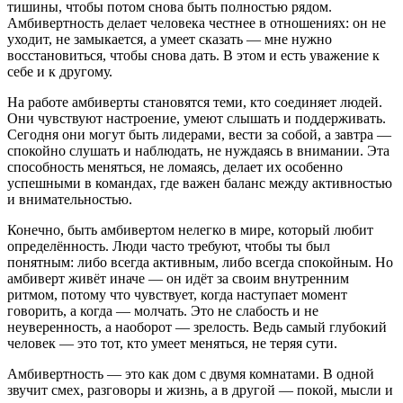
тишины, чтобы потом снова быть полностью рядом.
Амбивертность делает человека честнее в отношениях: он не
уходит, не замыкается, а умеет сказать — мне нужно
восстановиться, чтобы снова дать. В этом и есть уважение к
себе и к другому.
На работе амбиверты становятся теми, кто соединяет людей.
Они чувствуют настроение, умеют слышать и поддерживать.
Сегодня они могут быть лидерами, вести за собой, а завтра —
спокойно слушать и наблюдать, не нуждаясь в внимании. Эта
способность меняться, не ломаясь, делает их особенно
успешными в командах, где важен баланс между активностью
и внимательностью.
Конечно, быть амбивертом нелегко в мире, который любит
определённость. Люди часто требуют, чтобы ты был
понятным: либо всегда активным, либо всегда спокойным. Но
амбиверт живёт иначе — он идёт за своим внутренним
ритмом, потому что чувствует, когда наступает момент
говорить, а когда — молчать. Это не слабость и не
неуверенность, а наоборот — зрелость. Ведь самый глубокий
человек — это тот, кто умеет меняться, не теряя сути.
Амбивертность — это как дом с двумя комнатами. В одной
звучит смех, разговоры и жизнь, а в другой — покой, мысли и