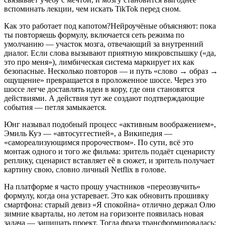
вспоминать лекции, чем искать TikTok перед сном.
Как это работает под капотом?Нейроучёные объясняют: пока
ты повторяешь формулу, включается сеть режима по
умолчанию — участок мозга, отвечающий за внутренний
диалог. Если слова вызывают приятную микровспышку («да,
это про меня»), лимбическая система маркирует их как
безопасные. Несколько повторов — и путь «слово → образ →
ощущение» превращается в проложенное шоссе. Через это
шоссе легче доставлять идеи в кору, где они становятся
действиями. А действия тут же создают подтверждающие
события — петля замыкается.
Юнг называл подобный процесс «активным воображением»,
Эмиль Куэ — «автосуггестией», а Википедия —
«самореализующимся пророчеством». По сути, всё это
монтаж одного и того же фильма: зритель подаёт сценаристу
реплику, сценарист вставляет её в сюжет, и зритель получает
картину свою, словно личный Netflix в голове.
На платформе я часто прошу участников «переозвучить»
формулу, когда она устаревает. Это как обновить прошивку
смартфона: старый девиз «Я спокойна» отлично держал Олю
зимние кварталы, но летом на горизонте появилась новая
задача — защищать проект. Тогда фраза трансформировалась: