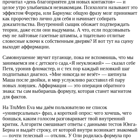
прочитал «день благоприятен для новых контактов» — и
целое утро улыбаешься незнакомцам. Психологи называют это
эффектом Форера, или Барнума: общую фразу мозг принимает
как пророчество лично для себя и начинает собирать
доказательства. Внутренний сыщик обожает подтверждать
теории, даже если они выдуманы. А что, если подсовывать
ему не лайтовые газетные штампы, а тщательно отлитые
словесные ключи к собственным дверям? И вот тут на сцену
выходят аффирмации.
Самовнушение звучит пугающе, пока не вспомнишь, что мы
занимаемся им с детского сада.«Я неуклюжий» — сказал себе
Петя, уронив фломастер, и c тех пор каждый неловкий шаг
подпитывал диагноз. «Мне никогда не везёт» — шепнула
Маша после двойки, и мир услужливо расставил ей пару
новых ловушек. Аффирмация — это операция обратного
знака: ты сам выбираешь формулу, которая станет магнитом
для фактов.
На TruMen Eva мы даём пользователю не список
«универсальных» фраз, а короткий опрос: чего хочешь, чего
боишься, каким голосом разговаривает твой внутренний
критик. Алгоритм смешивает ответы с данными тестов Юнга-
Берна и выдаёт строку, от которой внутри возникает знакомый
— почти телесный — отклик. У Оли родилась формула про