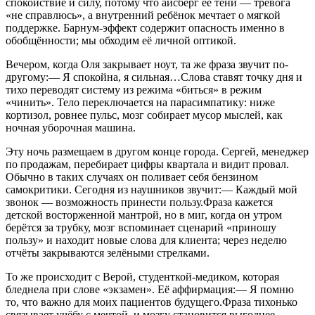
спокойствие и силу, потому что айсберг её тени — тревога
«не справлюсь», а внутренний ребёнок мечтает о мягкой
поддержке. Барнум-эффект содержит опасность именно в
обобщённости; мы обходим её личной оптикой.
Вечером, когда Оля закрывает ноут, та же фраза звучит по-
другому:— Я спокойна, я сильная…Слова ставят точку дня и
тихо переводят систему из режима «биться» в режим
«чинить». Тело переключается на парасимпатику: ниже
кортизол, ровнее пульс, мозг собирает мусор мыслей, как
ночная уборочная машина.
Эту ночь размещаем в другом конце города. Сергей, менеджер
по продажам, перебирает цифры квартала и видит провал.
Обычно в таких случаях он поливает себя бензином
самокритики. Сегодня из наушников звучит:— Каждый мой
звонок — возможность принести пользу.Фраза кажется
детской восторженной мантрой, но в миг, когда он утром
берётся за трубку, мозг вспоминает сценарий «приношу
пользу» и находит новые слова для клиента; через неделю
отчёты закрываются зелёными стрелками.
То же происходит с Верой, студенткой-медиком, которая
бледнела при слове «экзамен». Её аффирмация:— Я помню
то, что важно для моих пациентов будущего.Фраза тихонько
связывает учёбу с мечтой, и мозгу становится выгоднее