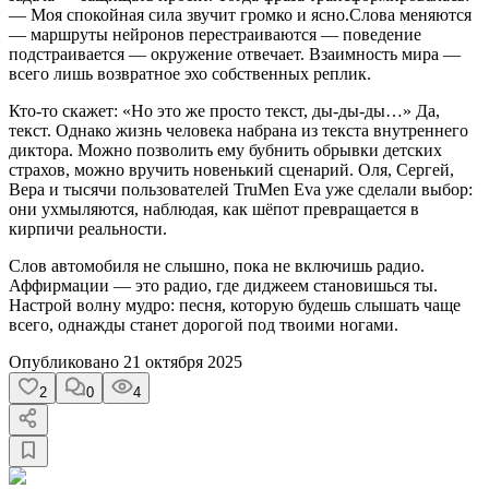
— Моя спокойная сила звучит громко и ясно.Слова меняются
— маршруты нейронов перестраиваются — поведение
подстраивается — окружение отвечает. Взаимность мира —
всего лишь возвратное эхо собственных реплик.
Кто-то скажет: «Но это же просто текст, ды-ды-ды…» Да,
текст. Однако жизнь человека набрана из текста внутреннего
диктора. Можно позволить ему бубнить обрывки детских
страхов, можно вручить новенький сценарий. Оля, Сергей,
Вера и тысячи пользователей TruMen Eva уже сделали выбор:
они ухмыляются, наблюдая, как шёпот превращается в
кирпичи реальности.
Слов автомобиля не слышно, пока не включишь радио.
Аффирмации — это радио, где диджеем становишься ты.
Настрой волну мудро: песня, которую будешь слышать чаще
всего, однажды станет дорогой под твоими ногами.
Опубликовано
21 октября 2025
2
0
4