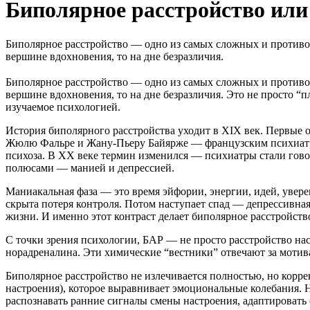
Биполярное расстройство или
Биполярное расстройство — одно из самых сложных и противоре
вершине вдохновения, то на дне безразличия.
Биполярное расстройство — одно из самых сложных и противоре
вершине вдохновения, то на дне безразличия. Это не просто “
изучаемое психологией.
История биполярного расстройства уходит в XIX век. Первые о
Жюлю Фальре и Жану-Пьеру Байярже — французским психиатрам
психоза. В XX веке термин изменился — психиатры стали гово
полюсами — манией и депрессией.
Маниакальная фаза — это время эйфории, энергии, идей, уверен
скрыта потеря контроля. Потом наступает спад — депрессивная 
жизни. И именно этот контраст делает биполярное расстройст
С точки зрения психологии, БАР — не просто расстройство на
норадреналина. Эти химические “вестники” отвечают за мотив
Биполярное расстройство не излечивается полностью, но корр
настроения), которое выравнивает эмоциональные колебания. 
распознавать ранние сигналы смены настроения, адаптировать 