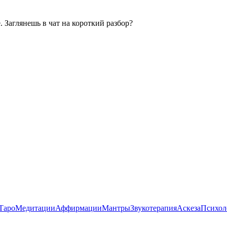
. Заглянешь в чат на короткий разбор?
Таро
Медитации
Аффирмации
Мантры
Звукотерапия
Аскеза
Психол