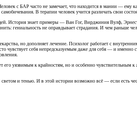
еловек с БАР часто не замечает, что находится в мании — ему ка
самобичевания. В терапии человек учится различать свои состоян
дей. История знает примеры — Ван Гог, Вирджиния Вулф, Эрнест
нить: гениальность не оправдывает страдания. И чем раньше че
карства, но дополняет лечение. Психолог работает с внутренни
асто чувствует себя непредсказуемым даже для себя — и именно 
овления.
т его уязвимым к крайностям, но и особенно чувствительным к ж
светом и тенью. И в этой истории возможно всё — если есть чес