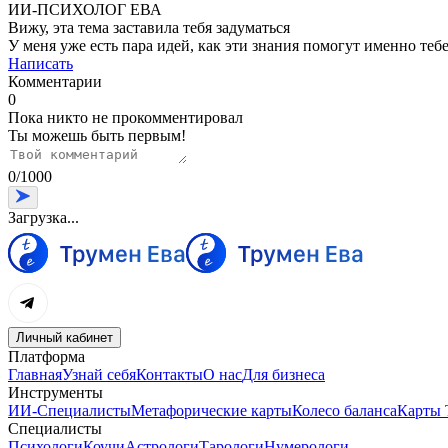
ИИ-ПСИХОЛОГ ЕВА
Вижу, эта тема заставила тебя задуматься
У меня уже есть пара идей, как эти знания помогут именно тебе
Написать
Комментарии
0
Пока никто не прокомментировал
Ты можешь быть первым!
0
/
1000
Загрузка...
Личный кабинет
Платформа
Главная
Узнай себя
Контакты
О нас
Для бизнеса
Инструменты
ИИ-Специалисты
Метафорические карты
Колесо баланса
Карты 
Специалисты
Психологи
Коучи
Астрологи
Тарологи
Нумерологи