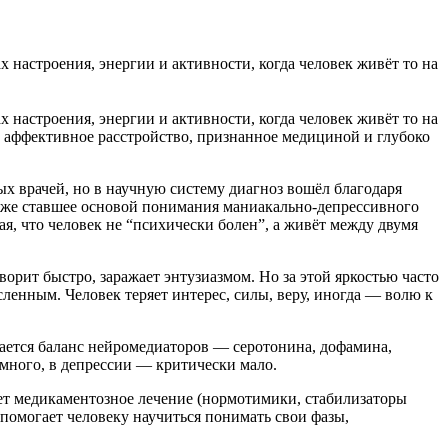
настроения, энергии и активности, когда человек живёт то на
настроения, энергии и активности, когда человек живёт то на
ое аффективное расстройство, признанное медициной и глубоко
ых врачей, но в научную систему диагноз вошёл благодаря
зже ставшее основой понимания маниакально-депрессивного
я, что человек не “психически болен”, а живёт между двумя
ворит быстро, заражает энтузиазмом. Но за этой яркостью часто
сленным. Человек теряет интерес, силы, веру, иногда — волю к
шается баланс нейромедиаторов — серотонина, дофамина,
много, в депрессии — критически мало.
ает медикаментозное лечение (нормотимики, стабилизаторы
помогает человеку научиться понимать свои фазы,