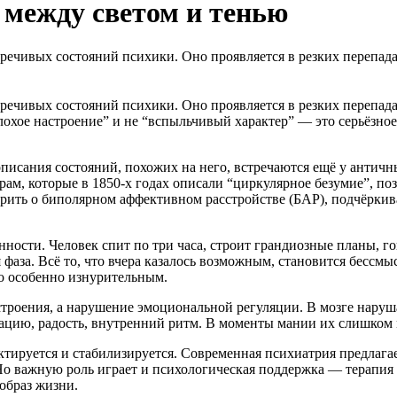
 между светом и тенью
чивых состояний психики. Оно проявляется в резких перепадах 
чивых состояний психики. Оно проявляется в резких перепадах 
плохое настроение” и не “вспыльчивый характер” — это серьёзн
писания состояний, похожих на него, встречаются ещё у античн
, которые в 1850-х годах описали “циркулярное безумие”, по
рить о биполярном аффективном расстройстве (БАР), подчёркива
ности. Человек спит по три часа, строит грандиозные планы, го
фаза. Всё то, что вчера казалось возможным, становится бессмы
во особенно изнурительным.
строения, а нарушение эмоциональной регуляции. В мозге нару
ацию, радость, внутренний ритм. В моменты мании их слишком 
ектируется и стабилизируется. Современная психиатрия предлаг
Но важную роль играет и психологическая поддержка — терапия 
образ жизни.