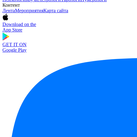
Контент
Лента
Мероприятия
Карта сайта
Download on the
App Store
GET IT ON
Google Play