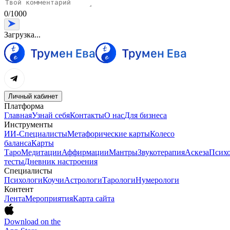
0
/
1000
Загрузка...
Личный кабинет
Платформа
Главная
Узнай себя
Контакты
О нас
Для бизнеса
Инструменты
ИИ-Специалисты
Метафорические карты
Колесо
баланса
Карты
Таро
Медитации
Аффирмации
Мантры
Звукотерапия
Аскеза
Психо
тесты
Дневник настроения
Специалисты
Психологи
Коучи
Астрологи
Тарологи
Нумерологи
Контент
Лента
Мероприятия
Карта сайта
Download on the