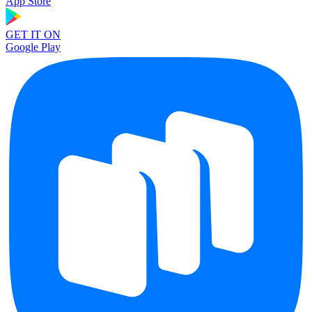
App Store
GET IT ON
Google Play