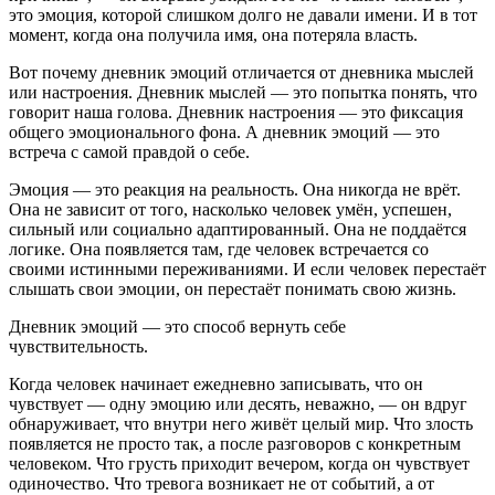
это эмоция, которой слишком долго не давали имени. И в тот
момент, когда она получила имя, она потеряла власть.
Вот почему дневник эмоций отличается от дневника мыслей
или настроения. Дневник мыслей — это попытка понять, что
говорит наша голова. Дневник настроения — это фиксация
общего эмоционального фона. А дневник эмоций — это
встреча с самой правдой о себе.
Эмоция — это реакция на реальность. Она никогда не врёт.
Она не зависит от того, насколько человек умён, успешен,
сильный или социально адаптированный. Она не поддаётся
логике. Она появляется там, где человек встречается со
своими истинными переживаниями. И если человек перестаёт
слышать свои эмоции, он перестаёт понимать свою жизнь.
Дневник эмоций — это способ вернуть себе
чувствительность.
Когда человек начинает ежедневно записывать, что он
чувствует — одну эмоцию или десять, неважно, — он вдруг
обнаруживает, что внутри него живёт целый мир. Что злость
появляется не просто так, а после разговоров с конкретным
человеком. Что грусть приходит вечером, когда он чувствует
одиночество. Что тревога возникает не от событий, а от