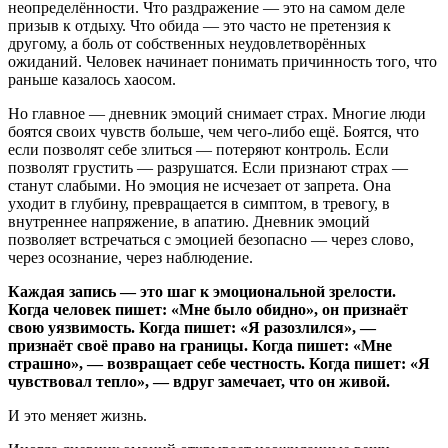
неопределённости. Что раздражение — это на самом деле
призыв к отдыху. Что обида — это часто не претензия к
другому, а боль от собственных неудовлетворённых
ожиданий. Человек начинает понимать причинность того, что
раньше казалось хаосом.
Но главное — дневник эмоций снимает страх. Многие люди
боятся своих чувств больше, чем чего-либо ещё. Боятся, что
если позволят себе злиться — потеряют контроль. Если
позволят грустить — разрушатся. Если признают страх —
станут слабыми. Но эмоция не исчезает от запрета. Она
уходит в глубину, превращается в симптом, в тревогу, в
внутреннее напряжение, в апатию. Дневник эмоций
позволяет встречаться с эмоцией безопасно — через слово,
через осознание, через наблюдение.
Каждая запись — это шаг к эмоциональной зрелости.
Когда человек пишет: «Мне было обидно», он признаёт
свою уязвимость. Когда пишет: «Я разозлился», —
признаёт своё право на границы. Когда пишет: «Мне
страшно», — возвращает себе честность. Когда пишет: «Я
чувствовал тепло», — вдруг замечает, что он живой.
И это меняет жизнь.