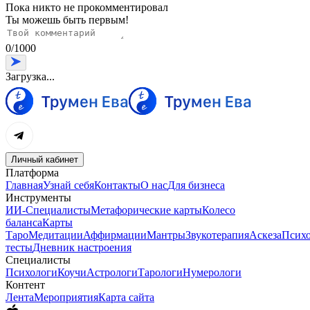
Пока никто не прокомментировал
Ты можешь быть первым!
0
/
1000
Загрузка...
Личный кабинет
Платформа
Главная
Узнай себя
Контакты
О нас
Для бизнеса
Инструменты
ИИ-Специалисты
Метафорические карты
Колесо
баланса
Карты
Таро
Медитации
Аффирмации
Мантры
Звукотерапия
Аскеза
Психо
тесты
Дневник настроения
Специалисты
Психологи
Коучи
Астрологи
Тарологи
Нумерологи
Контент
Лента
Мероприятия
Карта сайта