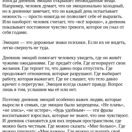
Иногда дневник эмоций открывает неожиданные вещи.
Например, человек думает, что он эмоционально холодный,
но в дневнике замечает, что он каждый день испытывает
нежность — просто никогда не позволяет себе её выразить.
Или наоборот: человек считает, что «всё хорошо», а дневник
показывает постоянное чувство тревоги, которое он гнал от
себя годами.
Эмоции — это дорожные знаки психики. Если их не видеть,
легко свернуть не туда.
Дневник эмоций помогает человеку увидеть, где он живёт
чужими ожиданиями. Где предаёт себя. Где игнорирует свои
желания. Где терпит то, что давно пора отпустить. Где
продолжает отношения, которые разрушают. Где выбирает
работу, которая выжигает. Где не слышит, что тело давно
кричит о перегрузке. Эмоция всегда скажет правду. Вопрос
лишь в том, услышим мы её или нет.
Поэтому дневник эмоций особенно важен людям, которые
выросли в семьях, где эмоции были запрещены. «Не плачь»,
«не злись», «не истери», «будь удобным» — эти фразы
воспитывают взрослых, которые не знают, что они чувствуют.
И дневник становится для них первым пространством, где
можно быть честным. Где можно сказать: «Мне больно». Где
можно признать: «Мне важно». Где можно услышать своё