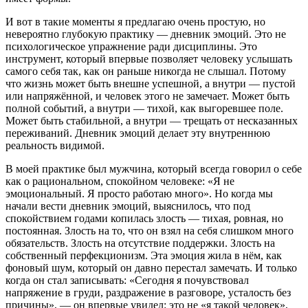
И вот в такие моменты я предлагаю очень простую, но
невероятно глубокую практику — дневник эмоций. Это не
психологическое упражнение ради дисциплины. Это
инструмент, который впервые позволяет человеку услышать
самого себя так, как он раньше никогда не слышал. Потому
что жизнь может быть внешне успешной, а внутри — пустой
или напряжённой, и человек этого не замечает. Может быть
полной событий, а внутри — тихой, как выгоревшее поле.
Может быть стабильной, а внутри — трещать от несказанных
переживаний. Дневник эмоций делает эту внутреннюю
реальность видимой.
В моей практике был мужчина, который всегда говорил о себе
как о рациональном, спокойном человеке: «Я не
эмоциональный. Я просто работаю много». Но когда мы
начали вести дневник эмоций, выяснилось, что под
спокойствием годами копилась злость — тихая, ровная, но
постоянная. Злость на то, что он взял на себя слишком много
обязательств. Злость на отсутствие поддержки. Злость на
собственный перфекционизм. Эта эмоция жила в нём, как
фоновый шум, который он давно перестал замечать. И только
когда он стал записывать: «Сегодня я почувствовал
напряжение в груди, раздражение в разговоре, усталость без
причины», — он впервые увидел: это не «я такой человек»,