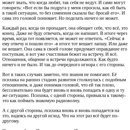
может знать, что когда любят, так себя не ведут. И сами могут
говорить: «Вот если бы подруга у меня спросила, как ей быть
в такой ситуации, то без сомнения сказала бы: бросай его». И
сама это головой понимает. Но поделать ничего не может.
Каждый раз, когда он пропадает, она обещает себе, что всё, это
конец. Даже не буду отвечать, когда он напишет. В итоге через
время, когда тот появляется, не может не ответить. «Сейчас я
ему отвечу и пошлю его» -в итоге тот вешает лапшу. Или даже
не вешает. Она сама в своей голове придумает оправдание его
поступкам, и вот уже счастливая бежит на встречу. И всё.
Отношения, общение и встречи продолжаются. Как будто
ничего и не было. И так до очередного игнора с его стороны.
Вот в таких случаях заметно, что знания не помогают. Её
психика на ранних стадиях развития столкнулась с подобным
отношением, и даже понимая головой, что ей так плохо,
бессознательно она будет вновь и вновь попадать в одну и ту
же ситуацию. Психика, с одной стороны, привыкла к такому-
это как поймать знакомую радиоволну.
А с другой стороны, психика вновь и вновь попадается на
это, надеясь на другой исход. Что на этот раз всё будет по-
другому.