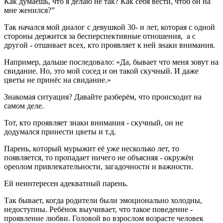
Как думаешь, что я делаю не так? Как себя вести, чтоб он на
мне женился?”
Так начался мой диалог с девушкой 30- и лет, которая с одной
стороны держится за бесперспективные отношения, а с
другой - отшивает всех, кто проявляет к ней знаки внимания.
Например, дальше последовало: «Да, бывает что меня зовут на
свидание. Но, это мой сосед и он такой скучный. И даже
цветы не принёс на свидание.»
Знакомая ситуация? Давайте разберём, что происходит на
самом деле.
Тот, кто проявляет знаки внимания - скучный, он не
додумался принести цветы и т.д.
Парень, который мурыжит её уже несколько лет, то
появляется, то пропадает ничего не объясняя - окружён
ореолом привлекательности, загадочности и важности.
Ей неинтересен адекватный парень.
Так бывает, когда родители были эмоционально холодны,
недоступны. Ребёнок выучивает, что такое поведение -
проявление любви. Головой во взрослом возрасте человек