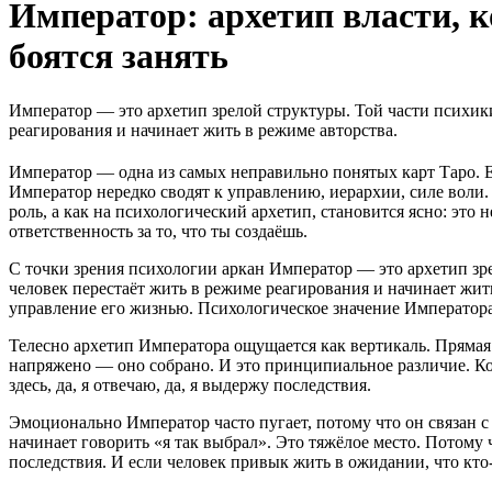
Император: архетип власти, 
боятся занять
Император — это архетип зрелой структуры. Той части психики,
реагирования и начинает жить в режиме авторства.
Император — одна из самых неправильно понятых карт Таро. Ег
Император нередко сводят к управлению, иерархии, силе воли.
роль, а как на психологический архетип, становится ясно: это
ответственность за то, что ты создаёшь.
С точки зрения психологии аркан Император — это архетип зрел
человек перестаёт жить в режиме реагирования и начинает жить 
управление его жизнью. Психологическое значение Императора 
Телесно архетип Императора ощущается как вертикаль. Прямая 
напряжено — оно собрано. И это принципиальное различие. Кон
здесь, да, я отвечаю, да, я выдержу последствия.
Эмоционально Император часто пугает, потому что он связан с
начинает говорить «я так выбрал». Это тяжёлое место. Потому 
последствия. И если человек привык жить в ожидании, что кто-