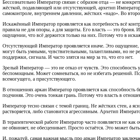
Бессознательно Император связан с образом отца — не конкрет
жёсткой, подавляющей или отсутствующей, архетип Императора
самоконтроле, внутреннем давлении, жёстких «надо». Во второ
Искажённый Император проявляется как потребность всё контро
правила не для опоры, а для защиты. Его власть — это броня. 
ощущении, что всё держится только на них. Потому что в иска
Отсутствующий Император проявляется иначе. Это ощущение, ч
могут быть умными, чувствительными, талантливыми, но не реа
поддержки, сигнала. И часто злятся на мир за то, что его нет.
Зрелый Император — это не отказ от чувств. Это способность у
беспомощным. Может сомневаться, но не избегать решений. Пси
всемогущего, а присутствующего.
В отношениях аркан Император проявляется как способность быт
подчиняя. Это очень тонкая грань. Потому что власть в отнош
Император тесно связан с темой границ. Не жёстких стен, а ясны
растворяется, либо становится агрессивным. Архетип Император
В терапевтической работе Император часто появляется не как о
не обвиняет, не обесценивает. Просто остаётся. Это может быт
И, пожалуй, самая важная мысль про аркан Император заключае