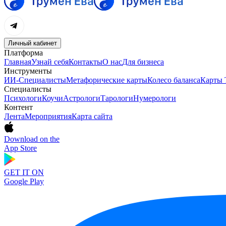
Личный кабинет
Платформа
Главная
Узнай себя
Контакты
О нас
Для бизнеса
Инструменты
ИИ-Специалисты
Метафорические карты
Колесо баланса
Карты 
Специалисты
Психологи
Коучи
Астрологи
Тарологи
Нумерологи
Контент
Лента
Мероприятия
Карта сайта
Download on the
App Store
GET IT ON
Google Play