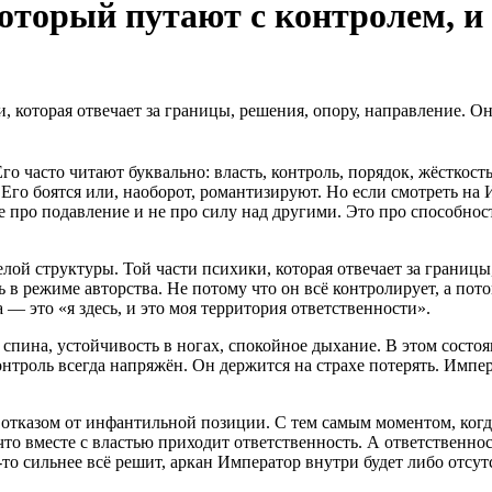
который путают с контролем, и
 которая отвечает за границы, решения, опору, направление. Он 
о часто читают буквально: власть, контроль, порядок, жёсткост
 Его боятся или, наоборот, романтизируют. Но если смотреть н
 не про подавление и не про силу над другими. Это про способно
ой структуры. Той части психики, которая отвечает за границы,
в режиме авторства. Не потому что он всё контролирует, а потом
— это «я здесь, и это моя территория ответственности».
спина, устойчивость в ногах, спокойное дыхание. В этом состоя
троль всегда напряжён. Он держится на страхе потерять. Импера
 отказом от инфантильной позиции. С тем самым моментом, когда
что вместе с властью приходит ответственность. А ответственно
то сильнее всё решит, аркан Император внутри будет либо отсут