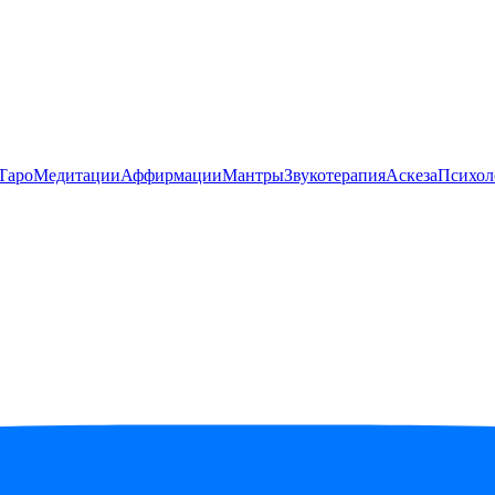
Таро
Медитации
Аффирмации
Мантры
Звукотерапия
Аскеза
Психол