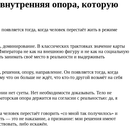
 внутренняя опора, которую
появляется тогда, когда человек перестаёт жить в режиме
ь, доминирование. В классических трактовках значение карты
а Императора не как на внешнюю фигуру и не как на социальную
сть занимать своё место в реальности и выдерживать
 решения, опору, направление. Он появляется тогда, когда
у что он больше не ждёт, что кто-то другой возьмёт на себя
нии нет суеты. Нет необходимости доказывать. Тело не
торская опора держится на согласии с реальностью: да, я
 человек перестаёт говорить «со мной так получилось» и
сть — это не наказание, а признание: мои решения имеют
ствовать, либо искажён.