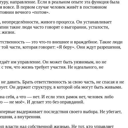
туру, направление. Если в реальном опыте эта функция была
 вовсе. В первом случае человек живёт в постоянном
стоянии вечного «потом».
а, неопределённости, живого процесса. Он устанавливает
апии такие люди часто говорят о выгорании, усталости,
к жизни.
етственность — это что-то внешнее и враждебное. Такие люди
той части, которая говорит: «Я беру». Они ждут разрешения,
отдаёт им управление. Он может быть уязвимым, но не
тем, что жизнь требует участия. Не идеального, не
е давить. Брать ответственность за свою часть, не спасая и не
ует. Он держит структуру, в которой оба могут быть живыми.
на себя, а что — нет. И если этих рамок нет, человек либо
о — не моё». И делает это без оправданий.
 впервые выдерживает последствия своего выбора. Не убегает,
ешняя, а внутренняя.
ип власти над собственной жизнью. Не тот, кто управляет