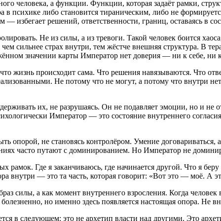
ного человека, а функции. Функции, которая задаёт рамки, струк
 в психике либо становится тираническим, либо не формируется
м — избегает решений, ответственности, границ, оставаясь в со
лировать. Не из силы, а из тревоги. Такой человек боится хаос
И чем сильнее страх внутри, тем жёстче внешняя структура. В тер
жённом значении карты Император нет доверия — ни к себе, ни 
то жизнь происходит сама. Что решения навязываются. Что отв
лизованными. Не потому что не могут, а потому что внутри нет 
держивать их, не разрушаясь. Он не подавляет эмоции, но и не 
хологически Император — это состояние внутреннего согласия с 
ь опорой, не становясь контролёром. Умение договариваться, а н
ениях часто путают с доминированием. Но Император не доминир
х рамок. Где я заканчиваюсь, где начинается другой. Что я беру 
а внутри — это та часть, которая говорит: «Вот это — моё. А эт
браз силы, а как момент внутреннего взросления. Когда человек
ь болезненно, но именно здесь появляется настоящая опора. Не вн
тся в следующем: это не архетип власти над другими. Это архет