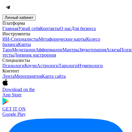
Личный кабинет
Платформа
Главная
Узнай себя
Контакты
О нас
Для бизнеса
Инструменты
ИИ-Специалисты
Метафорические карты
Колесо
баланса
Карты
Таро
Медитации
Аффирмации
Мантры
Звукотерапия
Аскеза
Психо
тесты
Дневник настроения
Специалисты
Психологи
Коучи
Астрологи
Тарологи
Нумерологи
Контент
Лента
Мероприятия
Карта сайта
Download on the
App Store
GET IT ON
Google Play