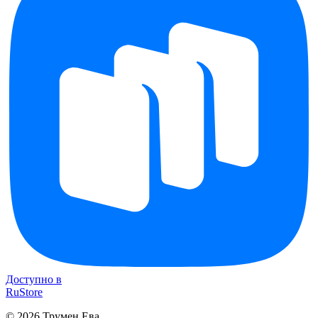
Доступно в
RuStore
©
2026
Трумен Ева