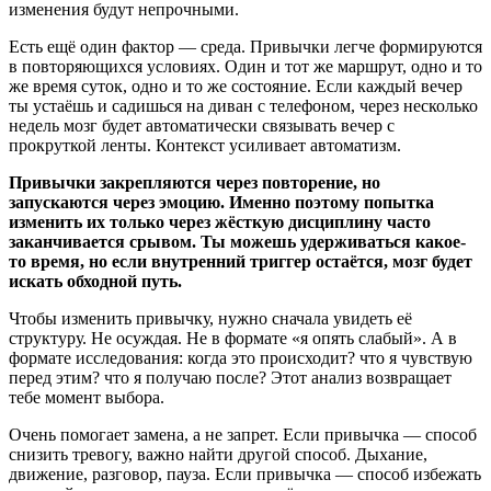
изменения будут непрочными.
Есть ещё один фактор — среда. Привычки легче формируются
в повторяющихся условиях. Один и тот же маршрут, одно и то
же время суток, одно и то же состояние. Если каждый вечер
ты устаёшь и садишься на диван с телефоном, через несколько
недель мозг будет автоматически связывать вечер с
прокруткой ленты. Контекст усиливает автоматизм.
Привычки закрепляются через повторение, но
запускаются через эмоцию. Именно поэтому попытка
изменить их только через жёсткую дисциплину часто
заканчивается срывом. Ты можешь удерживаться какое-
то время, но если внутренний триггер остаётся, мозг будет
искать обходной путь.
Чтобы изменить привычку, нужно сначала увидеть её
структуру. Не осуждая. Не в формате «я опять слабый». А в
формате исследования: когда это происходит? что я чувствую
перед этим? что я получаю после? Этот анализ возвращает
тебе момент выбора.
Очень помогает замена, а не запрет. Если привычка — способ
снизить тревогу, важно найти другой способ. Дыхание,
движение, разговор, пауза. Если привычка — способ избежать