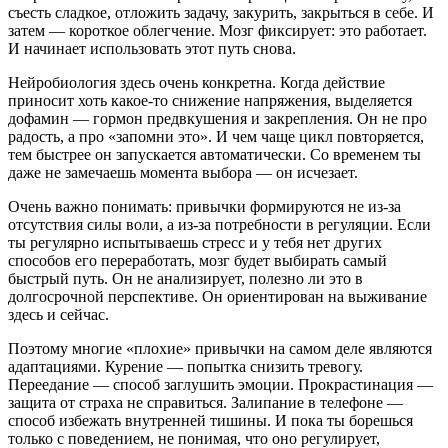
съесть сладкое, отложить задачу, закурить, закрыться в себе. И
затем — короткое облегчение. Мозг фиксирует: это работает.
И начинает использовать этот путь снова.
Нейробиология здесь очень конкретна. Когда действие
приносит хоть какое-то снижение напряжения, выделяется
дофамин — гормон предвкушения и закрепления. Он не про
радость, а про «запомни это». И чем чаще цикл повторяется,
тем быстрее он запускается автоматически. Со временем ты
даже не замечаешь момента выбора — он исчезает.
Очень важно понимать: привычки формируются не из-за
отсутствия силы воли, а из-за потребности в регуляции. Если
ты регулярно испытываешь стресс и у тебя нет других
способов его переработать, мозг будет выбирать самый
быстрый путь. Он не анализирует, полезно ли это в
долгосрочной перспективе. Он ориентирован на выживание
здесь и сейчас.
Поэтому многие «плохие» привычки на самом деле являются
адаптациями. Курение — попытка снизить тревогу.
Переедание — способ заглушить эмоции. Прокрастинация —
защита от страха не справиться. Залипание в телефоне —
способ избежать внутренней тишины. И пока ты борешься
только с поведением, не понимая, что оно регулирует,