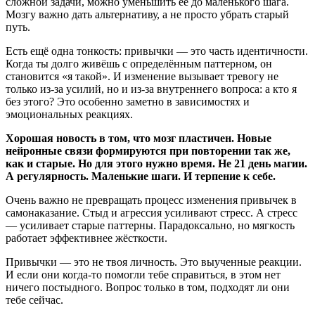
сложной задачи, можно уменьшить её до маленького шага.
Мозгу важно дать альтернативу, а не просто убрать старый
путь.
Есть ещё одна тонкость: привычки — это часть идентичности.
Когда ты долго живёшь с определённым паттерном, он
становится «я такой». И изменение вызывает тревогу не
только из-за усилий, но и из-за внутреннего вопроса: а кто я
без этого? Это особенно заметно в зависимостях и
эмоциональных реакциях.
Хорошая новость в том, что мозг пластичен. Новые
нейронные связи формируются при повторении так же,
как и старые. Но для этого нужно время. Не 21 день магии.
А регулярность. Маленькие шаги. И терпение к себе.
Очень важно не превращать процесс изменения привычек в
самонаказание. Стыд и агрессия усиливают стресс. А стресс
— усиливает старые паттерны. Парадоксально, но мягкость
работает эффективнее жёсткости.
Привычки — это не твоя личность. Это выученные реакции.
И если они когда-то помогли тебе справиться, в этом нет
ничего постыдного. Вопрос только в том, подходят ли они
тебе сейчас.