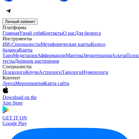
Личный кабинет
Платформа
Главная
Узнай себя
Контакты
О нас
Для бизнеса
Инструменты
ИИ-Специалисты
Метафорические карты
Колесо
баланса
Карты
Таро
Медитации
Аффирмации
Мантры
Звукотерапия
Аскеза
Психо
тесты
Дневник настроения
Специалисты
Психологи
Коучи
Астрологи
Тарологи
Нумерологи
Контент
Лента
Мероприятия
Карта сайта
Download on the
App Store
GET IT ON
Google Play