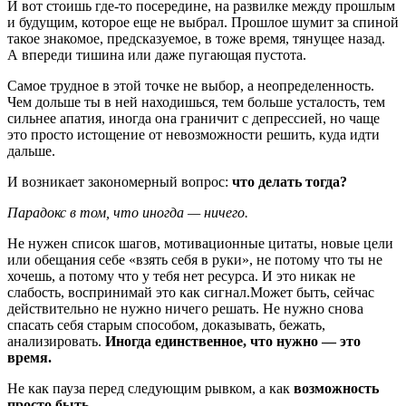
И вот стоишь где-то посередине, на развилке между прошлым
и будущим, которое еще не выбрал. Прошлое шумит за спиной
такое знакомое, предсказуемое, в тоже время, тянущее назад.
А впереди тишина или даже пугающая пустота.
Самое трудное в этой точке не выбор, а неопределенность.
Чем дольше ты в ней находишься, тем больше усталость, тем
сильнее апатия, иногда она граничит с депрессией, но чаще
это просто истощение от невозможности решить, куда идти
дальше.
И возникает закономерный вопрос:
что делать тогда?
Парадокс в том, что иногда — ничего.
Не нужен список шагов, мотивационные цитаты, новые цели
или обещания себе «взять себя в руки», не потому что ты не
хочешь, а потому что у тебя нет ресурса. И это никак не
слабость, воспринимай это как сигнал.Может быть, сейчас
действительно не нужно ничего решать. Не нужно снова
спасать себя старым способом, доказывать, бежать,
анализировать.
Иногда единственное, что нужно — это
время.
Не как пауза перед следующим рывком, а как
возможность
просто быть
.