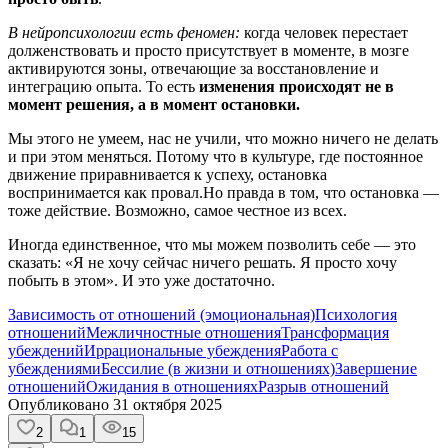
В нейропсихологии есть феномен:
когда человек перестает
долженствовать и просто присутствует в моменте, в мозге
активируются зоны, отвечающие за восстановление и
интеграцию опыта. То есть
изменения происходят не в
момент решения, а в момент остановки.
Мы этого не умеем, нас не учили, что можно ничего не делать
и при этом меняться. Потому что в культуре, где постоянное
движение приравнивается к успеху, остановка
воспринимается как провал.Но правда в том, что остановка —
тоже действие. Возможно, самое честное из всех.
Иногда единственное, что мы можем позволить себе — это
сказать: «Я не хочу сейчас ничего решать. Я просто хочу
побыть в этом». И это уже достаточно.
Зависимость от отношений (эмоциональная)
Психология
отношений
Межличностные отношения
Трансформация
убеждений
Иррациональные убеждения
Работа с
убеждениями
Бессилие (в жизни и отношениях)
Завершение
отношений
Ожидания в отношениях
Разрыв отношений
Опубликовано
31 октября 2025
2
1
15