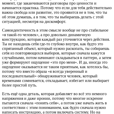
момент, где заканчиваются разговоры про ценности и
начинается практика. Потому что если для тебя действительно
важна свобода или развитие, это проявится не в том, что ты
об этом думаешь, а в том, что ты выбираешь делать с этой
ситуацией, несмотря на дискомфорт.
Самоидентичность в этом смысле вообще не про стабильное
«я такой-то человек», а про довольно динамичную
конструкцию, которая каждый раз уточняется через действия.
Ты не находишь себя где-то глубоко внутри, как будто это
спрятанный объект, который нужно раскопать, ты собираешь
себя из повторяющихся выборов, которые сначала кажутся
случайными, потом начинают складываться в паттерн, а затем
уже формируют ощущение «это про меня». И да, иногда это
ощущение оказывается не таким приятным, как хотелось бы,
потому что вместо образа «я всегда уверенный и
последовательный» обнаруживается человек, который
временами сомневается, откладывает, избегает или выбирает
более простой путь.
Есть ещё одна деталь, которая добавляет во всё это немного
напряжения и даже иронии, потому что многие искренне
пытаются сначала «понять себя», а потом уже начать жить в
соответствии с этим пониманием, как будто сначала нужно
написать инструкцию, а потом включать систему. Но на