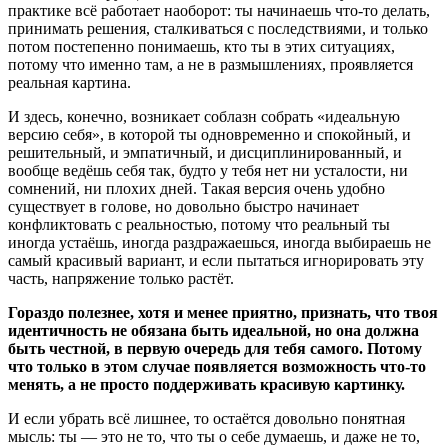
практике всё работает наоборот: ты начинаешь что-то делать,
принимать решения, сталкиваться с последствиями, и только
потом постепенно понимаешь, кто ты в этих ситуациях,
потому что именно там, а не в размышлениях, проявляется
реальная картина.
И здесь, конечно, возникает соблазн собрать «идеальную
версию себя», в которой ты одновременно и спокойный, и
решительный, и эмпатичный, и дисциплинированный, и
вообще ведёшь себя так, будто у тебя нет ни усталости, ни
сомнений, ни плохих дней. Такая версия очень удобно
существует в голове, но довольно быстро начинает
конфликтовать с реальностью, потому что реальный ты
иногда устаёшь, иногда раздражаешься, иногда выбираешь не
самый красивый вариант, и если пытаться игнорировать эту
часть, напряжение только растёт.
Гораздо полезнее, хотя и менее приятно, признать, что твоя
идентичность не обязана быть идеальной, но она должна
быть честной, в первую очередь для тебя самого. Потому
что только в этом случае появляется возможность что-то
менять, а не просто поддерживать красивую картинку.
И если убрать всё лишнее, то остаётся довольно понятная
мысль: ты — это не то, что ты о себе думаешь, и даже не то,