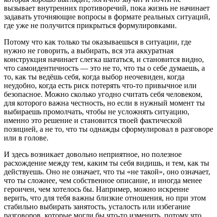
вызывает внутренних противоречий, пока жизнь не начинает
задавать уточняющие вопросы в формате реальных ситуаций,
где уже не получится прикрыться формулировками.
Потому что как только ты оказываешься в ситуации, где
нужно не говорить, а выбирать, вся эта аккуратная
конструкция начинает слегка шататься, и становится видно,
что самоидентичность — это не то, что ты о себе думаешь, а
то, как ты ведёшь себя, когда выбор неочевиден, когда
неудобно, когда есть риск потерять что-то привычное или
безопасное. Можно сколько угодно считать себя человеком,
для которого важна честность, но если в нужный момент ты
выбираешь промолчать, чтобы не усложнять ситуацию,
именно это решение и становится твоей фактической
позицией, а не то, что ты однажды сформулировал в разговоре
или в голове.
И здесь возникает довольно неприятное, но полезное
расхождение между тем, каким ты себя видишь, и тем, как ты
действуешь. Оно не означает, что ты «не такой», оно означает,
что ты сложнее, чем собственное описание, и иногда менее
героичен, чем хотелось бы. Например, можно искренне
верить, что для тебя важны близкие отношения, но при этом
стабильно выбирать занятость, усталость или избегание
разговоров, которые могли бы что-то изменить, потому что