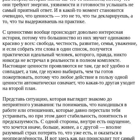
они требуют энергии, уязвимости и готовности услышать не
самый приятный ответ. И в какой-то момент становится
очевидно, что ценность — это не то, что ты декларируешь, а
то, что ты выдерживаешь на практике.
С ценностями вообще происходит довольно интересная
история, потому что большинство из них звучит одинаково
красиво у всех: свобода, честность, развитие, семья, уважение,
и если собрать эти слова в один список, получится
практически идеальный человек, которого, правда, никто
никогда не встречал в реальности в полном комплекте.
Настоящие ценности проявляются не там, где всё удобно и
совпадает, а там, где нужно выбирать, чем ты готов
пожертвовать, потому что любое действие в пользу одной
ценности автоматически означает, что какая-то другая уходит
на второй план.
Представь ситуацию, которая выглядит знакомо до
неприятного узнавания: ты понимаешь, что находишься в
работе или отношениях, которые давно перестали тебя
устраивать, но при этом дают стабильность, понятность и
предсказуемость. С одной стороны, внутри есть ощущение,
что хочется иначе, больше, живее, а с другой — вполне
разумный страх потерять то, что уже есть, и оказаться в
неопределённости. И вот здесь как раз происходит тот самый