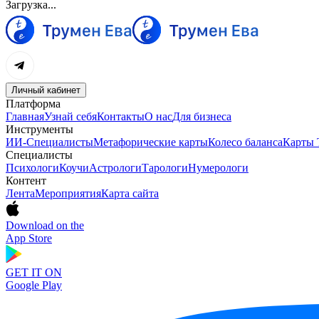
Загрузка...
Личный кабинет
Платформа
Главная
Узнай себя
Контакты
О нас
Для бизнеса
Инструменты
ИИ-Специалисты
Метафорические карты
Колесо баланса
Карты 
Специалисты
Психологи
Коучи
Астрологи
Тарологи
Нумерологи
Контент
Лента
Мероприятия
Карта сайта
Download on the
App Store
GET IT ON
Google Play