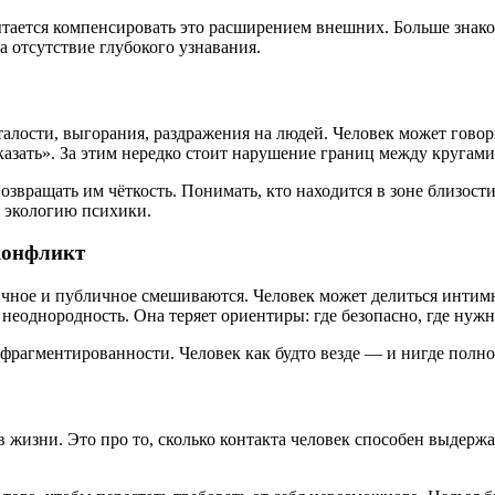
тается компенсировать это расширением внешних. Больше знаком
а отсутствие глубокого узнавания.
талости, выгорания, раздражения на людей. Человек может гово
казать». За этим нередко стоит нарушение границ между кругами
озвращать им чёткость. Понимать, кто находится в зоне близости
о экологию психики.
конфликт
ное и публичное смешиваются. Человек может делиться интимн
неоднородность. Она теряет ориентиры: где безопасно, где нуж
 фрагментированности. Человек как будто везде — и нигде полно
 жизни. Это про то, сколько контакта человек способен выдержа