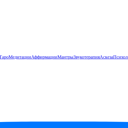
Таро
Медитации
Аффирмации
Мантры
Звукотерапия
Аскеза
Психол