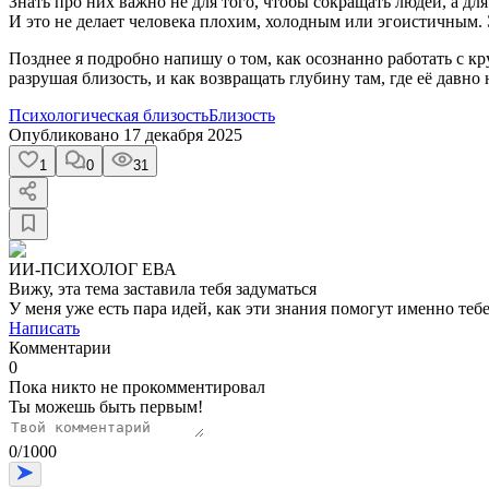
Знать про них важно не для того, чтобы сокращать людей, а для
И это не делает человека плохим, холодным или эгоистичным. 
Позднее я подробно напишу о том, как осознанно работать с 
разрушая близость, и как возвращать глубину там, где её давно 
Психологическая близость
Близость
Опубликовано
17 декабря 2025
1
0
31
ИИ-ПСИХОЛОГ ЕВА
Вижу, эта тема заставила тебя задуматься
У меня уже есть пара идей, как эти знания помогут именно тебе
Написать
Комментарии
0
Пока никто не прокомментировал
Ты можешь быть первым!
0
/
1000