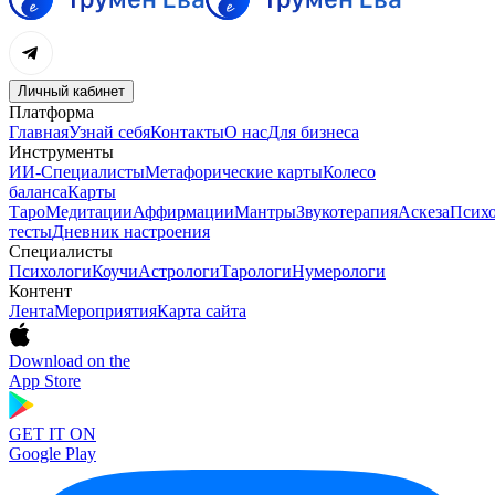
Личный кабинет
Платформа
Главная
Узнай себя
Контакты
О нас
Для бизнеса
Инструменты
ИИ-Специалисты
Метафорические карты
Колесо
баланса
Карты
Таро
Медитации
Аффирмации
Мантры
Звукотерапия
Аскеза
Психо
тесты
Дневник настроения
Специалисты
Психологи
Коучи
Астрологи
Тарологи
Нумерологи
Контент
Лента
Мероприятия
Карта сайта
Download on the
App Store
GET IT ON
Google Play