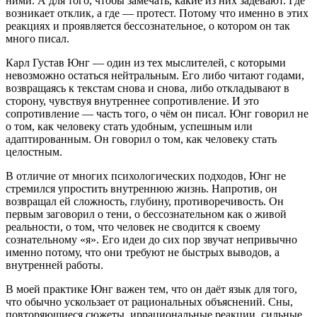
ними. А для того, чтобы замечать, какие из них задевают. Где
возникает отклик, а где — протест. Потому что именно в этих
реакциях и проявляется бессознательное, о котором он так
много писал.
Карл Густав Юнг — один из тех мыслителей, с которыми
невозможно остаться нейтральным. Его либо читают годами,
возвращаясь к текстам снова и снова, либо откладывают в
сторону, чувствуя внутреннее сопротивление. И это
сопротивление — часть того, о чём он писал. Юнг говорил не
о том, как человеку стать удобным, успешным или
адаптированным. Он говорил о том, как человеку стать
целостным.
В отличие от многих психологических подходов, Юнг не
стремился упростить внутреннюю жизнь. Напротив, он
возвращал ей сложность, глубину, противоречивость. Он
первым заговорил о тени, о бессознательном как о живой
реальности, о том, что человек не сводится к своему
сознательному «я». Его идеи до сих пор звучат непривычно
именно потому, что они требуют не быстрых выводов, а
внутренней работы.
В моей практике Юнг важен тем, что он даёт язык для того,
что обычно ускользает от рациональных объяснений. Сны,
повторяющиеся сюжеты, иррациональные реакции, сильные