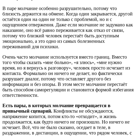
В паре молчание особенно разрушительно, потому что
близость держится на обмене. Когда один закрывается, другой
остаётся один на один не только с проблемой, но и с
ощущением отвержения. Даже если молчание не задумано как
наказание, оно всё равно переживается как отказ от связи,
потому что близкий человек перестаёт быть доступным
эмоционально, а это одно из самых болезненных
переживаний для психики.
Очень часто молчание используется вместо границ. Вместо
того чтобы сказать «мне больно», «я злюсь», «мне нужно
время, но я вернусь к разговору», человек просто исчезает из
контакта. Формально он ничего не делает, но фактически
разрушает диалог, потому что оставляет другого без
информации и без опоры. В этом месте молчание перестаёт
быть способом саморегуляции и становится формой избегания
ответственности.
Есть пары, в которых молчание превращается в
привычный сценарий.
Конфликты не обсуждаются,
напряжение копится, потом кто-то «отходит», и жизнь
продолжается, как будто ничего не произошло. Но ничего не
исчезает. Всё, что не было сказано, оседает в теле, в
раздражении, в дистанции, в ощущении, что рядом человек, с