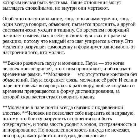
которым нельзя быть честным. Такие отношения могут
выглядеть спокойными, но внутри они мертвеют.
Особенно опасно молчание, когда оно асимметрично, когда
один всегда говорит, объясняет, пытается прояснить, а другой
систематически уходит в тишину. Со временем говорящий
начинает сомневаться в себе, в своих чувствах и праве на
реакцию, потому что каждый его шаг упирается в стену. Это
медленно разрушает самооценку и формирует зависимость от
настроения того, кто молчит.
**Важно различать паузу и молчание. Пауза — это когда
человек проговаривает, что с ним происходит, и обозначает
временные рамки. **Молчание — это отсутствие контакта без
объяснений. Пауза сохраняет связь, молчание её рвёт. И если в
паре нет навыка возвращаться к разговору, любые «паузы» со
временем превращаются в форму дистанцирования, за
которой скрывается страх говорить правду.
**Молчание в паре почти всегда связано с подавленной
злостью. **Человек не позволяет себе выразить её напрямую,
потому что боится разрушить отношения или быть
отвергнутым, и тогда злость уходит в холод, отстранённость и
игнорирование. Но подавленная злость никуда не исчезает,
она продолжает работать изнутри, делая контакт