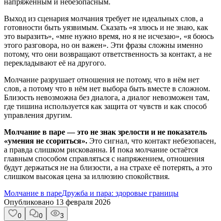
напряжённым и небезопасным.
Выход из сценария молчания требует не идеальных слов, а
готовности быть уязвимым. Сказать «я злюсь и не знаю, как
это выразить», «мне нужно время, но я не исчезаю», «я боюсь
этого разговора, но он важен». Эти фразы сложны именно
потому, что они возвращают ответственность за контакт, а не
перекладывают её на другого.
Молчание разрушает отношения не потому, что в нём нет
слов, а потому что в нём нет выбора быть вместе в сложном.
Близость невозможна без диалога, а диалог невозможен там,
где тишина используется как защита от чувств и как способ
управления другим.
Молчание в паре — это не знак зрелости и не показатель
«умения не ссориться».
Это сигнал, что контакт небезопасен,
а правда слишком рискованна. И пока молчание остаётся
главным способом справляться с напряжением, отношения
будут держаться не на близости, а на страхе её потерять, а это
слишком высокая цена за иллюзию спокойствия.
Молчание в паре
Дружба и пара: здоровые границы
Опубликовано
13 февраля 2026
0
0
3