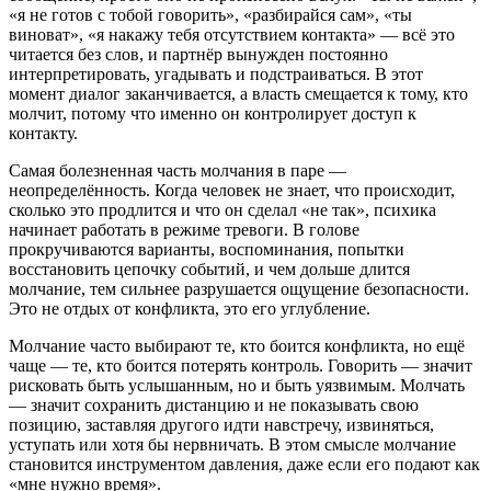
«я не готов с тобой говорить», «разбирайся сам», «ты
виноват», «я накажу тебя отсутствием контакта» — всё это
читается без слов, и партнёр вынужден постоянно
интерпретировать, угадывать и подстраиваться. В этот
момент диалог заканчивается, а власть смещается к тому, кто
молчит, потому что именно он контролирует доступ к
контакту.
Самая болезненная часть молчания в паре —
неопределённость. Когда человек не знает, что происходит,
сколько это продлится и что он сделал «не так», психика
начинает работать в режиме тревоги. В голове
прокручиваются варианты, воспоминания, попытки
восстановить цепочку событий, и чем дольше длится
молчание, тем сильнее разрушается ощущение безопасности.
Это не отдых от конфликта, это его углубление.
Молчание часто выбирают те, кто боится конфликта, но ещё
чаще — те, кто боится потерять контроль. Говорить — значит
рисковать быть услышанным, но и быть уязвимым. Молчать
— значит сохранить дистанцию и не показывать свою
позицию, заставляя другого идти навстречу, извиняться,
уступать или хотя бы нервничать. В этом смысле молчание
становится инструментом давления, даже если его подают как
«мне нужно время».