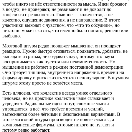
чтобы никто не нёс ответственности за мысль. Идеи бросают
в воздух, не проверяют, не развивают и не доводят до
конфликта с реальностью. Главное — количество, а не
качество, ощущение движения, а не направление. В итоге
участники выходят с чувством, что «что-то обсудили», но
никто не может сказать, что именно было понято, решено или
выбрано.
Мозговой штурм редко поощряет мышление, он поощряет
реакцию. Нужно быстро отозваться, подхватить, добавить, не
выпадать из ритма, не создавать пауз, потому что пауза
воспринимается как пустота или некомпетентность. Но
мышление не работает в режиме постоянной демонстрации.
Оно требует тишины, внутреннего напряжения, времени на
формулировку и риск сказать что-то непопулярное. В шумном
штурме этому просто не остаётся места.
Есть иллюзия, что коллектив всегда умнее отдельного
человека, но на практике коллектив чаще сглаживает и
усредняет. Радикальные идеи тонут, сложные мысли
упрощаются, а всё, что требует времени и усилий,
вытесняется более лёгкими и безопасными вариантами. В
итоге мозговой штурм производит не новые смыслы, а
компромиссные формулы, которые никого не пугают и
потому редко работают.