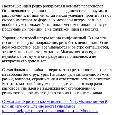
Настоящие идеи редко рождаются в комнате переговоров.
Они появляются до или после — в одиночестве, в паузах, в
раздражении, в тишине, когда мысль успевает пройти путь от
сырого импульса до формы. А мозговой штурм, если он
вообще нужен, может быть только местом столкновения уже
продуманных позиций, а не фабрикой идей из воздуха.
Хороший мозговой штурм всегда конфликтный. В нём есть
несогласие, паузы, напряжение, риск быть непонятым. Если
всем комфортно, если все улыбаются и быстро соглашаются,
это не мышление, это имитация. Мысль почти всегда
неудобна, потому что она разрушает привычное, а не
аккуратно его дополняет.
Самая большая ошибка — верить, что креативность возникает
из свободы без структуры. На самом деле мышлению нужны
рамки, вопросы, ограничения и ответственность за результат.
Без этого мозговой штурм превращается в разговор ради
разговора, где идеи не выдерживают столкновения с
реальностью, потому что для этого их никто не создавал.
Самоанализ
Критическое мышление в быту
Мышление «всё
или ничего»
Мышление роста
Туннельное
мышление
Креативность и состояние потока
Мозговой