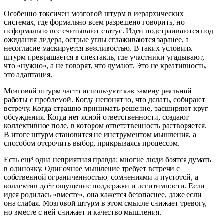
Особенно токсичен мозговой штурм в иерархических
системах, где формально всем разрешено говорить, но
неформально все считывают статус. Идеи подстраиваются под
ожидания лидера, острые углы сглаживаются заранее, а
несогласие маскируется вежливостью. В таких условиях
штурм превращается в спектакль, где участники угадывают,
что «нужно», а не говорят, что думают. Это не креативность,
это адаптация.
Мозговой штурм часто используют как замену реальной
работы с проблемой. Когда непонятно, что делать, собирают
встречу. Когда страшно принимать решение, расширяют круг
обсуждения. Когда нет ясной ответственности, создают
коллективное поле, в котором ответственность растворяется.
В итоге штурм становится не инструментом мышления, а
способом отсрочить выбор, прикрываясь процессом.
Есть ещё одна неприятная правда: многие люди боятся думать
в одиночку. Одиночное мышление требует встречи с
собственной ограниченностью, сомнениями и пустотой, а
коллектив даёт ощущение поддержки и легитимности. Если
идея родилась «вместе», она кажется безопаснее, даже если
она слабая. Мозговой штурм в этом смысле снижает тревогу,
но вместе с ней снижает и качество мышления.