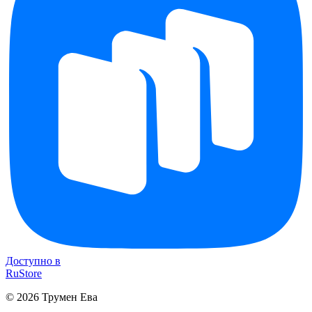
Доступно в
RuStore
©
2026
Трумен Ева