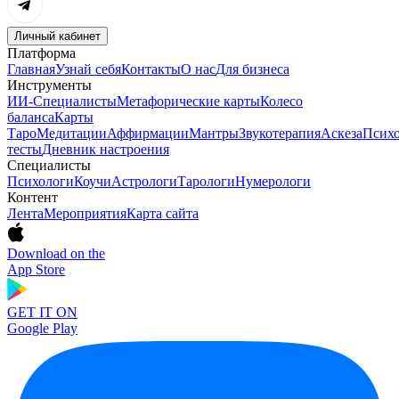
Личный кабинет
Платформа
Главная
Узнай себя
Контакты
О нас
Для бизнеса
Инструменты
ИИ-Специалисты
Метафорические карты
Колесо
баланса
Карты
Таро
Медитации
Аффирмации
Мантры
Звукотерапия
Аскеза
Психо
тесты
Дневник настроения
Специалисты
Психологи
Коучи
Астрологи
Тарологи
Нумерологи
Контент
Лента
Мероприятия
Карта сайта
Download on the
App Store
GET IT ON
Google Play