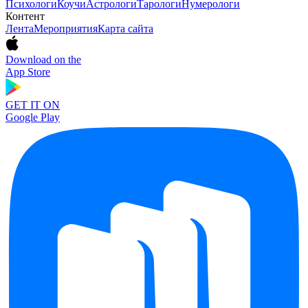
Психологи
Коучи
Астрологи
Тарологи
Нумерологи
Контент
Лента
Мероприятия
Карта сайта
Download on the
App Store
GET IT ON
Google Play