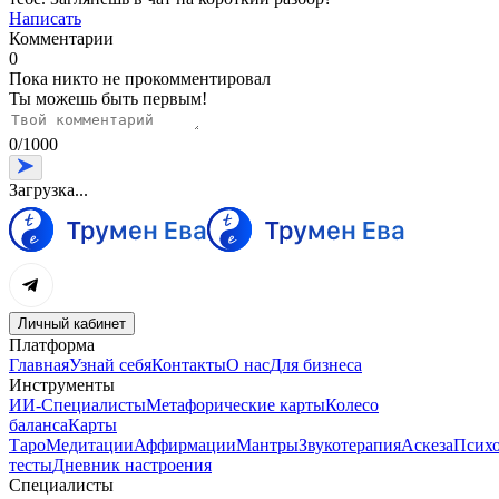
Написать
Комментарии
0
Пока никто не прокомментировал
Ты можешь быть первым!
0
/
1000
Загрузка...
Личный кабинет
Платформа
Главная
Узнай себя
Контакты
О нас
Для бизнеса
Инструменты
ИИ-Специалисты
Метафорические карты
Колесо
баланса
Карты
Таро
Медитации
Аффирмации
Мантры
Звукотерапия
Аскеза
Психо
тесты
Дневник настроения
Специалисты