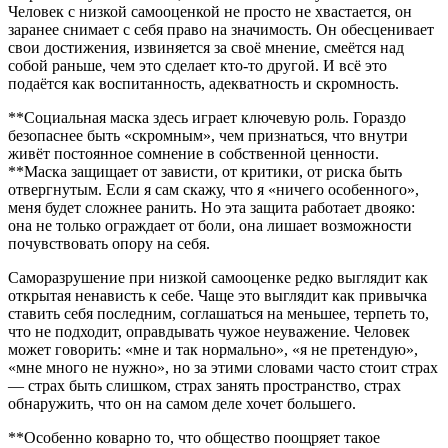
Человек с низкой самооценкой не просто не хвастается, он
заранее снимает с себя право на значимость. Он обесценивает
свои достижения, извиняется за своё мнение, смеётся над
собой раньше, чем это сделает кто-то другой. И всё это
подаётся как воспитанность, адекватность и скромность.
**Социальная маска здесь играет ключевую роль. Гораздо
безопаснее быть «скромным», чем признаться, что внутри
живёт постоянное сомнение в собственной ценности.
**Маска защищает от зависти, от критики, от риска быть
отвергнутым. Если я сам скажу, что я «ничего особенного»,
меня будет сложнее ранить. Но эта защита работает двояко:
она не только ограждает от боли, она лишает возможности
почувствовать опору на себя.
Саморазрушение при низкой самооценке редко выглядит как
открытая ненависть к себе. Чаще это выглядит как привычка
ставить себя последним, соглашаться на меньшее, терпеть то,
что не подходит, оправдывать чужое неуважение. Человек
может говорить: «мне и так нормально», «я не претендую»,
«мне много не нужно», но за этими словами часто стоит страх
— страх быть слишком, страх занять пространство, страх
обнаружить, что он на самом деле хочет большего.
**Особенно коварно то, что общество поощряет такое