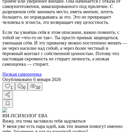
громче или увереннее внешне. Она начинается с отказа от
самоуничтожения, замаскированного под приличие. С
разрешения себе занимать место, иметь мнение, хотеть
большего, не оправдываясь за это. Это не превращает
человека в эгоиста, это возвращает ему целостность.
Если ты узнаёшь себя в этом описании, важно помнить: с
тобой не «что-то не так». Ты просто привык защищаться,
уменьшая себя. И эту привычку можно постепенно менять —
не через насилие над собой, а через более честный и
бережный контакт с собственной ценностью. Потому что
настоящая скромность не стирает личность, а низкая
самооценка — стирает.
Низкая самооценка
Опубликовано
6 января 2026
1
0
10
ИИ-ПСИХОЛОГ ЕВА
Вижу, эта тема заставила тебя задуматься
У меня уже есть пара идей, как эти знания помогут именно
тебе. Заглянешь в чат на короткий разбор?