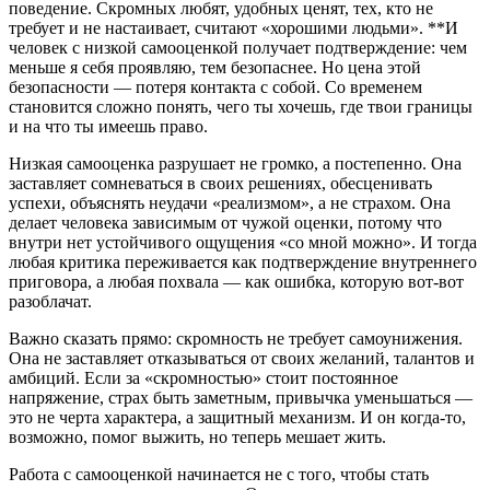
поведение. Скромных любят, удобных ценят, тех, кто не
требует и не настаивает, считают «хорошими людьми». **И
человек с низкой самооценкой получает подтверждение: чем
меньше я себя проявляю, тем безопаснее. Но цена этой
безопасности — потеря контакта с собой. Со временем
становится сложно понять, чего ты хочешь, где твои границы
и на что ты имеешь право.
Низкая самооценка разрушает не громко, а постепенно. Она
заставляет сомневаться в своих решениях, обесценивать
успехи, объяснять неудачи «реализмом», а не страхом. Она
делает человека зависимым от чужой оценки, потому что
внутри нет устойчивого ощущения «со мной можно». И тогда
любая критика переживается как подтверждение внутреннего
приговора, а любая похвала — как ошибка, которую вот-вот
разоблачат.
Важно сказать прямо: скромность не требует самоунижения.
Она не заставляет отказываться от своих желаний, талантов и
амбиций. Если за «скромностью» стоит постоянное
напряжение, страх быть заметным, привычка уменьшаться —
это не черта характера, а защитный механизм. И он когда-то,
возможно, помог выжить, но теперь мешает жить.
Работа с самооценкой начинается не с того, чтобы стать