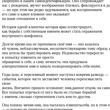
укоренено в нашей самоидентификации. Оно сопровождает
нас с рождения, звучит воображении близких, фиксируется в д
— но при этом мы редко задумываемся, как воспринимаем
его сами и какое влияние оно оказывает
на наше отношение к себе.
История одной клиентки которая ярко иллюстрирует,
как борьба с собственным именем может стать отражением
внутреннего конфликта.
Долгое время она не принимала своё имя — оно казалось
ей чужим, неблагозвучным, несоответствующими тому образу,
она хотела бы транслировать миру. Недовольство переросло
в попытку изменить не просто
обращение к себе, а саму личность: она придумала
альтернативное имя и начала позиционировать себя иначе.
Годы шли, и переломный момент наступил вовремя развода —
события, которое часто заставляет человека переосмыслить
свою
жизнь. Внезапно пришло осознание: имя,данное отцом, на само
Все попытки отречься от него были не столько борьбой
с именем, сколько стремлением стать кем‑то другим.
Она поняла: меняя имя, она пыталась изменитьсебя, но в этом
— и потому не приносил удовлетворения.