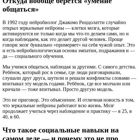
Откуда вообще берётся «умение
общаться»
В 1992 году нейробиолог Джакомо Риццолатти случайно
открыл зеркальные нейроны — клетки мозга, которые
активируются не только когда мы что-то делаем сами, но и
когда наблюдаем, как это делает другой человек. Проще
говоря: мозг буквально «примеряет» на себя чужой опыт. Это
и есть нейробиологическая основа эмпатии, подражания и —
да — социального обучения.
Мы учимся общаться, наблюдая за другими. С самого детства.
Ребёнок, который рос в семье, где люди разговаривали,
слушали друг друга, шутили и решали конфликты словами —
впитывал эту модель годами. Ребёнок, где все молчали или
кричали — тоже впитывал. Просто другую модель.
Это не приговор. Это объяснение. И отличная новость в том,
что зеркальные нейроны работают всю жизнь. Мозг
продолжает учиться через наблюдение и практику — в 25, в
40, в 60.
Что такое социальные навыки на
самом деле — и почему это не про