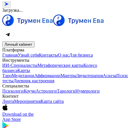
Загрузка...
Личный кабинет
Платформа
Главная
Узнай себя
Контакты
О нас
Для бизнеса
Инструменты
ИИ-Специалисты
Метафорические карты
Колесо
баланса
Карты
Таро
Медитации
Аффирмации
Мантры
Звукотерапия
Аскеза
Психо
тесты
Дневник настроения
Специалисты
Психологи
Коучи
Астрологи
Тарологи
Нумерологи
Контент
Лента
Мероприятия
Карта сайта
Download on the
App Store