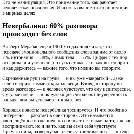
Это не манипуляция. Это понимание того, как работает
человеческая психология. И использование этого понимания
в мирных целях.
Невербалика: 60% разговора
происходит без слов
Альберт Мерабян ещё в 1960-х годах подсчитал, что в
передаче эмоционального сообщения слова занимают около
7%, интонация — 38%, а язык тела — 55%. Цифры с тех пор
оспаривали и уточняли, но суть осталась: то, как вы говорите
и как держитесь — важнее того, что именно вы говорите.
Скрещённые руки на груди — и вы уже «закрытый», даже
если говорите самые открытые вещи. Взгляд в сторону во
время разговора — и человек чувствует, что ему неинтересны.
Сутулые плечи — и окружающие считывают неуверенность
раньше, чем вы успеваете открыть рот.
Хорошая новость: невербалика тренируется. И что особенно
интересно — работает в обе стороны. Это называется
«воплощённое познание»: поза влияет не только на то, как вас
воспринимают, но и на то, как вы сами себя чувствуете.
Прямая спина, развёрнутые плечи, устойчивая поза — и тело