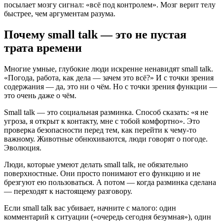
посылает мозгу сигнал: «всё под контролем». Мозг верит телу
быстрее, чем аргументам разума.
Почему small talk — это не пустая
трата времени
Многие умные, глубокие люди искренне ненавидят small talk.
«Погода, работа, как дела — зачем это всё?» И с точки зрения
содержания — да, это ни о чём. Но с точки зрения функции —
это очень даже о чём.
Small talk — это социальная разминка. Способ сказать: «я не
угроза, я открыт к контакту, мне с тобой комфортно». Это
проверка безопасности перед тем, как перейти к чему-то
важному. Животные обнюхиваются, люди говорят о погоде.
Эволюция.
Люди, которые умеют делать small talk, не обязательно
поверхностные. Они просто понимают его функцию и не
брезгуют ею пользоваться. А потом — когда разминка сделана
— переходят к настоящему разговору.
Если small talk вас убивает, начните с малого: один
комментарий к ситуации («очередь сегодня безумная»), один