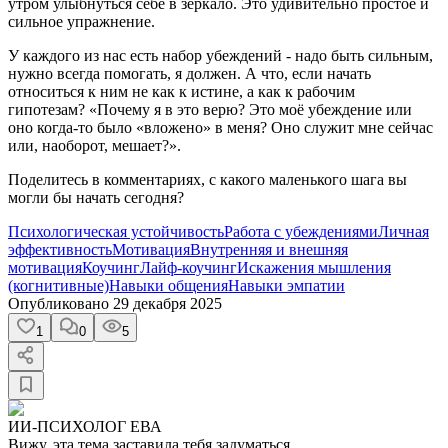
утром улыбнуться себе в зеркало. Это удивительно простое и
сильное упражнение.
У каждого из нас есть набор убеждений - надо быть сильным,
нужно всегда помогать, я должен. А что, если начать
относиться к ним не как к истине, а как к рабочим
гипотезам? «Почему я в это верю? Это моё убеждение или
оно когда-то было «вложено» в меня? Оно служит мне сейчас
или, наоборот, мешает?».
Поделитесь в комментариях, с какого маленького шага вы
могли бы начать сегодня?
Психологическая устойчивость
Работа с убеждениями
Личная
эффективность
Мотивация
Внутренняя и внешняя
мотивация
Коучинг
Лайф-коучинг
Искажения мышления
(когнитивные)
Навыки общения
Навыки эмпатии
Опубликовано
29 декабря 2025
1
0
5
ИИ-ПСИХОЛОГ ЕВА
Вижу, эта тема заставила тебя задуматься