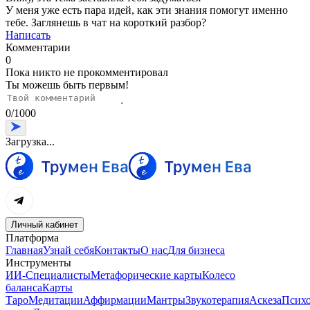
У меня уже есть пара идей, как эти знания помогут именно
тебе. Заглянешь в чат на короткий разбор?
Написать
Комментарии
0
Пока никто не прокомментировал
Ты можешь быть первым!
0
/
1000
Загрузка...
Личный кабинет
Платформа
Главная
Узнай себя
Контакты
О нас
Для бизнеса
Инструменты
ИИ-Специалисты
Метафорические карты
Колесо
баланса
Карты
Таро
Медитации
Аффирмации
Мантры
Звукотерапия
Аскеза
Психо