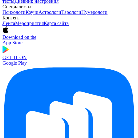
тесты
Дневник настроения
Специалисты
Психологи
Коучи
Астрологи
Тарологи
Нумерологи
Контент
Лента
Мероприятия
Карта сайта
Download on the
App Store
GET IT ON
Google Play