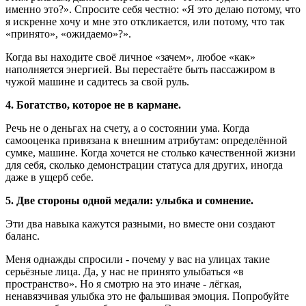
именно это?». Спросите себя честно: «Я это делаю потому, что
я искренне хочу и мне это откликается, или потому, что так
«принято», «ожидаемо»?».
Когда вы находите своё личное «зачем», любое «как»
наполняется энергией. Вы перестаёте быть пассажиром в
чужой машине и садитесь за свой руль.
4. Богатство, которое не в кармане.
Речь не о деньгах на счету, а о состоянии ума. Когда
самооценка привязана к внешним атрибутам: определённой
сумке, машине. Когда хочется не столько качественной жизни
для себя, сколько демонстрации статуса для других, иногда
даже в ущерб себе.
5. Две стороны одной медали: улыбка и сомнение.
Эти два навыка кажутся разными, но вместе они создают
баланс.
Меня однажды спросили - почему у вас на улицах такие
серьёзные лица. Да, у нас не принято улыбаться «в
пространство». Но я смотрю на это иначе - лёгкая,
ненавязчивая улыбка это не фальшивая эмоция. Попробуйте