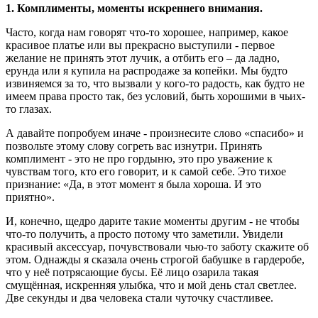
1. Комплименты, моменты искреннего внимания.
Часто, когда нам говорят что-то хорошее, например, какое
красивое платье или вы прекрасно выступили - первое
желание не принять этот лучик, а отбить его – да ладно,
ерунда или я купила на распродаже за копейки. Мы будто
извиняемся за то, что вызвали у кого-то радость, как будто не
имеем права просто так, без условий, быть хорошими в чьих-
то глазах.
А давайте попробуем иначе - произнесите слово «спасибо» и
позвольте этому слову согреть вас изнутри. Принять
комплимент - это не про гордыню, это про уважение к
чувствам того, кто его говорит, и к самой себе. Это тихое
признание: «Да, в этот момент я была хороша. И это
приятно».
И, конечно, щедро дарите такие моменты другим - не чтобы
что-то получить, а просто потому что заметили. Увидели
красивый аксессуар, почувствовали чью-то заботу скажите об
этом. Однажды я сказала очень строгой бабушке в гардеробе,
что у неё потрясающие бусы. Её лицо озарила такая
смущённая, искренняя улыбка, что и мой день стал светлее.
Две секунды и два человека стали чуточку счастливее.