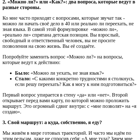
2. «Можно ли?» или «Как?»: два вопроса, которые ведут в
разные стороны.
Ко мне часто приходят с вопросами, которые звучат так -
можно ли начать своё дело в 40 или реально ли переехать, не
зная языка. В самой этой формулировке «можно ли»,
«реально ли» спрятана детская позиция. Вы взрослый,
свободный и ответственный человек, вы не просите
позволения на свою жизнь. Вы её создаёте.
Попробуйте заменить вопрос «Можно ли?» на вопросы,
которые ведут к действию:
Было:
«Можно ли уехать, не зная язык?»
Стало:
«С какими конкретно трудностями я столкнусь,
если решу переехать? Как я могу к ним подготовиться?»
Первый вопрос упирается в стену «да» или «нет». Второй
открывает перед вами карту, по которой можно проложить
маршрут. Это огромный сдвиг внутри: с «мне позволят» на «я
создаю».
3. Свой маршрут: а куда, собственно, я еду?
Мы живём в мире готовых траекторий. И часто мы идём по
этим рельсам, даже не спросив себя: «А мне туда? Зачем мне