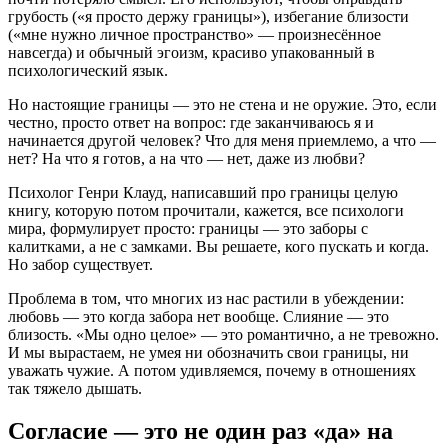
грубость («я просто держу границы»), избегание близости
(«мне нужно личное пространство» — произнесённое
навсегда) и обычный эгоизм, красиво упакованный в
психологический язык.
Но настоящие границы — это не стена и не оружие. Это, если
честно, просто ответ на вопрос: где заканчиваюсь я и
начинается другой человек? Что для меня приемлемо, а что —
нет? На что я готов, а на что — нет, даже из любви?
Психолог Генри Клауд, написавший про границы целую
книгу, которую потом прочитали, кажется, все психологи
мира, формулирует просто: границы — это заборы с
калитками, а не с замками. Вы решаете, кого пускать и когда.
Но забор существует.
Проблема в том, что многих из нас растили в убеждении:
любовь — это когда забора нет вообще. Слияние — это
близость. «Мы одно целое» — это романтично, а не тревожно.
И мы вырастаем, не умея ни обозначить свои границы, ни
уважать чужие. А потом удивляемся, почему в отношениях
так тяжело дышать.
Согласие — это не один раз «да» на