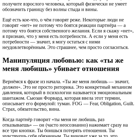
получите взрослого человека, который физически не умеет
обозначить границу без волны стыда и вины.
Ещё есть кое-что, о чём говорят реже. Некоторые люди не
говорят «нет» не потому что боятся реакции партнёра — а
потому что боятся собственного желания. Если я скажу «нет»,
я признаю, что у меня есть потребности. А если у меня есть
потребности — значит, я могу остаться с ними
неудовлетворённым. Это страшнее, чем просто согласиться.
Манипуляция любовью: как «ты же
меня любишь» убивает отношения
Вернёмся к фразе из начала. «Ты же меня любишь — значит,
должен». Это не просто риторика. Это конкретный механизм
давления, который в психологии называется эмоциональным
шантажом. Сьюзан Форвард, которая ввела этот термин,
описывает его формулой: туман. FOG — Fear, Obligation, Guilt.
Страх, обязательство, вина.
Когда партнёр говорит «ты меня не любишь, раз
отказываешь» — он (часто неосознанно) нажимает сразу на
все три кнопки. Ты боишься потерять отношения. Ты
чувствуешь себя обязанным. Ты виноват уже за то, что