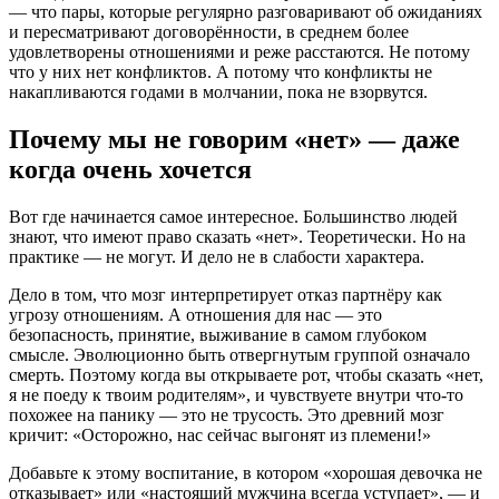
— что пары, которые регулярно разговаривают об ожиданиях
и пересматривают договорённости, в среднем более
удовлетворены отношениями и реже расстаются. Не потому
что у них нет конфликтов. А потому что конфликты не
накапливаются годами в молчании, пока не взорвутся.
Почему мы не говорим «нет» — даже
когда очень хочется
Вот где начинается самое интересное. Большинство людей
знают, что имеют право сказать «нет». Теоретически. Но на
практике — не могут. И дело не в слабости характера.
Дело в том, что мозг интерпретирует отказ партнёру как
угрозу отношениям. А отношения для нас — это
безопасность, принятие, выживание в самом глубоком
смысле. Эволюционно быть отвергнутым группой означало
смерть. Поэтому когда вы открываете рот, чтобы сказать «нет,
я не поеду к твоим родителям», и чувствуете внутри что-то
похожее на панику — это не трусость. Это древний мозг
кричит: «Осторожно, нас сейчас выгонят из племени!»
Добавьте к этому воспитание, в котором «хорошая девочка не
отказывает» или «настоящий мужчина всегда уступает», — и