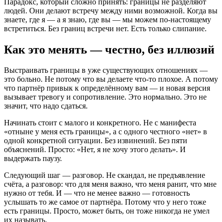
Парадокс, который сложно принять: границы не разделяют
людей. Они делают встречу между ними возможной. Когда вы
знаете, где я — а я знаю, где вы — мы можем по-настоящему
встретиться. Без границ встречи нет. Есть только слипание.
Как это менять — честно, без иллюзий
Выстраивать границы в уже существующих отношениях —
это больно. Не потому что вы делаете что-то плохое. А потому
что партнёр привык к определённому вам — и новая версия
вызывает тревогу и сопротивление. Это нормально. Это не
значит, что надо сдаться.
Начинать стоит с малого и конкретного. Не с манифеста
«отныне у меня есть границы», а с одного честного «нет» в
одной конкретной ситуации. Без извинений. Без пяти
объяснений. Просто: «Нет, я не хочу этого делать». И
выдержать паузу.
Следующий шаг — разговор. Не скандал, не предъявление
счёта, а разговор: что для меня важно, что меня ранит, что мне
нужно от тебя. И — что не менее важно — готовность
услышать то же самое от партнёра. Потому что у него тоже
есть границы. Просто, может быть, он тоже никогда не умел
их называть.