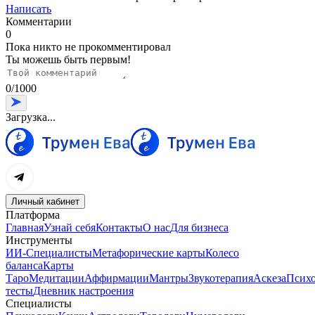
Написать
Комментарии
0
Пока никто не прокомментировал
Ты можешь быть первым!
0
/
1000
Загрузка...
Личный кабинет
Платформа
Главная
Узнай себя
Контакты
О нас
Для бизнеса
Инструменты
ИИ-Специалисты
Метафорические карты
Колесо
баланса
Карты
Таро
Медитации
Аффирмации
Мантры
Звукотерапия
Аскеза
Психо
тесты
Дневник настроения
Специалисты