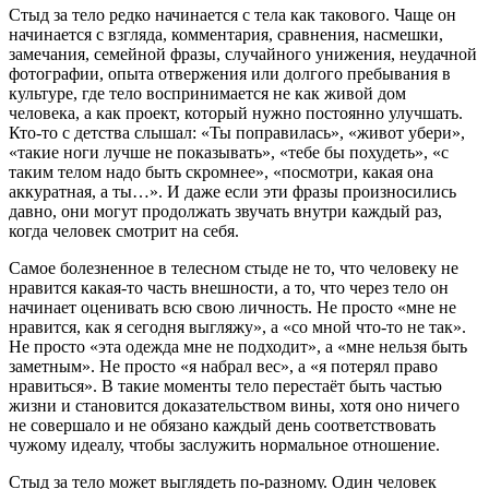
Стыд за тело редко начинается с тела как такового. Чаще он
начинается с взгляда, комментария, сравнения, насмешки,
замечания, семейной фразы, случайного унижения, неудачной
фотографии, опыта отвержения или долгого пребывания в
культуре, где тело воспринимается не как живой дом
человека, а как проект, который нужно постоянно улучшать.
Кто-то с детства слышал: «Ты поправилась», «живот убери»,
«такие ноги лучше не показывать», «тебе бы похудеть», «с
таким телом надо быть скромнее», «посмотри, какая она
аккуратная, а ты…». И даже если эти фразы произносились
давно, они могут продолжать звучать внутри каждый раз,
когда человек смотрит на себя.
Самое болезненное в телесном стыде не то, что человеку не
нравится какая-то часть внешности, а то, что через тело он
начинает оценивать всю свою личность. Не просто «мне не
нравится, как я сегодня выгляжу», а «со мной что-то не так».
Не просто «эта одежда мне не подходит», а «мне нельзя быть
заметным». Не просто «я набрал вес», а «я потерял право
нравиться». В такие моменты тело перестаёт быть частью
жизни и становится доказательством вины, хотя оно ничего
не совершало и не обязано каждый день соответствовать
чужому идеалу, чтобы заслужить нормальное отношение.
Стыд за тело может выглядеть по-разному. Один человек