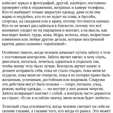
избегает зеркал и фотографий, другой, наоборот, постоянно
проверяет себя в отражениях, витринах и камере телефона.
Кто-то выбирает только закрытую одежду, даже если ему
жарко и неудобно, кто-то не ходит на пляж, в бассейн,
спортзал, на свидания или к врачу, потому что боится оценки.
Кто-то не может расслабиться в близости, потому что всё
внимание уходит не на ощущения и контакт, а на мысль, как
выглядит живот, грудь, кожа, бёдра, волосы, лицо, возрастные
изменения или любые другие детали, которые внутренний
критик давно назначил «проблемой».
Особенно тяжело, когда человек начинает путать заботу о теле
с постоянным контролем. Забота звучит мягко: я хочу спать,
двигаться, питаться, лечиться, одеваться и отдыхать так,
чтобы моему телу было лучше. Контроль звучит иначе: я
должен исправить себя, пока не стало стыдно, пока меня не
осудили, пока меня не отвергли, пока я не потерял право быть
желанным, успешным, достойным или видимым. Снаружи
эти действия могут быть похожи — спорт, питание, уход,
режим, выбор одежды, — но внутри у них разная энергия.
Забота возвращает контакт с собой, а контроль часто держится
на страхе: «Если я ослаблю хватку, меня нельзя будет любить».
Телесный стыд усиливается, когда человек смотрит на себя не
своими глазами, а глазами того, кто когда-то ранил. Это может