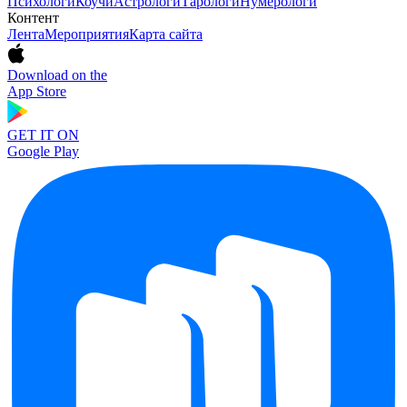
Психологи
Коучи
Астрологи
Тарологи
Нумерологи
Контент
Лента
Мероприятия
Карта сайта
Download on the
App Store
GET IT ON
Google Play