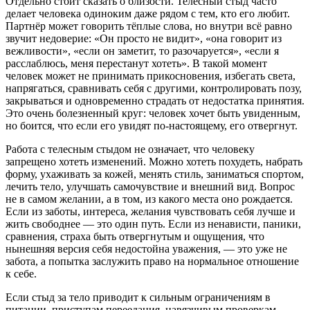
Отдельно стоит сказать о близости. Телесный стыд часто
делает человека одиноким даже рядом с тем, кто его любит.
Партнёр может говорить тёплые слова, но внутри всё равно
звучит недоверие: «Он просто не видит», «она говорит из
вежливости», «если он заметит, то разочаруется», «если я
расслаблюсь, меня перестанут хотеть». В такой момент
человек может не принимать прикосновения, избегать света,
напрягаться, сравнивать себя с другими, контролировать позу,
закрываться и одновременно страдать от недостатка принятия.
Это очень болезненный круг: человек хочет быть увиденным,
но боится, что если его увидят по-настоящему, его отвергнут.
Работа с телесным стыдом не означает, что человеку
запрещено хотеть изменений. Можно хотеть похудеть, набрать
форму, ухаживать за кожей, менять стиль, заниматься спортом,
лечить тело, улучшать самочувствие и внешний вид. Вопрос
не в самом желании, а в том, из какого места оно рождается.
Если из заботы, интереса, желания чувствовать себя лучше и
жить свободнее — это один путь. Если из ненависти, паники,
сравнения, страха быть отвергнутым и ощущения, что
нынешняя версия себя недостойна уважения, — это уже не
забота, а попытка заслужить право на нормальное отношение
к себе.
Если стыд за тело приводит к сильным ограничениям в
питании, приступам переедания, навязчивым проверкам