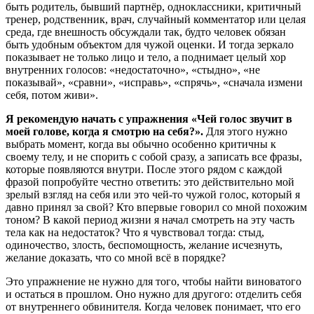
быть родитель, бывший партнёр, одноклассники, критичный
тренер, родственник, врач, случайный комментатор или целая
среда, где внешность обсуждали так, будто человек обязан
быть удобным объектом для чужой оценки. И тогда зеркало
показывает не только лицо и тело, а поднимает целый хор
внутренних голосов: «недостаточно», «стыдно», «не
показывай», «сравни», «исправь», «спрячь», «сначала измени
себя, потом живи».
Я рекомендую начать с упражнения «Чей голос звучит в
моей голове, когда я смотрю на себя?».
Для этого нужно
выбрать момент, когда вы обычно особенно критичны к
своему телу, и не спорить с собой сразу, а записать все фразы,
которые появляются внутри. После этого рядом с каждой
фразой попробуйте честно ответить: это действительно мой
зрелый взгляд на себя или это чей-то чужой голос, который я
давно принял за свой? Кто впервые говорил со мной похожим
тоном? В какой период жизни я начал смотреть на эту часть
тела как на недостаток? Что я чувствовал тогда: стыд,
одиночество, злость, беспомощность, желание исчезнуть,
желание доказать, что со мной всё в порядке?
Это упражнение не нужно для того, чтобы найти виноватого
и остаться в прошлом. Оно нужно для другого: отделить себя
от внутреннего обвинителя. Когда человек понимает, что его