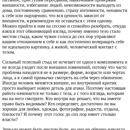
внешности, избеганию людей, невозможности выходить из
дома, постоянному сравнению, страху интимности, ненависти
к себе или ощущению, что вся ценность зависит от
внешности, я рекомендую не оставаться с этим одному.
Можно прийти к нам на сессию и спокойно разобрать, откуда
взялся этот обвиняющий взгляд, почему именно тело стало
местом стыда, какие чужие голоса до сих пор управляют
вашим отношением к себе и как постепенно возвращать себе
не идеальную картинку, а живой, человеческий контакт с
телом.
Сильный телесный стыд не исчезает от одного комплимента и
не всегда уходит после внешних изменений, потому что часто
проблема находится не в размере, форме, возрасте или чертах
лица, а в самой привычке смотреть на себя через обвинение.
Иногда человек меняется внешне, но внутренний критик
просто выбирает новую деталь для атаки. Поэтому настоящая
работа начинается не только с тела, а с того взгляда, которым
вы на него смотрите. Кто внутри вас решает, что вы имеете
право быть видимым? Кто определяет, достаточно ли вы
хороши для любви, одежды, фотографии, радости, отдыха,
близости? И почему этот голос до сих пор имеет столько
власти?
Зеркало может быть местом боли, но оно не обязано навсегда