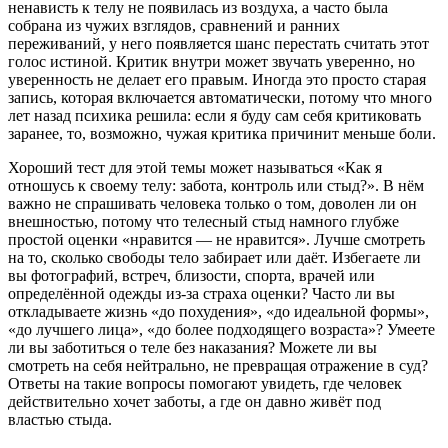
ненависть к телу не появилась из воздуха, а часто была
собрана из чужих взглядов, сравнений и ранних
переживаний, у него появляется шанс перестать считать этот
голос истиной. Критик внутри может звучать уверенно, но
уверенность не делает его правым. Иногда это просто старая
запись, которая включается автоматически, потому что много
лет назад психика решила: если я буду сам себя критиковать
заранее, то, возможно, чужая критика причинит меньше боли.
Хороший тест для этой темы может называться «Как я
отношусь к своему телу: забота, контроль или стыд?». В нём
важно не спрашивать человека только о том, доволен ли он
внешностью, потому что телесный стыд намного глубже
простой оценки «нравится — не нравится». Лучше смотреть
на то, сколько свободы тело забирает или даёт. Избегаете ли
вы фотографий, встреч, близости, спорта, врачей или
определённой одежды из-за страха оценки? Часто ли вы
откладываете жизнь «до похудения», «до идеальной формы»,
«до лучшего лица», «до более подходящего возраста»? Умеете
ли вы заботиться о теле без наказания? Можете ли вы
смотреть на себя нейтрально, не превращая отражение в суд?
Ответы на такие вопросы помогают увидеть, где человек
действительно хочет заботы, а где он давно живёт под
властью стыда.