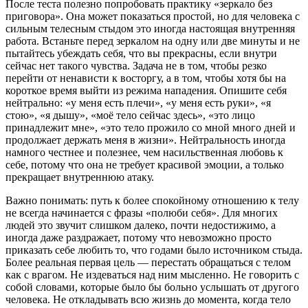
После теста полезно попробовать практику «зеркало без
приговора». Она может показаться простой, но для человека с
сильным телесным стыдом это иногда настоящая внутренняя
работа. Встаньте перед зеркалом на одну или две минуты и не
пытайтесь убеждать себя, что вы прекрасны, если внутри
сейчас нет такого чувства. Задача не в том, чтобы резко
перейти от ненависти к восторгу, а в том, чтобы хотя бы на
короткое время выйти из режима нападения. Опишите себя
нейтрально: «у меня есть плечи», «у меня есть руки», «я
стою», «я дышу», «моё тело сейчас здесь», «это лицо
принадлежит мне», «это тело прожило со мной много дней и
продолжает держать меня в жизни». Нейтральность иногда
намного честнее и полезнее, чем насильственная любовь к
себе, потому что она не требует красивой эмоции, а только
прекращает внутреннюю атаку.
Важно понимать: путь к более спокойному отношению к телу
не всегда начинается с фразы «полюби себя». Для многих
людей это звучит слишком далеко, почти недостижимо, а
иногда даже раздражает, потому что невозможно просто
приказать себе любить то, что годами было источником стыда.
Более реальная первая цель — перестать обращаться с телом
как с врагом. Не издеваться над ним мысленно. Не говорить с
собой словами, которые было бы больно услышать от другого
человека. Не откладывать всю жизнь до момента, когда тело