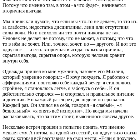
Потому что именно там, в этом «а что будет», начинается
вторичная выгода.
Мы привыкли думать, что если мы что-то не делаем, то это из-
за слабости, недостатка дисциплины, лени или отсутствия
силы воли. Но в психологии это почти никогда не так.
Человек не делает не потому, что не может, а потому, что что-
то в нём не хочет. Или, точнее, хочет, но — другого. И вот это
«другое» — и есть вторичная выгода: скрытая причина,
скрытая выгода, скрытая опора, которую человек хранит
внутри себя.
Однажды пришёл ко мне мужчина, назовём его Михаил,
который уверенно говорил: «Я хочу похудеть. Я работаю с
аффирмациями, повторяю себе каждый вечер: я становлюсь
стройнее, я становлюсь легче, я забочусь о себе». И он
действительно старался — и спортзал, и правильное питание,
и дневник. Но каждый раз через две недели он срывался.
Каждый раз. Он злился на себя, говорил «я слабый», «я
безвольный», «я опять всё испортил». Но когда мы начали
распаковывать, что за этим стоит, выяснилось совсем другое.
Несколько встреч прошли в попытке понять, что именно
мешает ему. А потом, на одной из сессий, он вдруг тихо сказал
фразу, которая всё расставила на свои места: «Если я похудею,