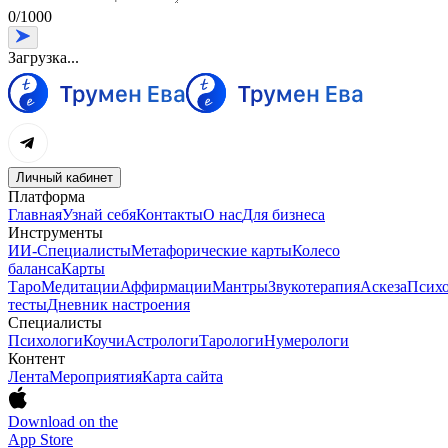
0
/
1000
Загрузка...
Личный кабинет
Платформа
Главная
Узнай себя
Контакты
О нас
Для бизнеса
Инструменты
ИИ-Специалисты
Метафорические карты
Колесо
баланса
Карты
Таро
Медитации
Аффирмации
Мантры
Звукотерапия
Аскеза
Психо
тесты
Дневник настроения
Специалисты
Психологи
Коучи
Астрологи
Тарологи
Нумерологи
Контент
Лента
Мероприятия
Карта сайта
Download on the
App Store