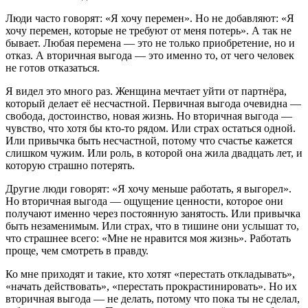
Люди часто говорят: «Я хочу перемен». Но не добавляют: «Я
хочу перемен, которые не требуют от меня потерь». А так не
бывает. Любая перемена — это не только приобретение, но и
отказ. А вторичная выгода — это именно то, от чего человек
не готов отказаться.
Я видел это много раз. Женщина мечтает уйти от партнёра,
который делает её несчастной. Первичная выгода очевидна —
свобода, достоинство, новая жизнь. Но вторичная выгода —
чувство, что хотя бы кто-то рядом. Или страх остаться одной.
Или привычка быть несчастной, потому что счастье кажется
слишком чужим. Или роль, в которой она жила двадцать лет, и
которую страшно потерять.
Другие люди говорят: «Я хочу меньше работать, я выгорел».
Но вторичная выгода — ощущение ценности, которое они
получают именно через постоянную занятость. Или привычка
быть незаменимым. Или страх, что в тишине они услышат то,
что страшнее всего: «Мне не нравится моя жизнь». Работать
проще, чем смотреть в правду.
Ко мне приходят и такие, кто хотят «перестать откладывать»,
«начать действовать», «перестать прокрастинировать». Но их
вторичная выгода — не делать, потому что пока ты не сделал,