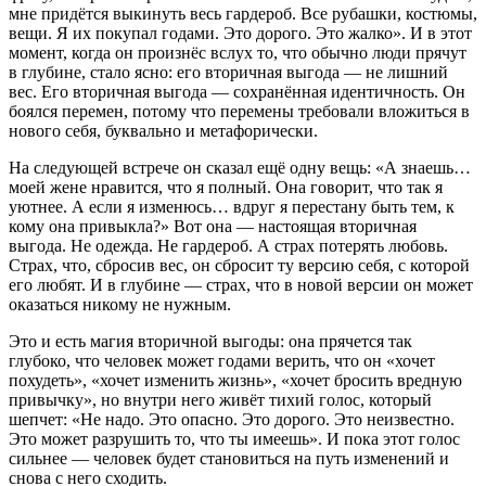
мне придётся выкинуть весь гардероб. Все рубашки, костюмы,
вещи. Я их покупал годами. Это дорого. Это жалко». И в этот
момент, когда он произнёс вслух то, что обычно люди прячут
в глубине, стало ясно: его вторичная выгода — не лишний
вес. Его вторичная выгода — сохранённая идентичность. Он
боялся перемен, потому что перемены требовали вложиться в
нового себя, буквально и метафорически.
На следующей встрече он сказал ещё одну вещь: «А знаешь…
моей жене нравится, что я полный. Она говорит, что так я
уютнее. А если я изменюсь… вдруг я перестану быть тем, к
кому она привыкла?» Вот она — настоящая вторичная
выгода. Не одежда. Не гардероб. А страх потерять любовь.
Страх, что, сбросив вес, он сбросит ту версию себя, с которой
его любят. И в глубине — страх, что в новой версии он может
оказаться никому не нужным.
Это и есть магия вторичной выгоды: она прячется так
глубоко, что человек может годами верить, что он «хочет
похудеть», «хочет изменить жизнь», «хочет бросить вредную
привычку», но внутри него живёт тихий голос, который
шепчет: «Не надо. Это опасно. Это дорого. Это неизвестно.
Это может разрушить то, что ты имеешь». И пока этот голос
сильнее — человек будет становиться на путь изменений и
снова с него сходить.