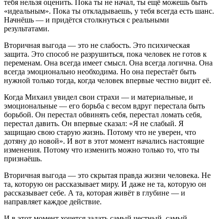
тебя нельзя оценить. Пока ты не начал, ты ещё можешь быть
«идеальным». Пока ты откладываешь, у тебя всегда есть шанс.
Начнёшь — и придётся столкнуться с реальными
результатами.
Вторичная выгода — это не слабость. Это психическая
защита. Это способ не разрушиться, пока человек не готов к
переменам. Она всегда имеет смысл. Она всегда логична. Она
всегда эмоционально необходима. Но она перестаёт быть
нужной только тогда, когда человек впервые честно видит её.
Когда Михаил увидел свои страхи — и материальные, и
эмоциональные — его борьба с весом вдруг перестала быть
борьбой. Он перестал обвинять себя, перестал ломать себя,
перестал давить. Он впервые сказал: «Я не слабый. Я
защищаю свою старую жизнь. Потому что не уверен, что
дотяну до новой». И вот в этот момент начались настоящие
изменения. Потому что изменить можно только то, что ты
признаёшь.
Вторичная выгода — это скрытая правда жизни человека. Не
та, которую он рассказывает миру. И даже не та, которую он
рассказывает себе. А та, которая живёт в глубине — и
направляет каждое действие.
И в этот момент хочется задать самый честный, самый