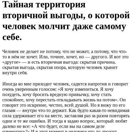
Тайная территория
вторичной выгоды, о которой
человек молчит даже самому
себе.
Человек не делает не потому, что не может, а потому, что что-
то в нём не хочет. Или, точнее, хочет, но — другого. И вот это
«другое» — и есть вторичная выгода: скрытая причина,
скрытая выгода, скрытая опора, которую человек хранит
внутри себя.
Иногда ко мне приходит человек, садится напротив и говорит
очень уверенным голосом: «Я хочу измениться. Я хочу
похудеть, хочу бросить вредную привычку, хочу стать
спокойнее, хочу перестать откладывать жизнь на потом». Он
говорит это искренне, честно, всей душой. Но я вижу по его
глазам — внутри что-то держит. Как будто какая-то невидимая
сила удерживает его на месте, заставляя раз за разом повторять
одни и те же ошибки. И тогда я задаю вопрос, который любят
далеко не все: «А что будет, если вы на самом деле
изменитесь?» И в этот момент в человеке что-то дрожит.