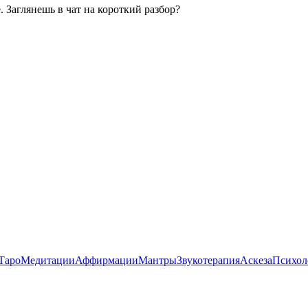
. Заглянешь в чат на короткий разбор?
Таро
Медитации
Аффирмации
Мантры
Звукотерапия
Аскеза
Психол