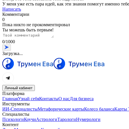
У меня уже есть пара идей, как эти знания помогут именно тебе
Написать
Комментарии
0
Пока никто не прокомментировал
Ты можешь быть первым!
0
/
1000
Загрузка...
Личный кабинет
Платформа
Главная
Узнай себя
Контакты
О нас
Для бизнеса
Инструменты
ИИ-Специалисты
Метафорические карты
Колесо баланса
Карты 
Специалисты
Психологи
Коучи
Астрологи
Тарологи
Нумерологи
Контент