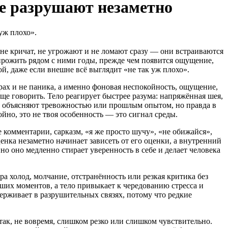
е разрушают незаметно
уж плохо».
 не кричат, не угрожают и не ломают сразу — они встраиваются
 прожить рядом с ними годы, прежде чем появится ощущение,
й, даже если внешне всё выглядит «не так уж плохо».
рах и не паника, а именно фоновая неспокойность, ощущение,
бще говорить. Тело реагирует быстрее разума: напряжённая шея,
то объясняют тревожностью или прошлым опытом, но правда в
йно, это не твоя особенность — это сигнал среды.
 комментарии, сарказм, «я же просто шучу», «не обижайся»,
енка незаметно начинает зависеть от его оценки, а внутренний
но оно медленно стирает уверенность в себе и делает человека
а холод, молчание, отстранённость или резкая критика без
ших моментов, а тело привыкает к чередованию стресса и
ерживает в разрушительных связях, потому что редкие
так, не вовремя, слишком резко или слишком чувствительно.