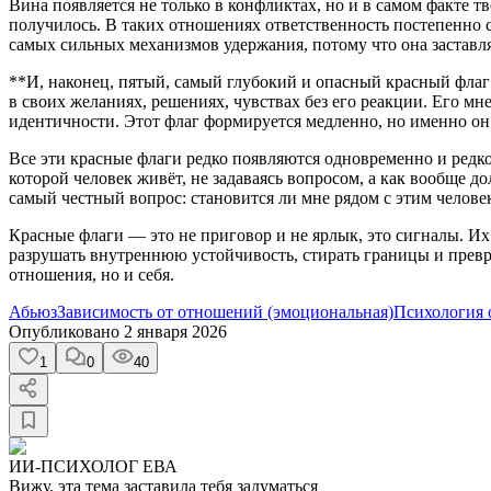
Вина появляется не только в конфликтах, но и в самом факте т
получилось. В таких отношениях ответственность постепенно с
самых сильных механизмов удержания, потому что она заставля
**И, наконец, пятый, самый глубокий и опасный красный флаг 
в своих желаниях, решениях, чувствах без его реакции. Его м
идентичности. Этот флаг формируется медленно, но именно он 
Все эти красные флаги редко появляются одновременно и редко
которой человек живёт, не задаваясь вопросом, а как вообще до
самый честный вопрос: становится ли мне рядом с этим челове
Красные флаги — это не приговор и не ярлык, это сигналы. Их
разрушать внутреннюю устойчивость, стирать границы и превр
отношения, но и себя.
Абьюз
Зависимость от отношений (эмоциональная)
Психология
Опубликовано
2 января 2026
1
0
40
ИИ-ПСИХОЛОГ ЕВА
Вижу, эта тема заставила тебя задуматься