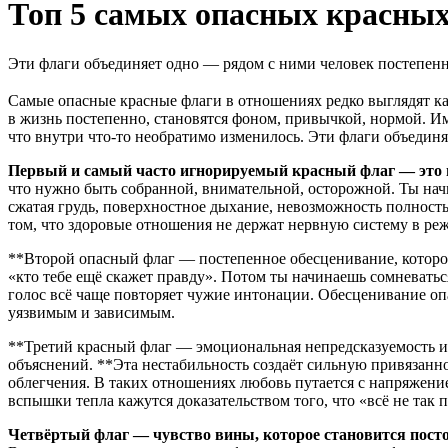
Топ 5 самых опасных красных
Эти флаги объединяет одно — рядом с ними человек постепенно
Самые опасные красные флаги в отношениях редко выглядят как
в жизнь постепенно, становятся фоном, привычкой, нормой. Им
что внутри что-то необратимо изменилось. Эти флаги объединя
Первый и самый часто игнорируемый красный флаг — это п
что нужно быть собранной, внимательной, осторожной. Ты начин
сжатая грудь, поверхностное дыхание, невозможность полност
том, что здоровые отношения не держат нервную систему в реж
**Второй опасный флаг — постепенное обесценивание, которое 
«кто тебе ещё скажет правду». Потом ты начинаешь сомневатьс
голос всё чаще повторяет чужие интонации. Обесценивание опас
уязвимым и зависимым.
**Третий красный флаг — эмоциональная непредсказуемость и к
объяснений. **Эта нестабильность создаёт сильную привязанно
облегчения. В таких отношениях любовь путается с напряжение
вспышки тепла кажутся доказательством того, что «всё не так п
Четвёртый флаг — чувство вины, которое становится пос