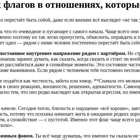
 флагов в отношениях, которы
 перестаёт быть собой, даже если внешне всё выглядит «не так 
 что-то очевидное и пугающее с самого начала. Чаще всего они
енно поэтому их так легко пропустить, объяснить, оправдать и
ет одно — рядом с ними человек постепенно перестаёт быть собо
остоянное внутреннее напряжение рядом с партнёром.
Не ст
аешь заранее думать, как сказать, когда сказать и стоит ли воо
ью расслабиться даже в спокойные моменты. Это состояние час
име выживания. Если рядом с человеком тебе постоянно неспоко
подаётся как честность, забота или юмор. **Сначала это мелкие
я в своих реакциях, внешности, решениях, адекватности. Самооц
но тем, что оно редко выглядит как открытая агрессия, но имен
ачели. Сегодня тепло, близость и ощущение «всё хорошо», завтр
сть, потому что психика начинает жить в ожидании редких хоро
м, а спокойствие — с пустотой. Именно этот флаг чаще всего уд
лохо».
тоянным фоном.
Ты всё чаще думаешь, что именно ты сказала не 