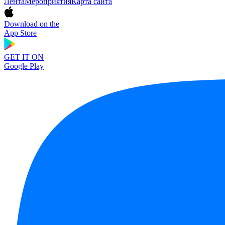
Лента
Мероприятия
Карта сайта
Download on the
App Store
GET IT ON
Google Play