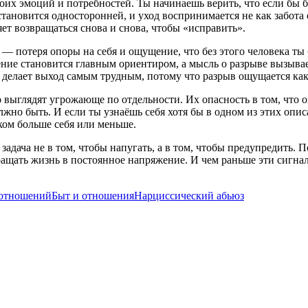
воих эмоций и потребностей. Ты начинаешь верить, что если бы б
тановится односторонней, и уход воспринимается не как забота 
ет возвращаться снова и снова, чтобы «исправить».
— потеря опоры на себя и ощущение, что без этого человека ты б
нение становится главным ориентиром, а мысль о разрыве вызыва
делает выход самым трудным, потому что разрыв ощущается как 
 выглядят угрожающе по отдельности. Их опасность в том, что о
лжно быть. И если ты узнаёшь себя хотя бы в одном из этих опис
ком больше себя или меньше.
 задача не в том, чтобы напугать, а в том, чтобы предупредить
ащать жизнь в постоянное напряжение. И чем раньше эти сигнал
 отношений
Быт и отношения
Нарциссический абьюз