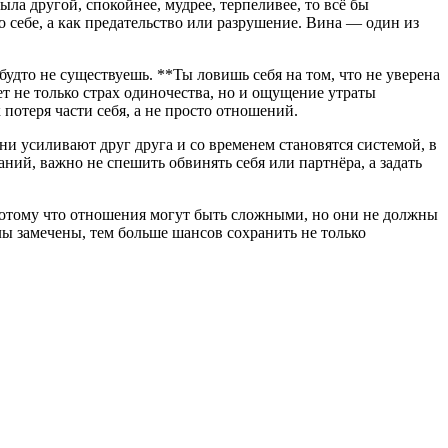
ыла другой, спокойнее, мудрее, терпеливее, то всё бы
о себе, а как предательство или разрушение. Вина — один из
удто не существуешь. **Ты ловишь себя на том, что не уверена
ет не только страх одиночества, но и ощущение утраты
потеря части себя, а не просто отношений.
ни усиливают друг друга и со временем становятся системой, в
аний, важно не спешить обвинять себя или партнёра, а задать
. Потому что отношения могут быть сложными, но они не должны
ы замечены, тем больше шансов сохранить не только