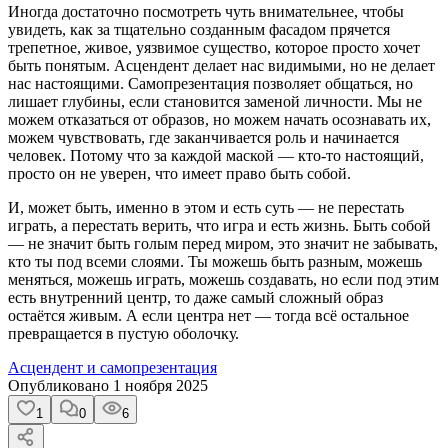
Иногда достаточно посмотреть чуть внимательнее, чтобы
увидеть, как за тщательно созданным фасадом прячется
трепетное, живое, уязвимое существо, которое просто хочет
быть понятым. Асцендент делает нас видимыми, но не делает
нас настоящими. Самопрезентация позволяет общаться, но
лишает глубины, если становится заменой личности. Мы не
можем отказаться от образов, но можем начать осознавать их,
можем чувствовать, где заканчивается роль и начинается
человек. Потому что за каждой маской — кто-то настоящий,
просто он не уверен, что имеет право быть собой.
И, может быть, именно в этом и есть суть — не перестать
играть, а перестать верить, что игра и есть жизнь. Быть собой
— не значит быть голым перед миром, это значит не забывать,
кто ты под всеми слоями. Ты можешь быть разным, можешь
меняться, можешь играть, можешь создавать, но если под этим
есть внутренний центр, то даже самый сложный образ
остаётся живым. А если центра нет — тогда всё остальное
превращается в пустую оболочку.
Асцендент и самопрезентация
Опубликовано
1 ноября 2025
1
0
6