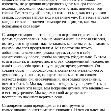
изменить, не разрушив внутреннего ядра: манера говорить,
походка, профессия, социальная роль, стиль, прическа, тон
голоса. Всё это случайности, из которых мы, как из кусочков
стекла, собираем витраж под названием «я». И в этом витраже
каждое стекло — элемент самопрезентации, то, как мы
показываем себя миру.
Самопрезентация — это не просто игра или стратегия, это
форма существования. Мы не можем жить, не проявляя себя,
потому что мир видит нас не такими, какие мы есть, а такими,
какими мы себя представляем. Мы постоянно что-то
добавляем, сглаживаем, редактируем, строим в себе
архитектонику образа, чтобы выглядеть убедительно. В этом
есть и защита, и творчество, и страх. Современный человек не
живёт — он себя проектирует, редактирует, улучшает. Он
создаёт образ — профессионала, романтика, независимого,
духовного, успешного, но где-то за всеми этими слоями
остаётся некий он, неразличимый, неотредактированный,
почти забытый. Мы научились выглядеть лучше, чем быть, и
порой путаем эти вещи. Мы искренне думаем, что внешнее —
и есть внутреннее. Мы верим в свой асцендент, и он
постепенно начинает верить в себя.
Самопрезентация превращается из инструмента
коммуникации в инструмент выживания. И чем сильнее мы