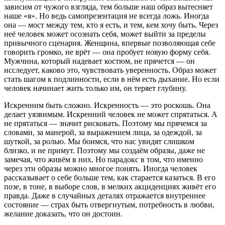
зависим от чужого взгляда, тем больше наш образ вытесняет
наше «я». Но ведь самопрезентация не всегда ложь. Иногда
она — мост между тем, кто я есть, и тем, кем хочу быть. Через
неё человек может осознать себя, может выйти за пределы
привычного сценария. Женщина, впервые позволяющая себе
говорить громко, не врёт — она пробует новую форму себя.
Мужчина, который надевает костюм, не прячется — он
исследует, каково это, чувствовать уверенность. Образ может
стать шагом к подлинности, если в нём есть дыхание. Но если
человек начинает жить только им, он теряет глубину.
Искренним быть сложно. Искренность — это роскошь. Она
делает уязвимым. Искренний человек не может спрятаться. А
не прятаться — значит рисковать. Поэтому мы прячемся за
словами, за манерой, за выражением лица, за одеждой, за
шуткой, за ролью. Мы боимся, что нас увидят слишком
близко, и не примут. Поэтому мы создаём образы, даже не
замечая, что живём в них. Но парадокс в том, что именно
через эти образы можно многое понять. Иногда человек
рассказывает о себе больше тем, как старается казаться. В его
позе, в тоне, в выборе слов, в мелких акциденциях живёт его
правда. Даже в случайных деталях отражается внутреннее
состояние — страх быть отвергнутым, потребность в любви,
желание доказать, что он достоин.