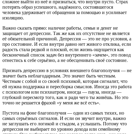
сложнее выйти из неё и признаться, что внутри пусто. Страх
потерять образ успешного, надёжного, состоявшегося
человека удерживает от обращения за помощью и усиливает
изоляцию.
Важно сказать прямо: наличие работы, семьи и денег не
защищает от депрессии. Так же как их отсутствие не является
её обязательной причиной. Депрессия — это не про условия, а
про состояние. И если внутри давно нет живого отклика, если
радость стала редкой и плоской, если жизнь ощущается как
бесконечный список задач без внутреннего «зачем», это повод
отнестись к себе серьёзно, а не обесценивать своё состояние.
Признать депрессию в условиях внешнего благополучия — не
значит быть неблагодарным. Это значит быть честным.
Честным с собой и со своей психикой, которая сигналит, что
ей нужна поддержка и пересборка смыслов. Иногда это работа
с психологом или психиатром, иногда — пауза, иногда —
глубокий пересмотр того, как и ради чего ты живёшь. Но это
точно не решается фразой «у меня же всё есть».
Пустота на фоне благополучия — один из самых тихих, но
самых серьёзных сигналов. И если он звучит внутри, важно
не заглушать его логикой и стыдом, а услышать. Потому что
депрессия не выбирает по уровню дохода или семейному