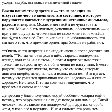
уходит вглубь, оставаясь незамеченной годами.
Важно понимать: депрессия — это не реакция на
отсутствие чего-то внешнего, это состояние, в котором
нарушается контакт с внутренними источниками смысла,
радости и энергии.
Можно иметь всё и не чувствовать
ничего. Можно быть нужным, успешным, обеспеченным — и
при этом ощущать, что живёшь не свою жизнь или живёшь
как будто мимо неё. Это не каприз и не избалованность, это
сигнал о том, что прежние ориентиры больше не работают.
**Очень часто депрессия приходит именно после достижения
целей. **Когда человек долго шёл, старался, выдерживал,
откладывал себя «на потом», а потом вдруг оказывается в
точке, где всё достигнуто, а облегчения не наступило. Вместо
радости приходит пустота, потому что смыслы, которые
двигали вперёд, исчерпались, а новых пока нет. Это пугает,
потому что рушится привычная логика: «сделаю — и станет
хорошо». Не стало. И тогда возникает ощущение, что
проблема в самом человеке.
Депрессия у благополучных людей особенно коварна ещё и
потому, что окружающие не видят повода для помощи. Такой
человек часто становится поддержкой для других, опорой,
«тем, у кого всё в порядке». И чем сильнее эта роль, тем