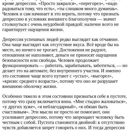
кроме депрессии. «Просто зажрался», «перегорел», «надо
радоваться тому, что есть», «ты слишком много думаешь».
Человек и сам начинает в это верить, потому что признать
депрессию в условиях внешнего благополучия — значит
столкнуться с очень неудобной правдой: наличие всего не
гарантирует ощущения жизни.
Депрессия успешных людей редко выглядит как отчаяние.
Она чаще выглядит как отсутствие вкуса. Всё вроде бы на
месте, но ничего не трогает. Достижения не радуют,
отношения не наполняют, деньги не приносят ощущения
безопасности или свободы. Человек продолжает
функционировать — работать, зарабатывать, заботиться, — но
делает это на автомате, без внутреннего участия. И именно
это состояние чаще всего путают с «устал», «выгорел»,
«кризис среднего возраста», потому что оно не разрушает
внешнюю оболочку жизни.
Особенно тяжело в этом состоянии признаться себе в пустоте,
потому что сразу включается вина. «Мне стыдно жаловаться»,
«у других хуже», «я неблагодарный», «я обязан быть
счастливым». Эти мысли не просто не помогают, они
усиливают депрессию, потому что запрещают человеку быть
честным с собой. Пустота становится двойной: к отсутствию
чувств добавляется запрет говорить о них. И тогда депрессия