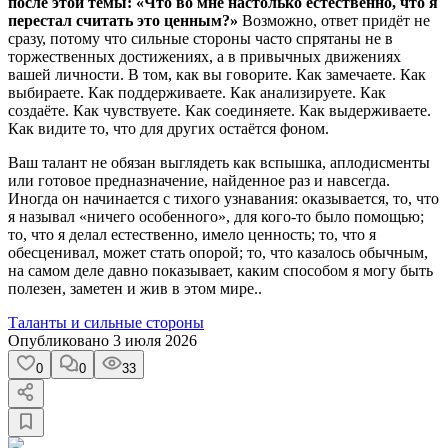
после этой темы: «Что во мне настолько естественно, что я
перестал считать это ценным?»
Возможно, ответ придёт не
сразу, потому что сильные стороны часто спрятаны не в
торжественных достижениях, а в привычных движениях
вашей личности. В том, как вы говорите. Как замечаете. Как
выбираете. Как поддерживаете. Как анализируете. Как
создаёте. Как чувствуете. Как соединяете. Как выдерживаете.
Как видите то, что для других остаётся фоном.
Ваш талант не обязан выглядеть как вспышка, аплодисменты
или готовое предназначение, найденное раз и навсегда.
Иногда он начинается с тихого узнавания: оказывается, то, что
я называл «ничего особенного», для кого-то было помощью;
то, что я делал естественно, имело ценность; то, что я
обесценивал, может стать опорой; то, что казалось обычным,
на самом деле давно показывает, каким способом я могу быть
полезен, заметен и жив в этом мире..
Таланты и сильные стороны
Опубликовано
3 июля 2026
0
0
33