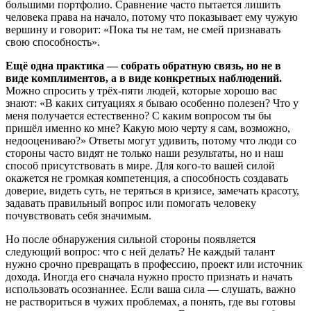
большими портфолио. Сравнение часто пытается лишить
человека права на начало, потому что показывает ему чужую
вершину и говорит: «Пока ты не там, не смей признавать
свою способность».
Ещё одна практика — собрать обратную связь, но не в
виде комплиментов, а в виде конкретных наблюдений.
Можно спросить у трёх-пяти людей, которые хорошо вас
знают: «В каких ситуациях я бываю особенно полезен? Что у
меня получается естественно? С каким вопросом ты бы
пришёл именно ко мне? Какую мою черту я сам, возможно,
недооцениваю?» Ответы могут удивить, потому что люди со
стороны часто видят не только наши результаты, но и наш
способ присутствовать в мире. Для кого-то вашей силой
окажется не громкая компетенция, а способность создавать
доверие, видеть суть, не теряться в кризисе, замечать красоту,
задавать правильный вопрос или помогать человеку
почувствовать себя значимым.
Но после обнаружения сильной стороны появляется
следующий вопрос: что с ней делать? Не каждый талант
нужно срочно превращать в профессию, проект или источник
дохода. Иногда его сначала нужно просто признать и начать
использовать осознаннее. Если ваша сила — слушать, важно
не раствориться в чужих проблемах, а понять, где вы готовы