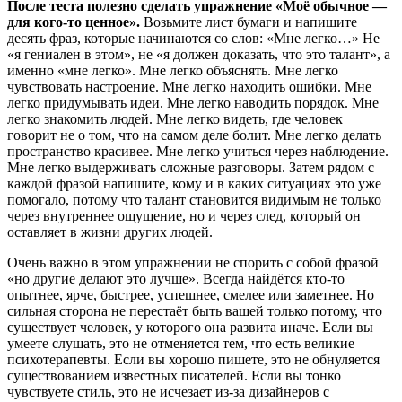
После теста полезно сделать упражнение «Моё обычное —
для кого-то ценное».
Возьмите лист бумаги и напишите
десять фраз, которые начинаются со слов: «Мне легко…» Не
«я гениален в этом», не «я должен доказать, что это талант», а
именно «мне легко». Мне легко объяснять. Мне легко
чувствовать настроение. Мне легко находить ошибки. Мне
легко придумывать идеи. Мне легко наводить порядок. Мне
легко знакомить людей. Мне легко видеть, где человек
говорит не о том, что на самом деле болит. Мне легко делать
пространство красивее. Мне легко учиться через наблюдение.
Мне легко выдерживать сложные разговоры. Затем рядом с
каждой фразой напишите, кому и в каких ситуациях это уже
помогало, потому что талант становится видимым не только
через внутреннее ощущение, но и через след, который он
оставляет в жизни других людей.
Очень важно в этом упражнении не спорить с собой фразой
«но другие делают это лучше». Всегда найдётся кто-то
опытнее, ярче, быстрее, успешнее, смелее или заметнее. Но
сильная сторона не перестаёт быть вашей только потому, что
существует человек, у которого она развита иначе. Если вы
умеете слушать, это не отменяется тем, что есть великие
психотерапевты. Если вы хорошо пишете, это не обнуляется
существованием известных писателей. Если вы тонко
чувствуете стиль, это не исчезает из-за дизайнеров с