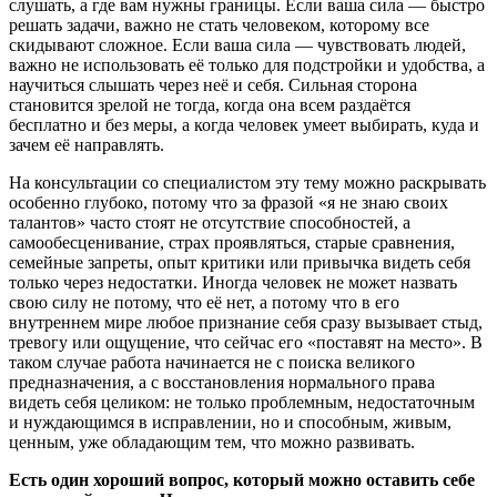
слушать, а где вам нужны границы. Если ваша сила — быстро
решать задачи, важно не стать человеком, которому все
скидывают сложное. Если ваша сила — чувствовать людей,
важно не использовать её только для подстройки и удобства, а
научиться слышать через неё и себя. Сильная сторона
становится зрелой не тогда, когда она всем раздаётся
бесплатно и без меры, а когда человек умеет выбирать, куда и
зачем её направлять.
На консультации со специалистом эту тему можно раскрывать
особенно глубоко, потому что за фразой «я не знаю своих
талантов» часто стоят не отсутствие способностей, а
самообесценивание, страх проявляться, старые сравнения,
семейные запреты, опыт критики или привычка видеть себя
только через недостатки. Иногда человек не может назвать
свою силу не потому, что её нет, а потому что в его
внутреннем мире любое признание себя сразу вызывает стыд,
тревогу или ощущение, что сейчас его «поставят на место». В
таком случае работа начинается не с поиска великого
предназначения, а с восстановления нормального права
видеть себя целиком: не только проблемным, недостаточным
и нуждающимся в исправлении, но и способным, живым,
ценным, уже обладающим тем, что можно развивать.
Есть один хороший вопрос, который можно оставить себе