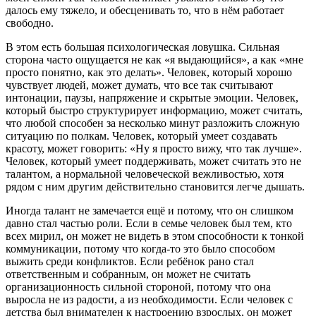
далось ему тяжело, и обесценивать то, что в нём работает
свободно.
В этом есть большая психологическая ловушка. Сильная
сторона часто ощущается не как «я выдающийся», а как «мне
просто понятно, как это делать». Человек, который хорошо
чувствует людей, может думать, что все так считывают
интонации, паузы, напряжение и скрытые эмоции. Человек,
который быстро структурирует информацию, может считать,
что любой способен за несколько минут разложить сложную
ситуацию по полкам. Человек, который умеет создавать
красоту, может говорить: «Ну я просто вижу, что так лучше».
Человек, который умеет поддерживать, может считать это не
талантом, а нормальной человеческой вежливостью, хотя
рядом с ним другим действительно становится легче дышать.
Иногда талант не замечается ещё и потому, что он слишком
давно стал частью роли. Если в семье человек был тем, кто
всех мирил, он может не видеть в этом способности к тонкой
коммуникации, потому что когда-то это было способом
выжить среди конфликтов. Если ребёнок рано стал
ответственным и собранным, он может не считать
организационность сильной стороной, потому что она
выросла не из радости, а из необходимости. Если человек с
детства был внимателен к настроению взрослых, он может