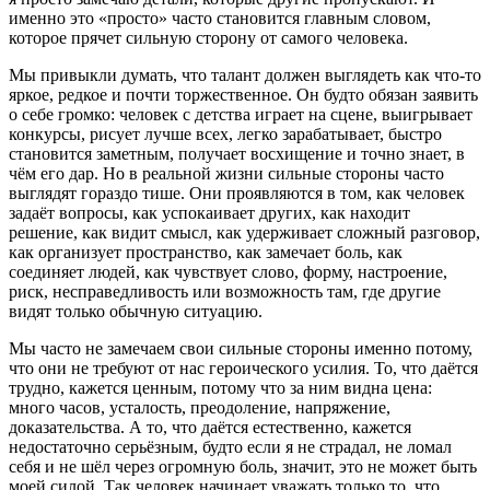
именно это «просто» часто становится главным словом,
которое прячет сильную сторону от самого человека.
Мы привыкли думать, что талант должен выглядеть как что-то
яркое, редкое и почти торжественное. Он будто обязан заявить
о себе громко: человек с детства играет на сцене, выигрывает
конкурсы, рисует лучше всех, легко зарабатывает, быстро
становится заметным, получает восхищение и точно знает, в
чём его дар. Но в реальной жизни сильные стороны часто
выглядят гораздо тише. Они проявляются в том, как человек
задаёт вопросы, как успокаивает других, как находит
решение, как видит смысл, как удерживает сложный разговор,
как организует пространство, как замечает боль, как
соединяет людей, как чувствует слово, форму, настроение,
риск, несправедливость или возможность там, где другие
видят только обычную ситуацию.
Мы часто не замечаем свои сильные стороны именно потому,
что они не требуют от нас героического усилия. То, что даётся
трудно, кажется ценным, потому что за ним видна цена:
много часов, усталость, преодоление, напряжение,
доказательства. А то, что даётся естественно, кажется
недостаточно серьёзным, будто если я не страдал, не ломал
себя и не шёл через огромную боль, значит, это не может быть
моей силой. Так человек начинает уважать только то, что