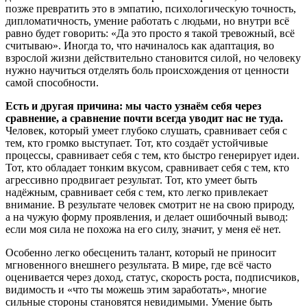
позже превратить это в эмпатию, психологическую точность,
дипломатичность, умение работать с людьми, но внутри всё
равно будет говорить: «Да это просто я такой тревожный, всё
считываю». Иногда то, что начиналось как адаптация, во
взрослой жизни действительно становится силой, но человеку
нужно научиться отделять боль происхождения от ценности
самой способности.
Есть и другая причина: мы часто узнаём себя через
сравнение, а сравнение почти всегда уводит нас не туда.
Человек, который умеет глубоко слушать, сравнивает себя с
тем, кто громко выступает. Тот, кто создаёт устойчивые
процессы, сравнивает себя с тем, кто быстро генерирует идеи.
Тот, кто обладает тонким вкусом, сравнивает себя с тем, кто
агрессивно продвигает результат. Тот, кто умеет быть
надёжным, сравнивает себя с тем, кто легко привлекает
внимание. В результате человек смотрит не на свою природу,
а на чужую форму проявления, и делает ошибочный вывод:
если моя сила не похожа на его силу, значит, у меня её нет.
Особенно легко обесценить талант, который не приносит
мгновенного внешнего результата. В мире, где всё часто
оценивается через доход, статус, скорость роста, подписчиков,
видимость и «что ты можешь этим заработать», многие
сильные стороны становятся невидимыми. Умение быть