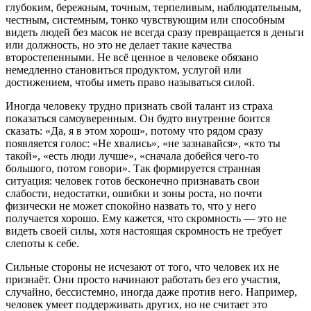
глубоким, бережным, точным, терпеливым, наблюдательным,
честным, системным, тонко чувствующим или способным
видеть людей без масок не всегда сразу превращается в деньги
или должность, но это не делает такие качества
второстепенными. Не всё ценное в человеке обязано
немедленно становиться продуктом, услугой или
достижением, чтобы иметь право называться силой.
Иногда человеку трудно признать свой талант из страха
показаться самоуверенным. Он будто внутренне боится
сказать: «Да, я в этом хорош», потому что рядом сразу
появляется голос: «Не хвались», «не зазнавайся», «кто ты
такой», «есть люди лучше», «сначала добейся чего-то
большого, потом говори». Так формируется странная
ситуация: человек готов бесконечно признавать свои
слабости, недостатки, ошибки и зоны роста, но почти
физически не может спокойно назвать то, что у него
получается хорошо. Ему кажется, что скромность — это не
видеть своей силы, хотя настоящая скромность не требует
слепоты к себе.
Сильные стороны не исчезают от того, что человек их не
признаёт. Они просто начинают работать без его участия,
случайно, бессистемно, иногда даже против него. Например,
человек умеет поддерживать других, но не считает это