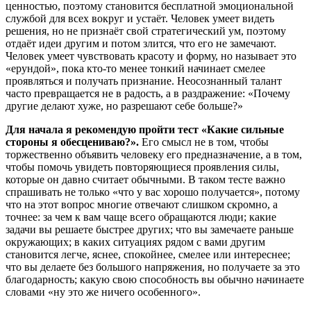
ценностью, поэтому становится бесплатной эмоциональной
службой для всех вокруг и устаёт. Человек умеет видеть
решения, но не признаёт свой стратегический ум, поэтому
отдаёт идеи другим и потом злится, что его не замечают.
Человек умеет чувствовать красоту и форму, но называет это
«ерундой», пока кто-то менее тонкий начинает смелее
проявляться и получать признание. Неосознанный талант
часто превращается не в радость, а в раздражение: «Почему
другие делают хуже, но разрешают себе больше?»
Для начала я рекомендую пройти тест «Какие сильные
стороны я обесцениваю?».
Его смысл не в том, чтобы
торжественно объявить человеку его предназначение, а в том,
чтобы помочь увидеть повторяющиеся проявления силы,
которые он давно считает обычными. В таком тесте важно
спрашивать не только «что у вас хорошо получается», потому
что на этот вопрос многие отвечают слишком скромно, а
точнее: за чем к вам чаще всего обращаются люди; какие
задачи вы решаете быстрее других; что вы замечаете раньше
окружающих; в каких ситуациях рядом с вами другим
становится легче, яснее, спокойнее, смелее или интереснее;
что вы делаете без большого напряжения, но получаете за это
благодарность; какую свою способность вы обычно начинаете
словами «ну это же ничего особенного».