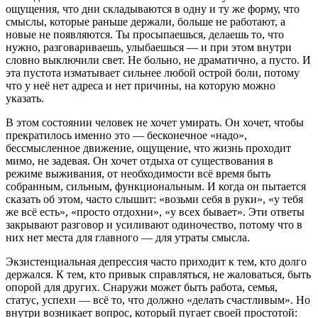
ощущения, что дни складываются в одну и ту же форму, что
смыслы, которые раньше держали, больше не работают, а
новые не появляются. Ты просыпаешься, делаешь то, что
нужно, разговариваешь, улыбаешься — и при этом внутри
словно выключили свет. Не больно, не драматично, а пусто. И
эта пустота изматывает сильнее любой острой боли, потому
что у неё нет адреса и нет причины, на которую можно
указать.
В этом состоянии человек не хочет умирать. Он хочет, чтобы
прекратилось именно это — бесконечное «надо»,
бессмысленное движение, ощущение, что жизнь проходит
мимо, не задевая. Он хочет отдыха от существования в
режиме выживания, от необходимости всё время быть
собранным, сильным, функциональным. И когда он пытается
сказать об этом, часто слышит: «возьми себя в руки», «у тебя
же всё есть», «просто отдохни», «у всех бывает». Эти ответы
закрывают разговор и усиливают одиночество, потому что в
них нет места для главного — для утраты смысла.
Экзистенциальная депрессия часто приходит к тем, кто долго
держался. К тем, кто привык справляться, не жаловаться, быть
опорой для других. Снаружи может быть работа, семья,
статус, успехи — всё то, что должно «делать счастливым». Но
внутри возникает вопрос, который пугает своей простотой: