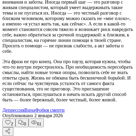
внимания и заботы. Иногда первый шаг — это разговор с
живым специалистом, который умеет выдерживать такие
темы и не пугаться их. Иногда — это честный разговор с
близким человеком, которому можно сказать не «мне плохо»,
а именно «я устал жить так, как сейчас». А если в какой-то
момент становится совсем тяжело и возникает риск навредить
себе, важно обратиться за срочной поддержкой: к близким, к
специалистам, на горячие линии помощи в твоей стране.
Просить о помощи — не признак слабости, а акт заботы о
себе.
Эта фраза не про конец. Она про паузу, которая нужна, чтобы
что-то внутри перестроилось. Про необходимость пересобрать
смыслы, найти новые точки опоры, позволить себе не знать
ответы сразу. Жизнь не обязана быть бесконечной борьбой. И
если сейчас ты чувствуешь усталость от самого факта
существования, это не приговор. Это приглашение
остановиться, прислушаться и начать искать другой способ
быть — более бережный, более честный, более живой.
Депрессия
Вина
Фобия смерти
Опубликовано
2 января 2026
2
0
61