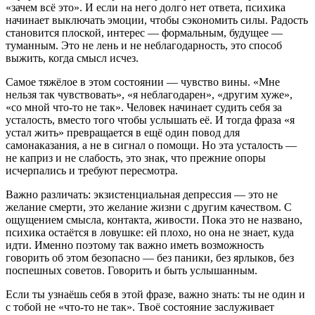
«зачем всё это». И если на него долго нет ответа, психика
начинает выключать эмоции, чтобы сэкономить силы. Радость
становится плоской, интерес — формальным, будущее —
туманным. Это не лень и не неблагодарность, это способ
выжить, когда смысл исчез.
Самое тяжёлое в этом состоянии — чувство вины. «Мне
нельзя так чувствовать», «я неблагодарен», «другим хуже»,
«со мной что-то не так». Человек начинает судить себя за
усталость, вместо того чтобы услышать её. И тогда фраза «я
устал жить» превращается в ещё один повод для
самонаказания, а не в сигнал о помощи. Но эта усталость —
не каприз и не слабость, это знак, что прежние опоры
исчерпались и требуют пересмотра.
Важно различать: экзистенциальная депрессия — это не
желание смерти, это желание жизни с другим качеством. С
ощущением смысла, контакта, живости. Пока это не названо,
психика остаётся в ловушке: ей плохо, но она не знает, куда
идти. Именно поэтому так важно иметь возможность
говорить об этом безопасно — без паники, без ярлыков, без
поспешных советов. Говорить и быть услышанным.
Если ты узнаёшь себя в этой фразе, важно знать: ты не один и
с тобой не «что-то не так». Твоё состояние заслуживает