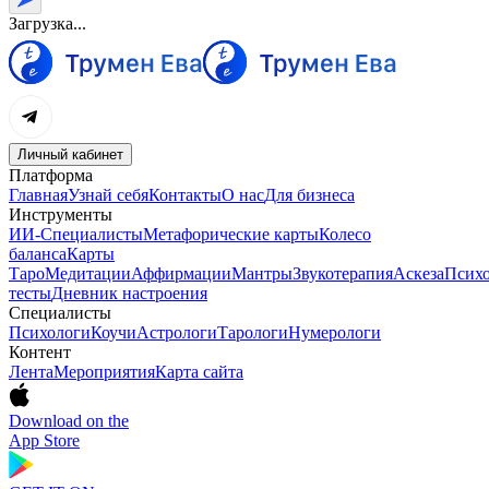
Загрузка...
Личный кабинет
Платформа
Главная
Узнай себя
Контакты
О нас
Для бизнеса
Инструменты
ИИ-Специалисты
Метафорические карты
Колесо
баланса
Карты
Таро
Медитации
Аффирмации
Мантры
Звукотерапия
Аскеза
Психо
тесты
Дневник настроения
Специалисты
Психологи
Коучи
Астрологи
Тарологи
Нумерологи
Контент
Лента
Мероприятия
Карта сайта
Download on the
App Store