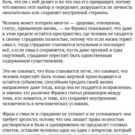
боль, что он с ней делает и во что она его превращает, потому
что именно этот выбор и определяет, разрушается ли личность
окончательно или сохраняет внутренний стержень.
Человек может потерять многое — здоровье, отношения,
статус, привычную жизнь, — но Франкл показывает, что даже
в этом пределе остаётся пространство, где человек не сводится
к своему страданию полностью, потому что если жизнь теряет
смысл, тогда страдание становится тотальным и поглощает
всё, а если смысл сохраняется, пусть даже хрупкий и едва
ощутимый, страдание перестаёт быть единственным
содержанием существования.
Это не означает, что боль становится легче, это означает, что
человек перестаёт быть только жертвой происходящего и
остаётся субъектом, способным придать своей жизни
направление даже тогда, когда она не поддаётся исправлению,
и именно это различие Франкл считал решающим между
теми, кто ломается, и теми, кто сохраняет внутреннюю
человечность в нечеловеческих условиях.
Фраза о смысле в страдании не утешает и не успокаивает, она
требует зрелости, потому что она лишает права полностью
раствориться в боли и одновременно не предлагает готовых
ответов, оставляя человека один на один с вопросом, который