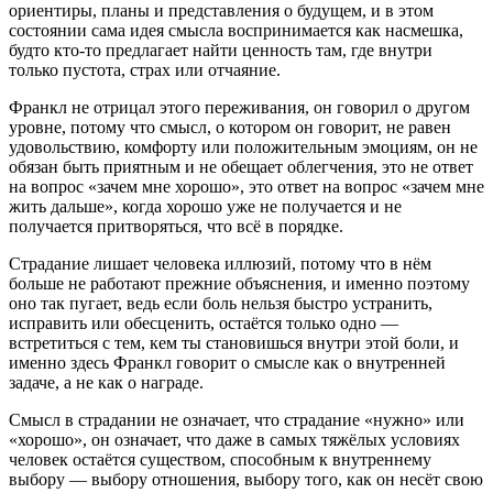
ориентиры, планы и представления о будущем, и в этом
состоянии сама идея смысла воспринимается как насмешка,
будто кто-то предлагает найти ценность там, где внутри
только пустота, страх или отчаяние.
Франкл не отрицал этого переживания, он говорил о другом
уровне, потому что смысл, о котором он говорит, не равен
удовольствию, комфорту или положительным эмоциям, он не
обязан быть приятным и не обещает облегчения, это не ответ
на вопрос «зачем мне хорошо», это ответ на вопрос «зачем мне
жить дальше», когда хорошо уже не получается и не
получается притворяться, что всё в порядке.
Страдание лишает человека иллюзий, потому что в нём
больше не работают прежние объяснения, и именно поэтому
оно так пугает, ведь если боль нельзя быстро устранить,
исправить или обесценить, остаётся только одно —
встретиться с тем, кем ты становишься внутри этой боли, и
именно здесь Франкл говорит о смысле как о внутренней
задаче, а не как о награде.
Смысл в страдании не означает, что страдание «нужно» или
«хорошо», он означает, что даже в самых тяжёлых условиях
человек остаётся существом, способным к внутреннему
выбору — выбору отношения, выбору того, как он несёт свою