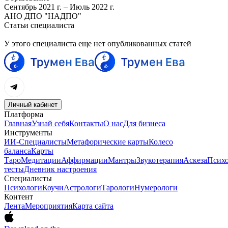
Сентябрь 2021 г. – Июль 2022 г.
АНО ДПО "НАДПО"
Статьи специалиста
У этого специалиста еще нет опубликованных статей
Личный кабинет
Платформа
Главная
Узнай себя
Контакты
О нас
Для бизнеса
Инструменты
ИИ-Специалисты
Метафорические карты
Колесо
баланса
Карты
Таро
Медитации
Аффирмации
Мантры
Звукотерапия
Аскеза
Психо
тесты
Дневник настроения
Специалисты
Психологи
Коучи
Астрологи
Тарологи
Нумерологи
Контент
Лента
Мероприятия
Карта сайта