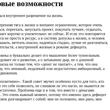
новые возможности
ться внутреннее разрешение на жизнь.
тренняя тяга к жизни и внешнее ограничение, которое очень
ся, переехать, запускать проект, покупать лучшее, отдыхать,
ает коротко и унизительно: не сейчас. И если это повторяется
 не просто в ресурс, а в систему допуска к жизни, и человек
шать, мечтать опасно, надеяться стыдно, лучше не разгоняться,
оятельств, а внутренней жизнью в режиме дефицита.
овека и буквально делает его мышление более туннельным.
 думает не о развитии, а о затыкании дыр, не о длинной
на не только тем, что «денег не хватает», а тем, что она
му, что ленивый, недалекий или недостаточно амбициозный, а
 движения.
зитивно». Такой совет звучит особенно пусто для того, кто
то себе позволить, не слишком ли это нагло, не окажется ли
остаточно. Проблема еще и в том, что вместе с деньгами
ть. Это очень важный момент, потому что именно здесь дефицит
овек разговаривает с собой: мне не положено, мне рано, мне