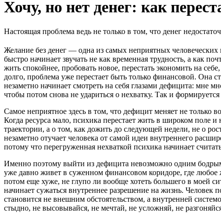
Хочу, но нет денег: как пере
Настоящая проблема ведь не только в том, что денег недостато
Желание без денег — одна из самых неприятных человеческих к
быстро начинает звучать не как временная трудность, а как поч
жить спокойнее, пробовать новое, перестать экономить на себе,
долго, проблема уже перестает быть только финансовой. Она ст
незаметно начинает смотреть на себя глазами дефицита: мне мн
чтобы потом снова не удариться о нехватку. Так и формируется
Самое неприятное здесь в том, что дефицит меняет не только 
Когда ресурса мало, психика перестает жить в широком поле и н
траектории, а о том, как дожить до следующей недели, не о рос
незаметно отучает человека от самой идеи внутреннего расши
потому что перегруженная нехваткой психика начинает считат
Именно поэтому выйти из дефицита невозможно одним бодрым р
уже давно живет в суженном финансовом коридоре, где любое ж
потом еще хуже, не глупо ли вообще хотеть большего в моей си
начинает сужаться внутреннее разрешение на жизнь. Человек п
становится не внешним обстоятельством, а внутренней системой
стыдно, не высовывайся, не мечтай, не усложняй, не разгоняйся