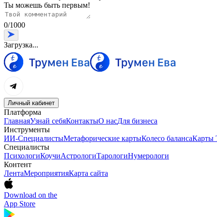
Ты можешь быть первым!
0
/
1000
Загрузка...
Личный кабинет
Платформа
Главная
Узнай себя
Контакты
О нас
Для бизнеса
Инструменты
ИИ-Специалисты
Метафорические карты
Колесо баланса
Карты 
Специалисты
Психологи
Коучи
Астрологи
Тарологи
Нумерологи
Контент
Лента
Мероприятия
Карта сайта
Download on the
App Store