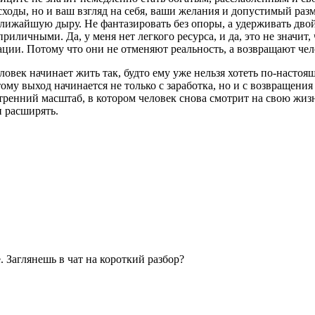
асходы, но и ваш взгляд на себя, ваши желания и допустимый ра
лижайшую дыру. Не фантазировать без опоры, а удерживать двойно
приличными. Да, у меня нет легкого ресурса, и да, это не значит,
ции. Потому что они не отменяют реальность, а возвращают чел
человек начинает жить так, будто ему уже нельзя хотеть по-наст
тому выход начинается не только с заработка, но и с возвращени
ренний масштаб, в котором человек снова смотрит на свою жизнь
и расширять.
. Заглянешь в чат на короткий разбор?