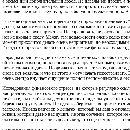
а временный дополнительный доход. Не идеальный проект, а п
я мог бы быть в лучшей реальности, а вопрос о том, какой нав
позволяет не видеть скучную, но рабочую промежуточность. А 
Есть еще один момент, который люди упорно недооценивают: **
долги, за зависимость от помощи, за невозможность жить красив
вещь: он заставляет прятаться. Не спрашивать, не договариваться
новые входы в среду. Между тем возможности очень редко при
момент приходится делать очень неприятный, но необходимый ш
Иногда это просто способ остаться в том же финансовом корид
Парадоксально, но один из самых действенных способов переста
объектом нехватки, он в основном реагирует. Экономит, сжимает
потом снова стыдится. Но движение начинается там, где он зада
снова нет воздуха, и что из этого я могу начать перестраиват
очень быстро внушает ощущение полной беспомощности, а бесп
Исследования финансового стресса, на которые регулярно ссыл
настроение, но и на сон, концентрацию, отношения, способнос
нехватке, вы не обязаны демонстрировать идеальную ясность,
бережная структурность. Не идея «соберись», а вопрос «что я м
расходов. Иногда разговор о деньгах, который вы давно отклад
жизни, который давно вас душит. Иногда обучение, которое не 
бы сильно вы ни старались делать вид, что еще немного — и он
Самое взрослое в этой теме — понять, что перестать жить в д