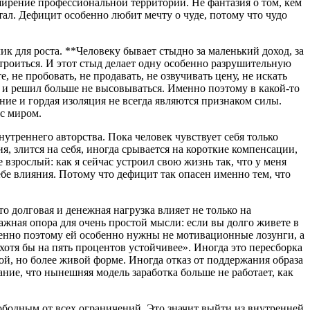
ширение профессиональной территории. Не фантазия о том, кем
итал. Дефицит особенно любит мечту о чуде, потому что чудо
к для роста. **Человеку бывает стыдно за маленький доход, за
естроиться. И этот стыд делает одну особенно разрушительную
е, не пробовать, не продавать, не озвучивать цену, не искать
я и решил больше не высовываться. Именно поэтому в какой-то
ние и гордая изоляция не всегда являются признаком силы.
 с миром.
нутреннего авторства. Пока человек чувствует себя только
я, злится на себя, иногда срывается на короткие компенсации,
е взрослый: как я сейчас устроил свою жизнь так, что у меня
себе влияния. Потому что дефицит так опасен именно тем, что
о долговая и денежная нагрузка влияет не только на
ажная опора для очень простой мысли: если вы долго живете в
менно поэтому ей особенно нужны не мотивационные лозунги, а
 хотя бы на пять процентов устойчивее». Иногда это пересборка
ой, но более живой форме. Иногда отказ от поддержания образа
ание, что нынешняя модель заработка больше не работает, как
вободным от всех ограничений. Это значит выйти из внутренней