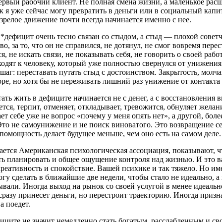
ервый рабочий клиент. Не полная смена жизни, а маленькое рас
ык я уже сейчас могу превратить в деньги или в социальный кап
зрелое движение почти всегда начинается именно с нее.
дефицит очень тесно связан со стыдом, а стыд — плохой советчи
о, за то, что он не справился, не дотянул, не смог вовремя пер
, не искать связи, не показывать себя, не говорить о своей работ
ходят к человеку, который уже полностью свернулся от унижени
аг: переставать путать стыд с достоинством. Закрытость, молча
оре, но хотя бы не переживать лишний раз унижение от контакта
ть жить в дефиците начинается не с денег, а с восстановления в
ся, терпит, отменяет, откладывает, тревожится, обнуляет желани
ет себе уже не вопрос «почему у меня опять нет», а другой, боле
ь. Это не самоунижение и не поиск виноватого. Это возвращение 
омощность делает будущее меньше, чем оно есть на самом деле.
ается Американская психологическая ассоциация, показывают, чт
ть планировать и общее ощущение контроля над жизнью. И это в
 креативность и спокойствие. Вашей психике и так тяжело. Но и
огу сделать в ближайшие две недели, чтобы стало не идеально, а
ывали. Иногда выход на рынок со своей услугой в менее идеальн
сразу принесет деньги, но перестроит траекторию. Иногда призн
а поедет.
ефиците не значит немедленно стать богатым, расслабленным и с