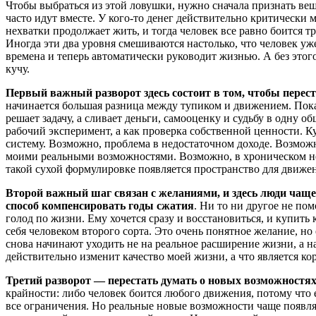
Чтобы выбраться из этой ловушки, нужно сначала признать вещь
часто идут вместе. У кого-то денег действительно критически
нехватки продолжает жить, и тогда человек все равно боится т
Иногда эти два уровня смешиваются настолько, что человек уже
времена и теперь автоматически руководит жизнью. А без этого
кучу.
Первый важный разворот здесь состоит в том, чтобы переста
начинается большая разница между тупиком и движением. Пока ч
решает задачу, а сливает деньги, самооценку и судьбу в одну 
рабочий эксперимент, а как проверка собственной ценности. Ку
систему. Возможно, проблема в недостаточном доходе. Возможн
моими реальными возможностями. Возможно, в хроническом недо
такой сухой формулировке появляется пространство для движени
Второй важный шаг связан с желаниями, и здесь люди чаще 
способ компенсировать годы сжатия
. Ни то ни другое не по
голод по жизни. Ему хочется сразу и восстановиться, и купить 
себя человеком второго сорта. Это очень понятное желание, н
снова начинают уходить не на реальное расширение жизни, а на
действительно изменит качество моей жизни, а что является ко
Третий разворот — перестать думать о новых возможностях
крайности: либо человек боится любого движения, потому что 
все ограничения. Но реальные новые возможности чаще появляю