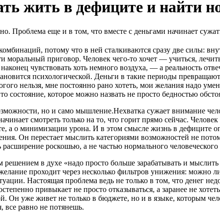
стать жить в дефиците и найти 
чно. Проблема еще и в том, что вместе с деньгами начинает сужа
омбинаций, потому что в ней сталкиваются сразу две силы: вну
ти моральный приговор. Человек чего-то хочет — учиться, лечить
 наконец чувствовать хоть немного воздуха, — а реальность отвеч
ановится психологической. Деньги в такие периоды превращаются
огого нельзя, мне постоянно рано хотеть, мои желания надо умень
 то состояние, которое можно назвать не просто бедностью обст
возможности, но и само мышление.Нехватка сужает внимание чел
ачинает смотреть только на то, что горит прямо сейчас. Человек
те, а о минимизации урона. И в этом смысле жизнь в дефиците опас
рения. Он перестает мыслить категориями возможностей не пото
ь расширение роскошью, а не частью нормального человеческого
ешением в духе «надо просто больше зарабатывать и мыслить по
елание проходит через несколько фильтров унижения: можно ли э
туации. Настоящая проблема ведь не только в том, что денег нед
остепенно привыкает не просто отказываться, а заранее не хоте
. Он уже живет не только в бюджете, но и в языке, которым чел
, все равно не потянешь.