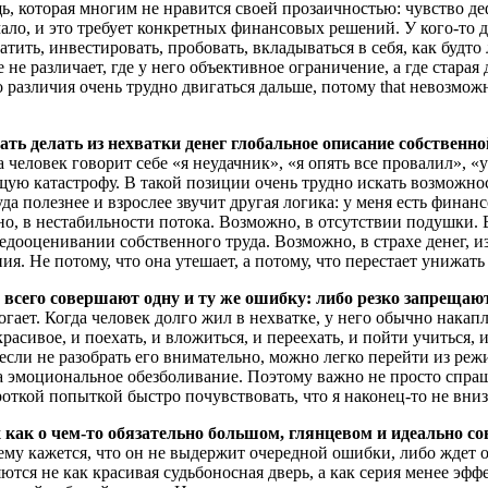
, которая многим не нравится своей прозаичностью: чувство деф
 мало, и это требует конкретных финансовых решений. У кого-то
ратить, инвестировать, пробовать, вкладываться в себя, как буд
 не различает, где у него объективное ограничение, а где стара
 различия очень трудно двигаться дальше, потому that невозмож
ть делать из нехватки денег глобальное описание собственно
еловек говорит себе «я неудачник», «я опять все провалил», «у 
общую катастрофу. В такой позиции очень трудно искать возможн
да полезнее и взрослее звучит другая логика: у меня есть финан
о, в нестабильности потока. Возможно, в отсутствии подушки. В
оценивании собственного труда. Возможно, в страхе денег, из-
я. Не потому, что она утешает, а потому, что перестает унижат
всего совершают одну и ту же ошибку: либо резко запрещают 
могает. Когда человек долго жил в нехватке, у него обычно нака
красивое, и поехать, и вложиться, и переехать, и пойти учиться, 
о если не разобрать его внимательно, можно легко перейти из р
 эмоциональное обезболивание. Поэтому важно не просто спрашив
роткой попыткой быстро почувствовать, что я наконец-то не вниз
 как о чем-то обязательно большом, глянцевом и идеально с
ему кажется, что он не выдержит очередной ошибки, либо ждет 
тся не как красивая судьбоносная дверь, а как серия менее эф