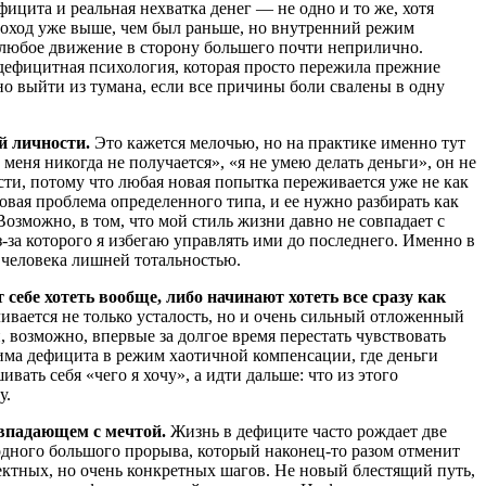
ицита и реальная нехватка денег — не одно и то же, хотя
 доход уже выше, чем был раньше, но внутренний режим
то любое движение в сторону большего почти неприлично.
я дефицитная психология, которая просто пережила прежние
но выйти из тумана, если все причины боли свалены в одну
й личности.
Это кажется мелочью, но на практике именно тут
меня никогда не получается», «я не умею делать деньги», он не
ости, потому что любая новая попытка переживается уже не как
совая проблема определенного типа, и ее нужно разбирать как
озможно, в том, что мой стиль жизни давно не совпадает с
за которого я избегаю управлять ими до последнего. Именно в
ь человека лишней тотальностью.
себе хотеть вообще, либо начинают хотеть все сразу как
пливается не только усталость, но и очень сильный отложенный
и, возможно, впервые за долгое время перестать чувствовать
ежима дефицита в режим хаотичной компенсации, где деньги
ать себя «чего я хочу», а идти дальше: что из этого
у.
овпадающем с мечтой.
Жизнь в дефиците часто рождает две
одного большого прорыва, который наконец-то разом отменит
фектных, но очень конкретных шагов. Не новый блестящий путь,