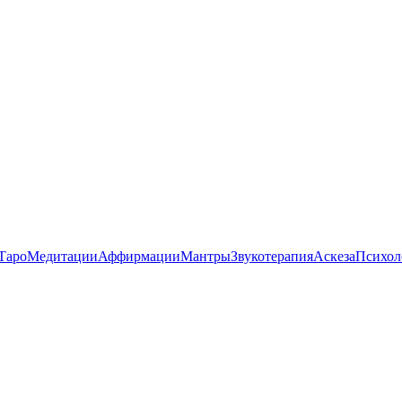
Таро
Медитации
Аффирмации
Мантры
Звукотерапия
Аскеза
Психол