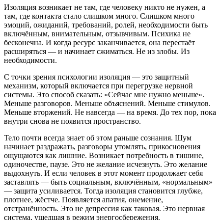
Изоляция возникает не там, где человеку никто не нужен, а
там, где контакта стало слишком много. Слишком много
эмоций, ожиданий, требований, ролей, необходимости быть
включённым, внимательным, отзывчивым. Психика не
бесконечна. И когда ресурс заканчивается, она перестаёт
расширяться — и начинает сжиматься. Не из злобы. Из
необходимости.
С точки зрения психологии изоляция — это защитный
механизм, который включается при перегрузке нервной
системы. Это способ сказать: «Сейчас мне нужно меньше».
Меньше разговоров. Меньше объяснений. Меньше стимулов.
Меньше вторжений. Не навсегда — на время. До тех пор, пока
внутри снова не появится пространство.
Тело почти всегда знает об этом раньше сознания. Шум
начинает раздражать, разговоры утомлять, прикосновения
ощущаются как лишние. Возникает потребность в тишине,
одиночестве, паузе. Это не желание исчезнуть. Это желание
выдохнуть. И если человек в этот момент продолжает себя
заставлять — быть социальным, включённым, «нормальным»
— защита усиливается. Тогда изоляция становится глубже,
плотнее, жёстче. Появляется апатия, онемение,
отстранённость. Это не депрессия как таковая. Это нервная
система, ушедшая в режим энергосбережения.