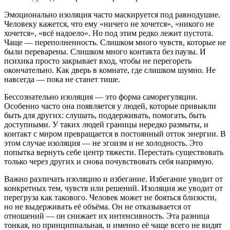
Эмоционально изоляция часто маскируется под равнодушие.
Человеку кажется, что ему «ничего не хочется», «никого не
хочется», «всё надоело». Но под этим редко лежит пустота.
Чаще — переполненность. Слишком много чувств, которые не
были переварены. Слишком много контакта без паузы. И
психика просто закрывает вход, чтобы не перегореть
окончательно. Как дверь в комнате, где слишком шумно. Не
навсегда — пока не станет тише.
Бессознательно изоляция — это форма саморегуляции.
Особенно часто она появляется у людей, которые привыкли
быть для других: слушать, поддерживать, помогать, быть
доступными. У таких людей границы нередко размыты, и
контакт с миром превращается в постоянный отток энергии. В
этом случае изоляция — не эгоизм и не холодность. Это
попытка вернуть себе центр тяжести. Перестать существовать
только через других и снова почувствовать себя напрямую.
Важно различать изоляцию и избегание. Избегание уводит от
конкретных тем, чувств или решений. Изоляция же уводит от
перегруза как такового. Человек может не бояться близости,
но не выдерживать её объёма. Он не отказывается от
отношений — он снижает их интенсивность. Эта разница
тонкая, но принципиальная, и именно её чаще всего не видят