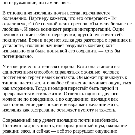
ни окружающие, ни сам человек.
В отношениях изоляция почти всегда переживается
болезненно. Партнёру кажется, что его отвергают: «Ты
отдалился», «Тебе со мной неинтересно», «Ты меня больше не
любишь». И здесь возникает разрыв интерпретаций. Один
человек спасает себя от перегрузки, другой чувствует себя
покинутым. Если в паре нет языка для разговора о границах и
усталости, изоляция начинает разрушать контакт, хотя
изначально она была попыткой его сохранить — хотя бы
потенциально.
У изоляции есть и теневая сторона. Если она становится
единственным способом справляться с жизнью, человек
постепенно теряет навык контакта. Он может привыкнуть к
тишине настолько, что любое сближение начинает ощущаться
как вторжение. Тогда изоляция перестаёт быть паузой и
превращается в стиль жизни. Отличить одно от другого
можно не по поведению, а по ощущению: изоляция как
восстановление даёт покой и возвращает желание жить;
изоляция как застревание оставляет пустоту и тяжесть.
Современный мир делает изоляцию почти неизбежной.
Постоянная доступность, информационный шум, ожидание
реакции здесь и сейчас — всё это разрушает ощущение