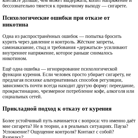
контакте дольше, чем может выдержать, копит напряжение и
бессознательно тянется к привычному выходу — сигарете.
Психологические ошибки при отказе от
никотина
Одна из распространённых ошибок — попытка бросить
курить через давление и контроль. Жёсткие запреты,
самонаказание, стыд и требования «держаться» усиливают
внутреннее напряжение, которое раньше снималось
никотином.
Ещё одна ошибка — игнорирование психологической
функции курения. Если человек просто убирает сигарету, не
предлагая психике альтернативных способов регуляции,
зависимость почти всегда находит другую форму: переедание,
прокрастинацию, чрезмерное потребление кофе, алкоголя или
социальных сетей.
Прикладной подход к отказу от курения
Более устойчивый путь начинается с вопроса: что именно даёт
мне сигарета? Не в теории, а в реальных ситуациях. Пауза?
Успокоение? Ощущение контроля? Контакт с собой?
Разрядку?