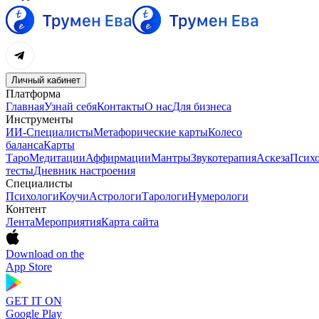
Личный кабинет
Платформа
Главная
Узнай себя
Контакты
О нас
Для бизнеса
Инструменты
ИИ-Специалисты
Метафорические карты
Колесо
баланса
Карты
Таро
Медитации
Аффирмации
Мантры
Звукотерапия
Аскеза
Психо
тесты
Дневник настроения
Специалисты
Психологи
Коучи
Астрологи
Тарологи
Нумерологи
Контент
Лента
Мероприятия
Карта сайта
Download on the
App Store
GET IT ON
Google Play