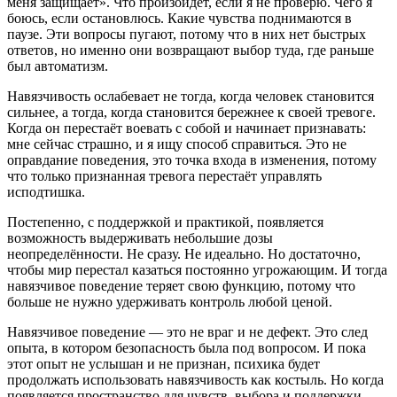
меня защищает». Что произойдёт, если я не проверю. Чего я
боюсь, если остановлюсь. Какие чувства поднимаются в
паузе. Эти вопросы пугают, потому что в них нет быстрых
ответов, но именно они возвращают выбор туда, где раньше
был автоматизм.
Навязчивость ослабевает не тогда, когда человек становится
сильнее, а тогда, когда становится бережнее к своей тревоге.
Когда он перестаёт воевать с собой и начинает признавать:
мне сейчас страшно, и я ищу способ справиться. Это не
оправдание поведения, это точка входа в изменения, потому
что только признанная тревога перестаёт управлять
исподтишка.
Постепенно, с поддержкой и практикой, появляется
возможность выдерживать небольшие дозы
неопределённости. Не сразу. Не идеально. Но достаточно,
чтобы мир перестал казаться постоянно угрожающим. И тогда
навязчивое поведение теряет свою функцию, потому что
больше не нужно удерживать контроль любой ценой.
Навязчивое поведение — это не враг и не дефект. Это след
опыта, в котором безопасность была под вопросом. И пока
этот опыт не услышан и не признан, психика будет
продолжать использовать навязчивость как костыль. Но когда
появляется пространство для чувств, выбора и поддержки,