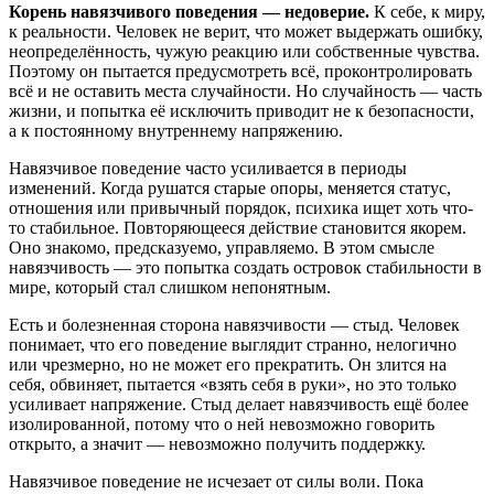
Корень навязчивого поведения — недоверие.
К себе, к миру,
к реальности. Человек не верит, что может выдержать ошибку,
неопределённость, чужую реакцию или собственные чувства.
Поэтому он пытается предусмотреть всё, проконтролировать
всё и не оставить места случайности. Но случайность — часть
жизни, и попытка её исключить приводит не к безопасности,
а к постоянному внутреннему напряжению.
Навязчивое поведение часто усиливается в периоды
изменений. Когда рушатся старые опоры, меняется статус,
отношения или привычный порядок, психика ищет хоть что-
то стабильное. Повторяющееся действие становится якорем.
Оно знакомо, предсказуемо, управляемо. В этом смысле
навязчивость — это попытка создать островок стабильности в
мире, который стал слишком непонятным.
Есть и болезненная сторона навязчивости — стыд. Человек
понимает, что его поведение выглядит странно, нелогично
или чрезмерно, но не может его прекратить. Он злится на
себя, обвиняет, пытается «взять себя в руки», но это только
усиливает напряжение. Стыд делает навязчивость ещё более
изолированной, потому что о ней невозможно говорить
открыто, а значит — невозможно получить поддержку.
Навязчивое поведение не исчезает от силы воли. Пока