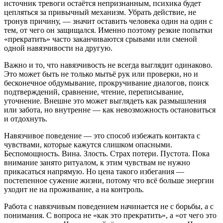
источник тревоги остаётся непризнанным, психика будет
цепляться за привычный механизм. Убрать действие, не
тронув причину, — значит оставить человека один на один с
тем, от чего он защищался. Именно поэтому резкие попытки
«прекратить» часто заканчиваются срывами или сменой
одной навязчивости на другую.
Важно и то, что навязчивость не всегда выглядит одинаково.
Это может быть не только мытьё рук или проверки, но и
бесконечное обдумывание, прокручивание диалогов, поиск
подтверждений, сравнение, чтение, переписывание,
уточнение. Внешне это может выглядеть как размышления
или забота, но внутренне — как невозможность остановиться
и отдохнуть.
Навязчивое поведение — это способ избежать контакта с
чувствами, которые кажутся слишком опасными.
Беспомощность. Вина. Злость. Страх потери. Пустота. Пока
внимание занято ритуалом, к этим чувствам не нужно
прикасаться напрямую. Но цена такого избегания —
постепенное сужение жизни, потому что всё больше энергии
уходит не на проживание, а на контроль.
Работа с навязчивым поведением начинается не с борьбы, а с
понимания. С вопроса не «как это прекратить», а «от чего это