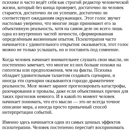
психике и часто ведёт себя как строгий редактор человеческой
жизни, который без конца проверяет, достаточно ли человек
старается, достаточно ли он успешен, достаточно ли
соответствует ожиданиям окружающих. Этот голос звучит
настолько уверенно, что многие люди принимают его за
объективную реальность, хотя на самом деле он всего лишь
одна из внутренних частей личности, сформированная
определённым жизненным опытом. Психотерапия часто
начинается с удивительного открытия: оказывается, этот голос
можно не только услышать, но и поставить под сомнение.
Когда человек начинает внимательнее слушать свои мысли, он
постепенно замечает, что многие из них больше похожи на
гипотезы или предположения, чем на факты. Психика
обладает удивительным талантом создавать сценарии, и
иногда эти сценарии оказываются гораздо драматичнее
реальности. Мозг может заранее прогнозировать катастрофы,
разочарования и провалы, даже если объективных причин для
таких прогнозов немного. И в какой-то момент человек
начинает понимать, что его мысли — это не всегда точное
описание мира, а иногда просто привычный способ
интерпретации событий.
Именно здесь начинается один из самых ценных эффектов
психотерапии. Человек постепенно перестаёт воспринимать