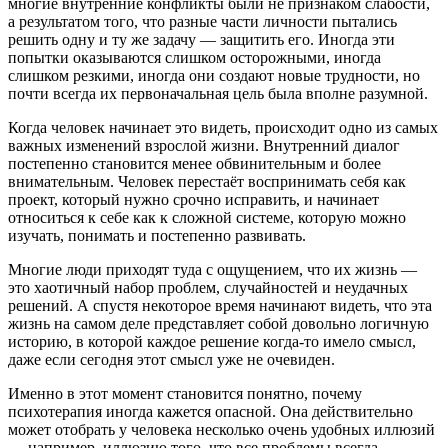
многие внутренние конфликты были не признаком слабости,
а результатом того, что разные части личности пытались
решить одну и ту же задачу — защитить его. Иногда эти
попытки оказываются слишком осторожными, иногда
слишком резкими, иногда они создают новые трудности, но
почти всегда их первоначальная цель была вполне разумной.
Когда человек начинает это видеть, происходит одно из самых
важных изменений взрослой жизни. Внутренний диалог
постепенно становится менее обвинительным и более
внимательным. Человек перестаёт воспринимать себя как
проект, который нужно срочно исправить, и начинает
относиться к себе как к сложной системе, которую можно
изучать, понимать и постепенно развивать.
Многие люди приходят туда с ощущением, что их жизнь —
это хаотичный набор проблем, случайностей и неудачных
решений. А спустя некоторое время начинают видеть, что эта
жизнь на самом деле представляет собой довольно логичную
историю, в которой каждое решение когда-то имело смысл,
даже если сегодня этот смысл уже не очевиден.
Именно в этот момент становится понятно, почему
психотерапия иногда кажется опасной. Она действительно
может отобрать у человека несколько очень удобных иллюзий
— например, иллюзию того, что все проблемы всегда