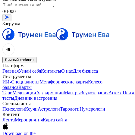
0
/
1000
Загрузка...
Личный кабинет
Платформа
Главная
Узнай себя
Контакты
О нас
Для бизнеса
Инструменты
ИИ-Специалисты
Метафорические карты
Колесо
баланса
Карты
Таро
Медитации
Аффирмации
Мантры
Звукотерапия
Аскеза
Психо
тесты
Дневник настроения
Специалисты
Психологи
Коучи
Астрологи
Тарологи
Нумерологи
Контент
Лента
Мероприятия
Карта сайта
Download on the