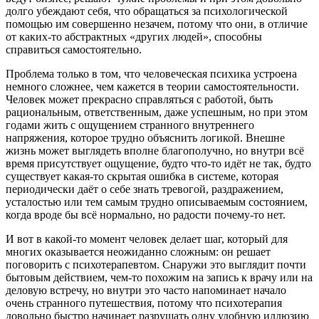
долго убеждают себя, что обращаться за психологической
помощью им совершенно незачем, потому что они, в отличие
от каких-то абстрактных «других людей», способны
справиться самостоятельно.
Проблема только в том, что человеческая психика устроена
немного сложнее, чем кажется в теории самостоятельности.
Человек может прекрасно справляться с работой, быть
рациональным, ответственным, даже успешным, но при этом
годами жить с ощущением странного внутреннего
напряжения, которое трудно объяснить логикой. Внешне
жизнь может выглядеть вполне благополучно, но внутри всё
время присутствует ощущение, будто что-то идёт не так, будто
существует какая-то скрытая ошибка в системе, которая
периодически даёт о себе знать тревогой, раздражением,
усталостью или тем самым трудно описываемым состоянием,
когда вроде бы всё нормально, но радости почему-то нет.
И вот в какой-то момент человек делает шаг, который для
многих оказывается неожиданно сложным: он решает
поговорить с психотерапевтом. Снаружи это выглядит почти
бытовым действием, чем-то похожим на запись к врачу или на
деловую встречу, но внутри это часто напоминает начало
очень странного путешествия, потому что психотерапия
довольно быстро начинает разрушать одну удобную иллюзию