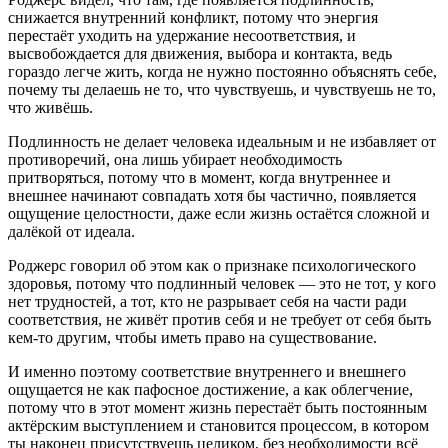
снижается внутренний конфликт, потому что энергия
перестаёт уходить на удержание несоответствия, и
высвобождается для движения, выбора и контакта, ведь
гораздо легче жить, когда не нужно постоянно объяснять себе,
почему ты делаешь не то, что чувствуешь, и чувствуешь не то,
что живёшь.
Подлинность не делает человека идеальным и не избавляет от
противоречий, она лишь убирает необходимость
притворяться, потому что в момент, когда внутреннее и
внешнее начинают совпадать хотя бы частично, появляется
ощущение целостности, даже если жизнь остаётся сложной и
далёкой от идеала.
Роджерс говорил об этом как о признаке психологического
здоровья, потому что подлинный человек — это не тот, у кого
нет трудностей, а тот, кто не разрывает себя на части ради
соответствия, не живёт против себя и не требует от себя быть
кем-то другим, чтобы иметь право на существование.
И именно поэтому соответствие внутреннего и внешнего
ощущается не как пафосное достижение, а как облегчение,
потому что в этот момент жизнь перестаёт быть постоянным
актёрским выступлением и становится процессом, в котором
ты наконец присутствуешь целиком, без необходимости всё