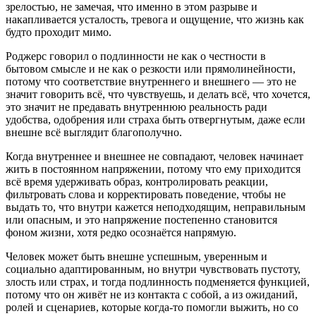
зрелостью, не замечая, что именно в этом разрыве и
накапливается усталость, тревога и ощущение, что жизнь как
будто проходит мимо.
Роджерс говорил о подлинности не как о честности в
бытовом смысле и не как о резкости или прямолинейности,
потому что соответствие внутреннего и внешнего — это не
значит говорить всё, что чувствуешь, и делать всё, что хочется,
это значит не предавать внутреннюю реальность ради
удобства, одобрения или страха быть отвергнутым, даже если
внешне всё выглядит благополучно.
Когда внутреннее и внешнее не совпадают, человек начинает
жить в постоянном напряжении, потому что ему приходится
всё время удерживать образ, контролировать реакции,
фильтровать слова и корректировать поведение, чтобы не
выдать то, что внутри кажется неподходящим, неправильным
или опасным, и это напряжение постепенно становится
фоном жизни, хотя редко осознаётся напрямую.
Человек может быть внешне успешным, уверенным и
социально адаптированным, но внутри чувствовать пустоту,
злость или страх, и тогда подлинность подменяется функцией,
потому что он живёт не из контакта с собой, а из ожиданий,
ролей и сценариев, которые когда-то помогли выжить, но со