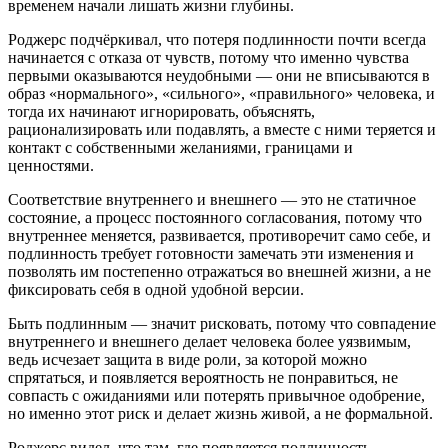
временем начали лишать жизни глубины.
Роджерс подчёркивал, что потеря подлинности почти всегда
начинается с отказа от чувств, потому что именно чувства
первыми оказываются неудобными — они не вписываются в
образ «нормального», «сильного», «правильного» человека, и
тогда их начинают игнорировать, объяснять,
рационализировать или подавлять, а вместе с ними теряется и
контакт с собственными желаниями, границами и
ценностями.
Соответствие внутреннего и внешнего — это не статичное
состояние, а процесс постоянного согласования, потому что
внутреннее меняется, развивается, противоречит само себе, и
подлинность требует готовности замечать эти изменения и
позволять им постепенно отражаться во внешней жизни, а не
фиксировать себя в одной удобной версии.
Быть подлинным — значит рисковать, потому что совпадение
внутреннего и внешнего делает человека более уязвимым,
ведь исчезает защита в виде роли, за которой можно
спрятаться, и появляется вероятность не понравиться, не
совпасть с ожиданиями или потерять привычное одобрение,
но именно этот риск и делает жизнь живой, а не формальной.
Роджерс видел, что там, где появляется подлинность,