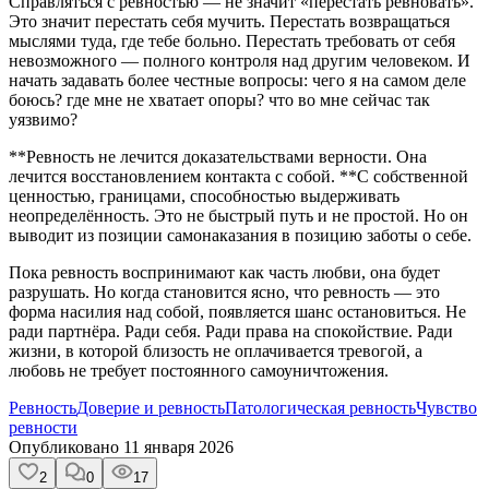
Справляться с ревностью — не значит «перестать ревновать».
Это значит перестать себя мучить. Перестать возвращаться
мыслями туда, где тебе больно. Перестать требовать от себя
невозможного — полного контроля над другим человеком. И
начать задавать более честные вопросы: чего я на самом деле
боюсь? где мне не хватает опоры? что во мне сейчас так
уязвимо?
**Ревность не лечится доказательствами верности. Она
лечится восстановлением контакта с собой. **С собственной
ценностью, границами, способностью выдерживать
неопределённость. Это не быстрый путь и не простой. Но он
выводит из позиции самонаказания в позицию заботы о себе.
Пока ревность воспринимают как часть любви, она будет
разрушать. Но когда становится ясно, что ревность — это
форма насилия над собой, появляется шанс остановиться. Не
ради партнёра. Ради себя. Ради права на спокойствие. Ради
жизни, в которой близость не оплачивается тревогой, а
любовь не требует постоянного самоуничтожения.
Ревность
Доверие и ревность
Патологическая ревность
Чувство
ревности
Опубликовано
11 января 2026
2
0
17