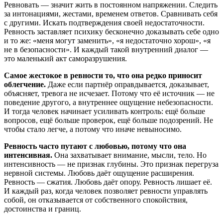
Ревновать — значит жить в постоянном напряжении. Следить
за интонациями, жестами, временем ответов. Сравнивать себя
с другими. Искать подтверждения своей недостаточности.
Ревность заставляет психику бесконечно доказывать себе одно
и то же: «меня могут заменить», «я недостаточно хорош», «я
не в безопасности». И каждый такой внутренний диалог —
это маленький акт саморазрушения.
Самое жестокое в ревности то, что она редко приносит
облегчение.
Даже если партнёр оправдывается, доказывает,
объясняет, тревога не исчезает. Потому что её источник — не
поведение другого, а внутреннее ощущение небезопасности.
И тогда человек начинает усиливать контроль: ещё больше
вопросов, ещё больше проверок, ещё больше подозрений. Не
чтобы стало легче, а потому что иначе невыносимо.
Ревность часто путают с любовью, потому что она
интенсивная.
Она захватывает внимание, мысли, тело. Но
интенсивность — не признак глубины. Это признак перегруза
нервной системы. Любовь даёт ощущение расширения.
Ревность — сжатия. Любовь даёт опору. Ревность лишает её.
И каждый раз, когда человек позволяет ревности управлять
собой, он отказывается от собственного спокойствия,
достоинства и границ.