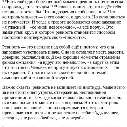
**Есть ещё один болезненный момент: ревность почти всегда
сопровождается стыдом. **Человек понимает, что ведёт себя
не так, как хотел бы. Что подозрения необоснованны. Что
контроль унижает — и его самого, и другого. Но остановиться
не получается. И тогда к тревоге добавляется самонаказание:
«я ужасный», «со мной невозможно», «я всё порчу». Это
замкнутый круг, в котором ревность становится способом
постоянно подтверждать свою «плохость».
Ревность — это насилие над собой ещё и потому, что она
запрещает чувствовать иначе. Она не оставляет места радости,
доверию, расслаблению. Даже хорошие моменты отравлены
фоном ожидания: «а вдруг это ненадолго», «а вдруг за этим
что-то стоит». Человек не присутствует в отношениях — он
их охраняет. И платит за это своей нервной системой,
самооценкой и жизненной энергией.
Важно сказать: ревность не возникает из ниоткуда. Чаще всего
за ней стоит опыт утраты, отвержения, нестабильной
привязанности. Там, где когда-то было больно и небезопасно,
психика пытается защититься контролем. Но этот контроль
направлен не вовне — он разворачивается внутрь и
превращается в постоянное давление на себя: «будь лучше»,
«следи», «не расслабляйся», «не доверяй».