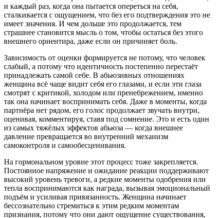
и каждый раз, когда она пытается опереться на себя,
сталкивается с ощущением, что без его подтверждения это не
имеет значения. И чем дольше это продолжается, тем
страшнее становится мысль о том, чтобы остаться без этого
внешнего ориентира, даже если он причиняет боль.
Зависимость от оценки формируется не потому, что человек
слабый, а потому что идентичность постепенно перестаёт
принадлежать самой себе. В абьюзивных отношениях
женщина всё чаще видит себя его глазами, и если эти глаза
смотрят с критикой, холодом или пренебрежением, именно
так она начинает воспринимать себя. Даже в моменты, когда
партнёра нет рядом, его голос продолжает звучать внутри,
оценивая, комментируя, ставя под сомнение. Это и есть один
из самых тяжёлых эффектов абьюза — когда внешнее
давление превращается во внутренний механизм
самоконтроля и самообесценивания.
На гормональном уровне этот процесс тоже закрепляется.
Постоянное напряжение и ожидание реакции поддерживают
высокий уровень тревоги, а редкие моменты одобрения или
тепла воспринимаются как награда, вызывая эмоциональный
подъём и усиливая привязанность. Женщина начинает
бессознательно стремиться к этим редким моментам
признания, потому что они дают ощущение существования,