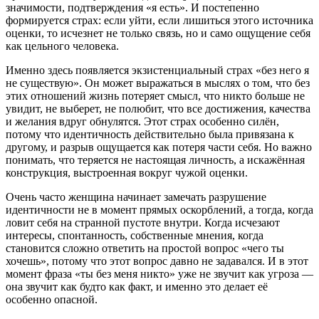
значимости, подтверждения «я есть». И постепенно
формируется страх: если уйти, если лишиться этого источника
оценки, то исчезнет не только связь, но и само ощущение себя
как цельного человека.
Именно здесь появляется экзистенциальный страх «без него я
не существую». Он может выражаться в мыслях о том, что без
этих отношений жизнь потеряет смысл, что никто больше не
увидит, не выберет, не полюбит, что все достижения, качества
и желания вдруг обнулятся. Этот страх особенно силён,
потому что идентичность действительно была привязана к
другому, и разрыв ощущается как потеря части себя. Но важно
понимать, что теряется не настоящая личность, а искажённая
конструкция, выстроенная вокруг чужой оценки.
Очень часто женщина начинает замечать разрушение
идентичности не в момент прямых оскорблений, а тогда, когда
ловит себя на странной пустоте внутри. Когда исчезают
интересы, спонтанность, собственные мнения, когда
становится сложно ответить на простой вопрос «чего ты
хочешь», потому что этот вопрос давно не задавался. И в этот
момент фраза «ты без меня никто» уже не звучит как угроза —
она звучит как будто как факт, и именно это делает её
особенно опасной.