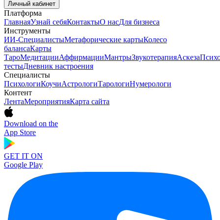
Личный кабинет
Платформа
Главная
Узнай себя
Контакты
О нас
Для бизнеса
Инструменты
ИИ-Специалисты
Метафорические карты
Колесо
баланса
Карты
Таро
Медитации
Аффирмации
Мантры
Звукотерапия
Аскеза
Психо
тесты
Дневник настроения
Специалисты
Психологи
Коучи
Астрологи
Тарологи
Нумерологи
Контент
Лента
Мероприятия
Карта сайта
Download on the
App Store
GET IT ON
Google Play