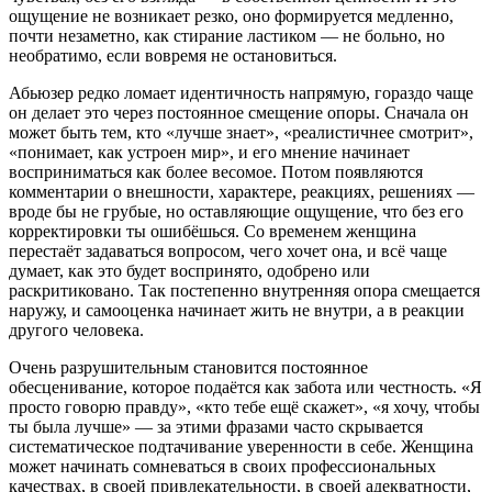
ощущение не возникает резко, оно формируется медленно,
почти незаметно, как стирание ластиком — не больно, но
необратимо, если вовремя не остановиться.
Абьюзер редко ломает идентичность напрямую, гораздо чаще
он делает это через постоянное смещение опоры. Сначала он
может быть тем, кто «лучше знает», «реалистичнее смотрит»,
«понимает, как устроен мир», и его мнение начинает
восприниматься как более весомое. Потом появляются
комментарии о внешности, характере, реакциях, решениях —
вроде бы не грубые, но оставляющие ощущение, что без его
корректировки ты ошибёшься. Со временем женщина
перестаёт задаваться вопросом, чего хочет она, и всё чаще
думает, как это будет воспринято, одобрено или
раскритиковано. Так постепенно внутренняя опора смещается
наружу, и самооценка начинает жить не внутри, а в реакции
другого человека.
Очень разрушительным становится постоянное
обесценивание, которое подаётся как забота или честность. «Я
просто говорю правду», «кто тебе ещё скажет», «я хочу, чтобы
ты была лучше» — за этими фразами часто скрывается
систематическое подтачивание уверенности в себе. Женщина
может начинать сомневаться в своих профессиональных
качествах, в своей привлекательности, в своей адекватности,