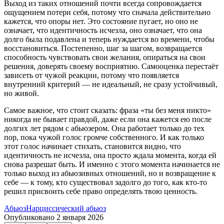
Выход из таких отношений почти всегда сопровождается
ощущением потери себя, потому что сначала действительно
кажется, что опоры нет. Это состояние пугает, но оно не
означает, что идентичность исчезла, оно означает, что она
долго была подавлена и теперь нуждается во времени, чтобы
восстановиться. Постепенно, шаг за шагом, возвращается
способность чувствовать свои желания, опираться на свои
решения, доверять своему восприятию. Самооценка перестаёт
зависеть от чужой реакции, потому что появляется
внутренний критерий — не идеальный, не сразу устойчивый,
но живой.
Самое важное, что стоит сказать: фраза «ты без меня никто»
никогда не бывает правдой, даже если она кажется ею после
долгих лет рядом с абьюзером. Она работает только до тех
пор, пока чужой голос громче собственного. И как только
этот голос начинает стихать, становится видно, что
идентичность не исчезла, она просто ждала момента, когда ей
снова разрешат быть. И именно с этого момента начинается не
только выход из абьюзивных отношений, но и возвращение к
себе — к тому, кто существовал задолго до того, как кто-то
решил присвоить себе право определять твою ценность.
Абьюз
Нарциссический абьюз
Опубликовано
2 января 2026