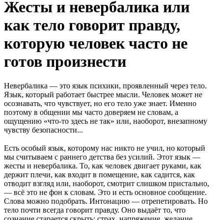
Жесты и невербалика или
как тело говорит правду,
которую человек часто не
готов произнести
Невербалика — это язык психики, проявленный через тело.
Язык, который работает быстрее мысли. Человек может не
осознавать, что чувствует, но его тело уже знает. Именно
поэтому в общении мы часто доверяем не словам, а
ощущению «что-то здесь не так» или, наоборот, внезапному
чувству безопасности...
Есть особый язык, которому нас никто не учил, но который
мы считываем с раннего детства без усилий. Этот язык —
жесты и невербалика. То, как человек двигает руками, как
держит плечи, как входит в помещение, как садится, как
отводит взгляд или, наоборот, смотрит слишком пристально,
— всё это не фон к словам. Это и есть основное сообщение.
Слова можно подобрать. Интонацию — отрепетировать. Но
тело почти всегда говорит правду. Оно выдаёт то, что
сознание старается скрыть: страх, напряжение, желание,