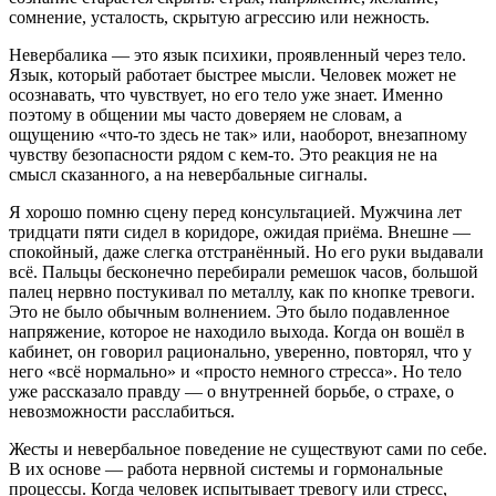
сомнение, усталость, скрытую агрессию или нежность.
Невербалика — это язык психики, проявленный через тело.
Язык, который работает быстрее мысли. Человек может не
осознавать, что чувствует, но его тело уже знает. Именно
поэтому в общении мы часто доверяем не словам, а
ощущению «что-то здесь не так» или, наоборот, внезапному
чувству безопасности рядом с кем-то. Это реакция не на
смысл сказанного, а на невербальные сигналы.
Я хорошо помню сцену перед консультацией. Мужчина лет
тридцати пяти сидел в коридоре, ожидая приёма. Внешне —
спокойный, даже слегка отстранённый. Но его руки выдавали
всё. Пальцы бесконечно перебирали ремешок часов, большой
палец нервно постукивал по металлу, как по кнопке тревоги.
Это не было обычным волнением. Это было подавленное
напряжение, которое не находило выхода. Когда он вошёл в
кабинет, он говорил рационально, уверенно, повторял, что у
него «всё нормально» и «просто немного стресса». Но тело
уже рассказало правду — о внутренней борьбе, о страхе, о
невозможности расслабиться.
Жесты и невербальное поведение не существуют сами по себе.
В их основе — работа нервной системы и гормональные
процессы. Когда человек испытывает тревогу или стресс,