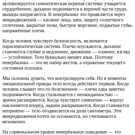
активизируется симпатическая нервная система: учащается
сердцебиение, дыхание поднимается к верхней части груди,
мышцы напрягаются. В невербалике это проявляется через
микродвижения — касание лица, шеи, защиту солнечного
сплетения, закрытые позы, быстрое моргание, поджатые губы,
напряжённые плечи.
Когда человек чувствует безопасность, включается
парасимпатическая система. Плечи опускаются, дыхание
становится глубже и медленнее, движения — плавнее, взгляд
— устойчивее. Тело буквально меняет язык. Поэтому
невербалика — это не набор жестов, а отражение текущего
состояния психики.
Мы склонны думать, что контролируем себя. Но в моменты
эмоциональной правды тело всегда действует первым. Когда
человек слышит что-то болезненное — плечи едва заметно
поднимаются. Когда сталкивается с неожиданностью —
зрачки расширяются. Когда чувствует симпатию — корпус
наклоняется вперёд, ладони раскрываются. Когда становится
неприятно — тело отодвигается на доли сантиметра. Эти
микродвижения почти не осознаются, но считываются
мгновенно.
На гормональном уровне невербальное поведение — это