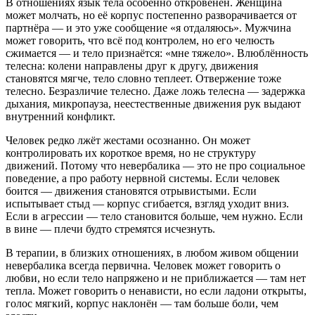
В отношениях язык тела особенно откровенен. Женщина
может молчать, но её корпус постепенно разворачивается от
партнёра — и это уже сообщение «я отдаляюсь». Мужчина
может говорить, что всё под контролем, но его челюсть
сжимается — и тело признаётся: «мне тяжело». Влюблённость
телесна: колени направлены друг к другу, движения
становятся мягче, тело словно теплеет. Отвержение тоже
телесно. Безразличие телесно. Даже ложь телесна — задержка
дыхания, микропаузa, неестественные движения рук выдают
внутренний конфликт.
Человек редко лжёт жестами осознанно. Он может
контролировать их короткое время, но не структуру
движений. Потому что невербалика — это не про социальное
поведение, а про работу нервной системы. Если человек
боится — движения становятся отрывистыми. Если
испытывает стыд — корпус сгибается, взгляд уходит вниз.
Если в агрессии — тело становится больше, чем нужно. Если
в вине — плечи будто стремятся исчезнуть.
В терапии, в близких отношениях, в любом живом общении
невербалика всегда первична. Человек может говорить о
любви, но если тело напряжено и не приближается — там нет
тепла. Может говорить о ненависти, но если ладони открыты,
голос мягкий, корпус наклонён — там больше боли, чем