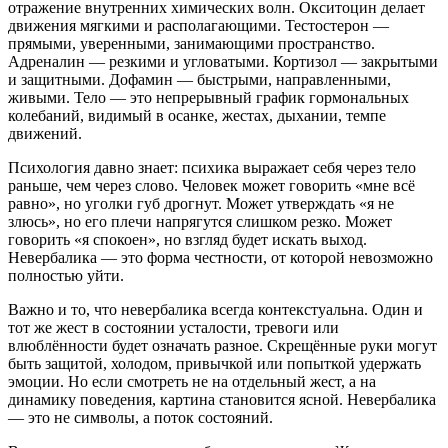
отражение внутренних химических волн. Окситоцин делает
движения мягкими и располагающими. Тестостерон —
прямыми, уверенными, занимающими пространство.
Адреналин — резкими и угловатыми. Кортизол — закрытыми
и защитными. Дофамин — быстрыми, направленными,
живыми. Тело — это непрерывный график гормональных
колебаний, видимый в осанке, жестах, дыхании, темпе
движений.
Психология давно знает: психика выражает себя через тело
раньше, чем через слово. Человек может говорить «мне всё
равно», но уголки губ дрогнут. Может утверждать «я не
злюсь», но его плечи напрягутся слишком резко. Может
говорить «я спокоен», но взгляд будет искать выход.
Невербалика — это форма честности, от которой невозможно
полностью уйти.
Важно и то, что невербалика всегда контекстуальна. Один и
тот же жест в состоянии усталости, тревоги или
влюблённости будет означать разное. Скрещённые руки могут
быть защитой, холодом, привычкой или попыткой удержать
эмоции. Но если смотреть не на отдельный жест, а на
динамику поведения, картина становится ясной. Невербалика
— это не символы, а поток состояний.